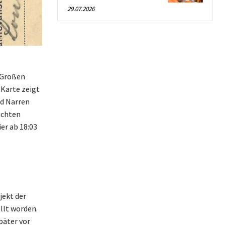
29.07.2026
 Großen
 Karte zeigt
nd Narren
ichten
er ab 18:03
jekt der
ellt worden.
päter vor