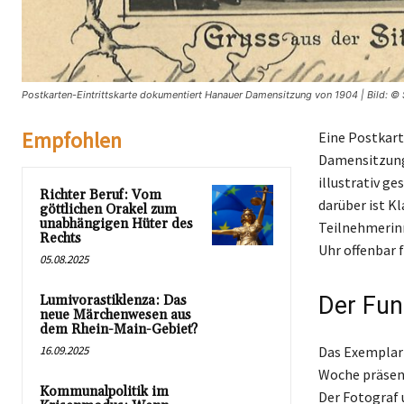
Postkarten-Eintrittskarte dokumentiert Hanauer Damensitzung von 1904 | Bild: ©
Empfohlen
Eine Postkart
Damensitzung 
illustrativ g
Richter Beruf: Vom
darüber ist K
göttlichen Orakel zum
unabhängigen Hüter des
Teilnehmerinn
Rechts
Uhr offenbar f
05.08.2025
Der Fun
Lumivorastiklenza: Das
neue Märchenwesen aus
dem Rhein-Main-Gebiet?
16.09.2025
Das Exemplar 
Woche präsenti
Kommunalpolitik im
Der Fotograf u