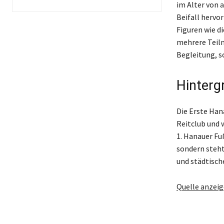
im Alter von a
Beifall hervo
Figuren wie d
mehrere Teiln
Begleitung, 
Hinterg
Die Erste Han
Reitclub und 
1. Hanauer Fu
sondern steht
und städtisch
Quelle anzei