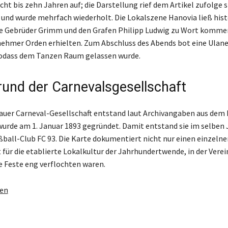
cht bis zehn Jahren auf; die Darstellung rief dem Artikel zufolge 
r und wurde mehrfach wiederholt. Die Lokalszene Hanovia ließ hist
ie Gebrüder Grimm und den Grafen Philipp Ludwig zu Wort komme
ehmer Orden erhielten. Zum Abschluss des Abends bot eine Ulan
sodass dem Tanzen Raum gelassen wurde.
rund der Carnevalsgesellschaft
auer Carneval-Gesellschaft entstand laut Archivangaben aus dem
wurde am 1. Januar 1893 gegründet. Damit entstand sie im selben 
ßball-Club FC 93. Die Karte dokumentiert nicht nur einen einzeln
 für die etablierte Lokalkultur der Jahrhundertwende, in der Verei
e Feste eng verflochten waren.
gen