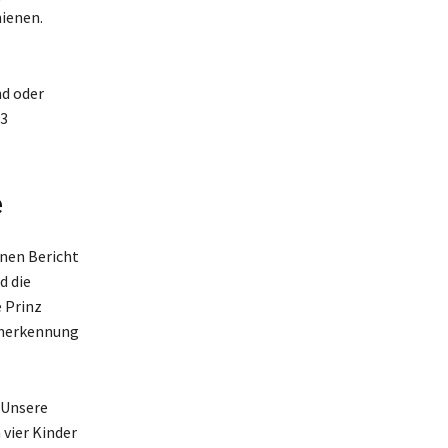
hienen.
nd oder
03
e
inen Bericht
d die
 Prinz
Anerkennung
 Unsere
vier Kinder