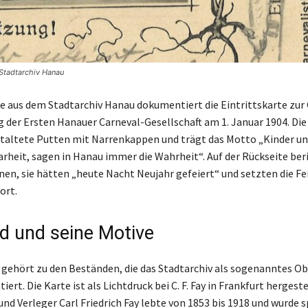
 Stadtarchiv Hanau
e aus dem Stadtarchiv Hanau dokumentiert die Eintrittskarte zur
der Ersten Hanauer Carneval-Gesellschaft am 1. Januar 1904. Die
estaltete Putten mit Narrenkappen und trägt das Motto „Kinder u
larheit, sagen in Hanau immer die Wahrheit“. Auf der Rückseite ber
en, sie hätten „heute Nacht Neujahr gefeiert“ und setzten die Fei
ort.
d und seine Motive
gehört zu den Beständen, die das Stadtarchiv als sogenanntes Ob
ert. Die Karte ist als Lichtdruck bei C. F. Fay in Frankfurt hergest
nd Verleger Carl Friedrich Fay lebte von 1853 bis 1918 und wurde s