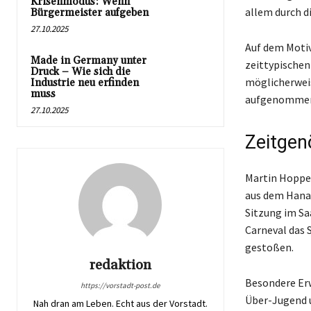
Krisenmodus: Wenn
allem durch d
Bürgermeister aufgeben
27.10.2025
Auf dem Motiv
Made in Germany unter
zeittypischen
Druck – Wie sich die
möglicherweis
Industrie neu erfinden
muss
aufgenommen w
27.10.2025
Zeitgen
Martin Hoppe 
aus dem Hanau
Sitzung im Sa
Carneval das
gestoßen.
redaktion
Besondere Er
https://vorstadt-post.de
Über-Jugend u
Nah dran am Leben. Echt aus der Vorstadt.