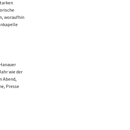
starken
orische
n, woraufhin
enkapelle
 Hanauer
Jahr wie der
en Abend,
ne, Presse