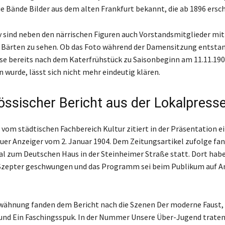
ie Bände Bilder aus dem alten Frankfurt bekannt, die ab 1896 ersc
 sind neben den närrischen Figuren auch Vorstandsmitglieder mit
 Bärten zu sehen. Ob das Foto während der Damensitzung entsta
e bereits nach dem Katerfrühstück zu Saisonbeginn am 11.11.19
urde, lässt sich nicht mehr eindeutig klären.
össischer Bericht aus der Lokalpress
vom städtischen Fachbereich Kultur zitiert in der Präsentation e
er Anzeiger vom 2. Januar 1904. Dem Zeitungsartikel zufolge fan
al zum Deutschen Haus in der Steinheimer Straße statt. Dort habe
 Szepter geschwungen und das Programm sei beim Publikum auf 
wähnung fanden dem Bericht nach die Szenen Der moderne Faust,
nd Ein Faschingsspuk. In der Nummer Unsere Über-Jugend traten 