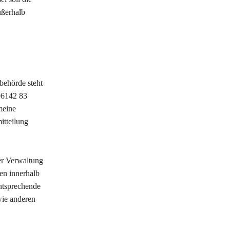
ußerhalb
behörde steht
06142 83
meine
itteilung
er Verwaltung
len innerhalb
entsprechende
wie anderen