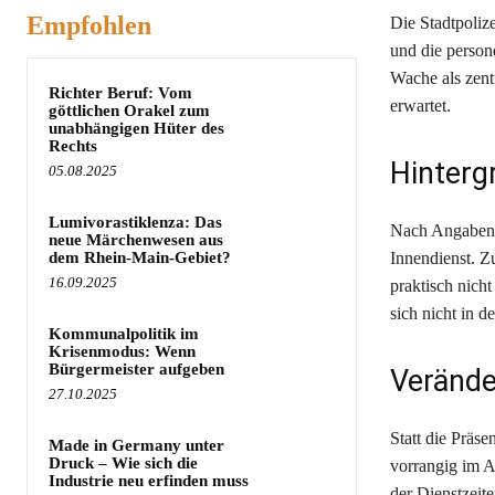
Empfohlen
Die Stadtpoliz
und die person
Wache als zent
Richter Beruf: Vom
erwartet.
göttlichen Orakel zum
unabhängigen Hüter des
Rechts
Hinterg
05.08.2025
Lumivorastiklenza: Das
Nach Angaben d
neue Märchenwesen aus
dem Rhein-Main-Gebiet?
Innendienst. Z
16.09.2025
praktisch nich
sich nicht in 
Kommunalpolitik im
Krisenmodus: Wenn
Bürgermeister aufgeben
Verände
27.10.2025
Statt die Präse
Made in Germany unter
Druck – Wie sich die
vorrangig im A
Industrie neu erfinden muss
der Dienstzeit