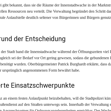
ei gibt bekannt, dass sie die Räume der Innenstadtwache in der Marktstr
ellen Ressourcen neu verteilt. Die Verwaltung begründet den Schritt dam
rale Anlaufstelle deutlich seltener von Bürgerinnen und Bürgern genutz
rund der Entscheidung
er Stadt band die Innenstadtwache während der Öffnungszeiten viel 
ugleich sei der Bedarf vor Ort gering gewesen, sodass die gebundenen 
t benötigt wurden. Oberbürgermeister Patrick Burghardt erklärte, dass 
der ursprünglich angenommenen Form bewährt habe.
rte Einsatzschwerpunkte
nz an einem festen Anlaufpunkt beizubehalten, will die Stadtpolizei kün
ußendienst auf den Straßen unterwegs sein. Innerhalb der Verwaltung
en Ansprechpartner für Ordnungsangelegenheiten erreichbar. Der Wechse