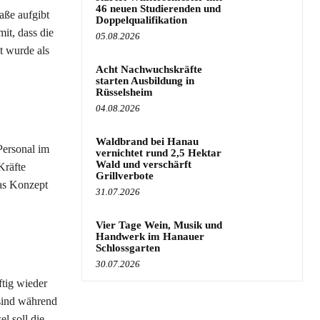
46 neuen Studierenden und
aße aufgibt
Doppelqualifikation
it, dass die
05.08.2026
t wurde als
Acht Nachwuchskräfte
starten Ausbildung in
Rüsselsheim
04.08.2026
Waldbrand bei Hanau
Personal im
vernichtet rund 2,5 Hektar
Wald und verschärft
Kräfte
Grillverbote
das Konzept
31.07.2026
Vier Tage Wein, Musik und
Handwerk im Hanauer
Schlossgarten
30.07.2026
ftig wieder
 sind während
l soll die