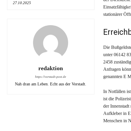
27.10.2025
Einsatzfähigke
stationärer Öff
Erreich
Die Bußgeldste
unter 06142 8
2458 zuständig
redaktion
Anfragen könne
genannten E Ma
https://vorstadt-post.de
Nah dran am Leben. Echt aus der Vorstadt.
In Notfällen i
ist die Polizei
der Innenstadt
Aufkleber in E
Menschen in No