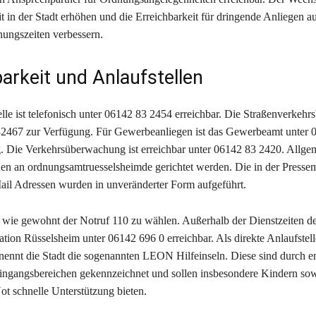
it in der Stadt erhöhen und die Erreichbarkeit für dringende Anliegen a
nungszeiten verbessern.
barkeit und Anlaufstellen
lle ist telefonisch unter 06142 83 2454 erreichbar. Die Straßenverkehrs
32467 zur Verfügung. Für Gewerbeanliegen ist das Gewerbeamt unter 
. Die Verkehrsüberwachung ist erreichbar unter 06142 83 2420. Allge
n an ordnungsamtruesselsheimde gerichtet werden. Die in der Pressem
il Adressen wurden in unveränderter Form aufgeführt.
st wie gewohnt der Notruf 110 zu wählen. Außerhalb der Dienstzeiten d
station Rüsselsheim unter 06142 696 0 erreichbar. Als direkte Anlaufstel
 nennt die Stadt die sogenannten LEON Hilfeinseln. Diese sind durch 
ingangsbereichen gekennzeichnet und sollen insbesondere Kindern so
t schnelle Unterstützung bieten.