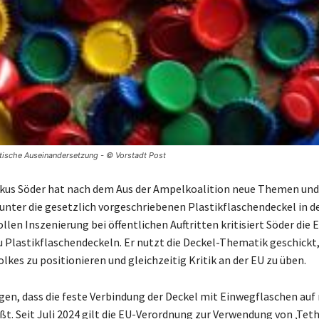
tische Auseinandersetzung - © Vorstadt Post
kus Söder hat nach dem Aus der Ampelkoalition neue Themen un
unter die gesetzlich vorgeschriebenen Plastikflaschendeckel in de
len Inszenierung bei öffentlichen Auftritten kritisiert Söder die 
 Plastikflaschendeckeln. Er nutzt die Deckel-Thematik geschickt,
lkes zu positionieren und gleichzeitig Kritik an der EU zu üben.
en, dass die feste Verbindung der Deckel mit Einwegflaschen auf
t. Seit Juli 2024 gilt die EU-Verordnung zur Verwendung von ‚Teth