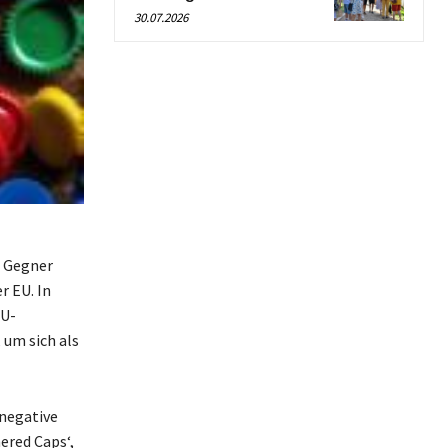
30.07.2026
d Gegner
r EU. In
EU-
 um sich als
 negative
ered Caps‘,