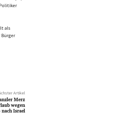
Politiker
lt als
r Bürger
chster Artikel
anzler Merz
rlaub wegen
 nach Israel