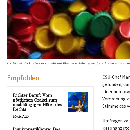
CSU-Chef Markus Söder schießt mit Plastikdeckeln gegen die EU: Eine komödian
Empfohlen
CSU-Chef Mar
gefunden, dar
einer humorvol
Richter Beruf: Vom
Verordnung zu
göttlichen Orakel zum
unabhängigen Hüter des
Stimme des Vo
Rechts
05.08.2025
Umfragen zeig
Resonanz stöß
Lumivorastiklenza: Das