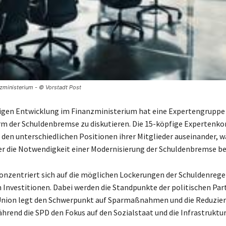
zministerium - © Vorstadt Post
tigen Entwicklung im Finanzministerium hat eine Expertengrupp
rm der Schuldenbremse zu diskutieren. Die 15-köpfige Expertenk
t den unterschiedlichen Positionen ihrer Mitglieder auseinander, 
r die Notwendigkeit einer Modernisierung der Schuldenbremse be
onzentriert sich auf die möglichen Lockerungen der Schuldenregel
n Investitionen. Dabei werden die Standpunkte der politischen Par
 Union legt den Schwerpunkt auf Sparmaßnahmen und die Reduzier
ährend die SPD den Fokus auf den Sozialstaat und die Infrastruktur