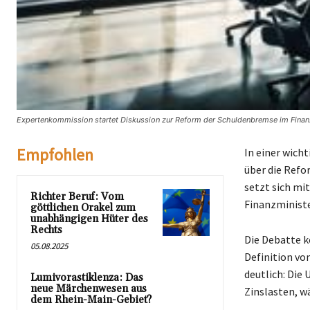
Expertenkommission startet Diskussion zur Reform der Schuldenbremse im Finan
Empfohlen
In einer wich
über die Refo
setzt sich mi
Richter Beruf: Vom
Finanzministe
göttlichen Orakel zum
unabhängigen Hüter des
Rechts
Die Debatte k
05.08.2025
Definition vo
deutlich: Die
Lumivorastiklenza: Das
neue Märchenwesen aus
Zinslasten, w
dem Rhein-Main-Gebiet?