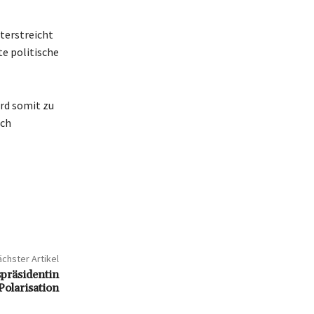
terstreicht
e politische
ird somit zu
ich
chster Artikel
spräsidentin
Polarisation