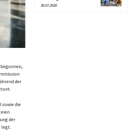
30.07.2026
e begonnen,
ommission
während der
tont.
 sowie die
teien
ung der
 legt.