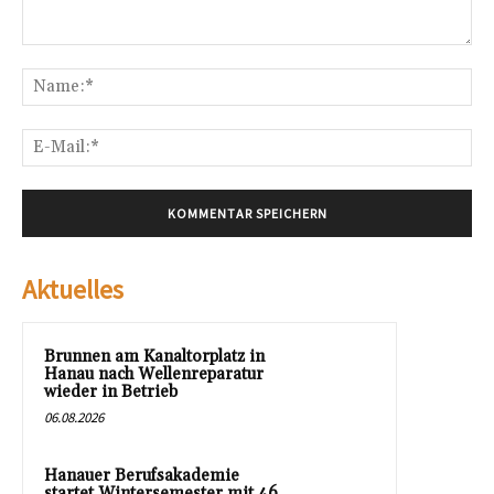
Kommentar:
Na
E-
Mai
Aktuelles
Brunnen am Kanaltorplatz in
Hanau nach Wellenreparatur
wieder in Betrieb
06.08.2026
Hanauer Berufsakademie
startet Wintersemester mit 46