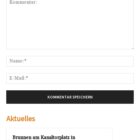
Kommentar:
Na
E-
Mai
Aktuelles
Brunnen am Kanaltorplatz in