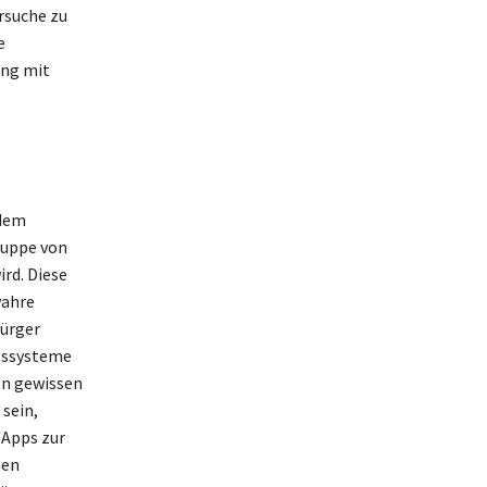
rsuche zu
e
ang mit
 dem
ruppe von
rd. Diese
wahre
Bürger
ngssysteme
en gewissen
 sein,
Apps zur
men