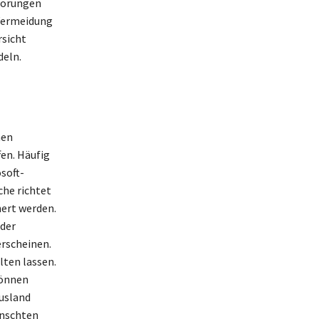
Störungen
 Vermeidung
rsicht
eln.
hen
en. Häufig
soft-
che richtet
hert werden.
oder
erscheinen.
lten lassen.
können
Ausland
ünschten