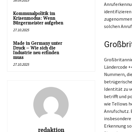
16.09.2025
Anruferkennun
identifizieren
Kommunalpolitik im
Krisenmodus: Wenn
zugenommen, 
Bürgermeister aufgeben
solchen Anruf
27.10.2025
Großbri
Made in Germany unter
Druck – Wie sich die
Industrie neu erfinden
muss
Großbritannie
27.10.2025
Ländercode +4
Nummern, die 
betrügerische
Identität zu 
betrifft und 
wie Tellows h
Anrufschutz. E
insbesondere
Erkennung sol
redaktion