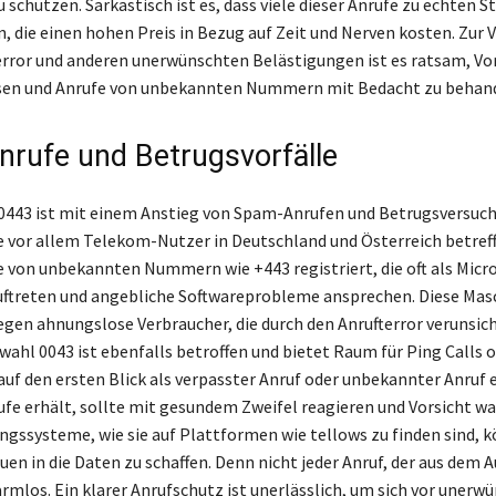
 schützen. Sarkastisch ist es, dass viele dieser Anrufe zu echten 
, die einen hohen Preis in Bezug auf Zeit und Nerven kosten. Zur
rror und anderen unerwünschten Belästigungen ist es ratsam, Vo
ssen und Anrufe von unbekannten Nummern mit Bedacht zu behand
rufe und Betrugsvorfälle
0443 ist mit einem Anstieg von Spam-Anrufen und Betrugsversuc
e vor allem Telekom-Nutzer in Deutschland und Österreich betreff
 von unbekannten Nummern wie +443 registriert, die oft als Micro
uftreten und angebliche Softwareprobleme ansprechen. Diese Mas
gegen ahnungslose Verbraucher, die durch den Anrufterror verunsic
wahl 0043 ist ebenfalls betroffen und bietet Raum für Ping Calls 
auf den ersten Blick als verpasster Anruf oder unbekannter Anruf 
ufe erhält, sollte mit gesundem Zweifel reagieren und Vorsicht wa
gssysteme, wie sie auf Plattformen wie tellows zu finden sind, 
uen in die Daten zu schaffen. Denn nicht jeder Anruf, der aus dem 
rmlos. Ein klarer Anrufschutz ist unerlässlich, um sich vor unerw