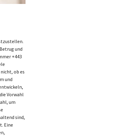
stzustellen.
 Betrug und
ummer +443
ele
nicht, ob es
om und
entwickeln,
 die Vorwahl
wahl, um
se
altend sind,
. Eine
en,