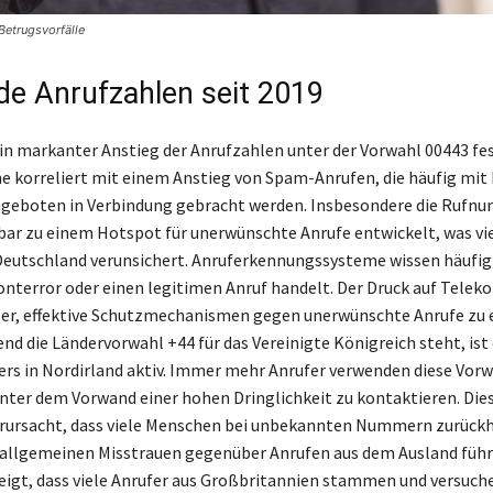
etrugsvorfälle
de Anrufzahlen seit 2019
 ein markanter Anstieg der Anrufzahlen unter der Vorwahl 00443 fe
 korreliert mit einem Anstieg von Spam-Anrufen, die häufig mit
ngeboten in Verbindung gebracht werden. Insbesondere die Rufn
nbar zu einem Hotspot für unerwünschte Anrufe entwickelt, was vi
eutschland verunsichert. Anruferkennungssysteme wissen häufig 
onterror oder einen legitimen Anruf handelt. Der Druck auf Telek
er, effektive Schutzmechanismen gegen unerwünschte Anrufe zu 
nd die Ländervorwahl +44 für das Vereinigte Königreich steht, ist
rs in Nordirland aktiv. Immer mehr Anrufer verwenden diese Vor
nter dem Vorwand einer hohen Dringlichkeit zu kontaktieren. Die
rursacht, dass viele Menschen bei unbekannten Nummern zurückh
allgemeinen Misstrauen gegenüber Anrufen aus dem Ausland führt
igt, dass viele Anrufer aus Großbritannien stammen und versuch