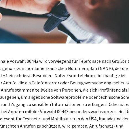
onale Vorwahl 00443 wird vorwiegend für Telefonate nach Großbri
d gehört zum nordamerikanischen Nummernplan (NANP), der die
 +1 einschließt. Besonders Nutzer von Telekom sind häufig Ziel
 Anrufe, die als Telefonterror oder Betrugsversuche angesehen 
 Anrufe stammen teilweise von Personen, die sich irreführend als 
 ausgeben, um angebliche Softwareprobleme oder technische Sch
 und Zugang zu sensiblen Informationen zu erlangen. Daher ist e
 bei Anrufen mit der Vorwahl 00443 besonders wachsam zu sein. D
 relevant für Festnetz- und Mobilnutzer in den USA, Kanada und der
wünschten Anrufen zu schützen, wird geraten, Anrufschutz- und