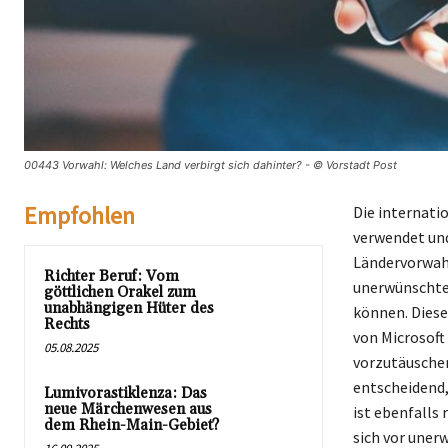
00443 Vorwahl: Welches Land verbirgt sich dahinter? - © Vorstadt Post
Empfohlen
Die internati
verwendet un
Ländervorwahl
Richter Beruf: Vom
unerwünschter
göttlichen Orakel zum
unabhängigen Hüter des
können. Diese
Rechts
von Microsoft
05.08.2025
vorzutäuschen
entscheidend,
Lumivorastiklenza: Das
neue Märchenwesen aus
ist ebenfalls
dem Rhein-Main-Gebiet?
sich vor uner