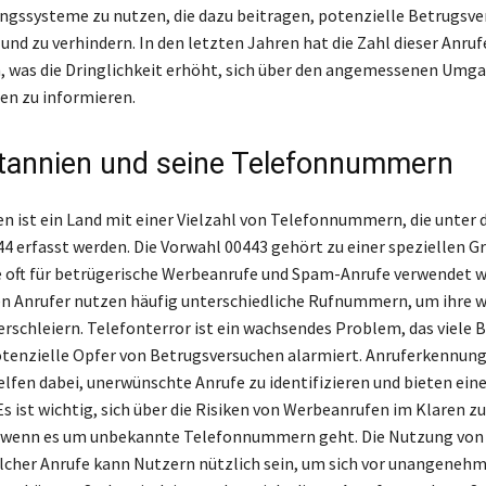
gssysteme zu nutzen, die dazu beitragen, potenzielle Betrugsve
 und zu verhindern. In den letzten Jahren hat die Zahl dieser Anruf
was die Dringlichkeit erhöht, sich über den angemessenen Umg
en zu informieren.
tannien und seine Telefonnummern
n ist ein Land mit einer Vielzahl von Telefonnummern, die unter
4 erfasst werden. Die Vorwahl 00443 gehört zu einer speziellen G
oft für betrügerische Werbeanrufe und Spam-Anrufe verwendet wi
n Anrufer nutzen häufig unterschiedliche Rufnummern, um ihre 
verschleiern. Telefonterror ist ein wachsendes Problem, das viele 
potenzielle Opfer von Betrugsversuchen alarmiert. Anruferkennu
elfen dabei, unerwünschte Anrufe zu identifizieren und bieten ein
s ist wichtig, sich über die Risiken von Werbeanrufen im Klaren zu
 wenn es um unbekannte Telefonnummern geht. Die Nutzung von 
cher Anrufe kann Nutzern nützlich sein, um sich vor unangeneh