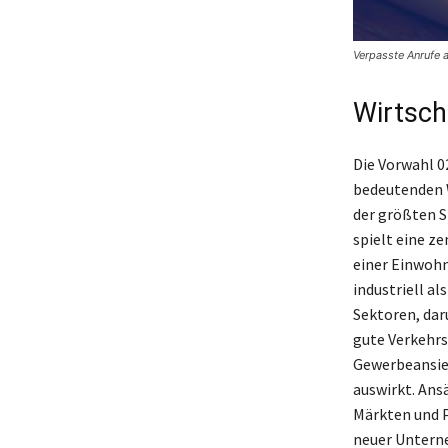
Verpasste Anrufe 
Wirtsch
Die Vorwahl 0
bedeutenden W
der größten S
spielt eine ze
einer Einwohn
industriell a
Sektoren, dar
gute Verkehrs
Gewerbeansied
auswirkt. Ans
Märkten und P
neuer Unterne