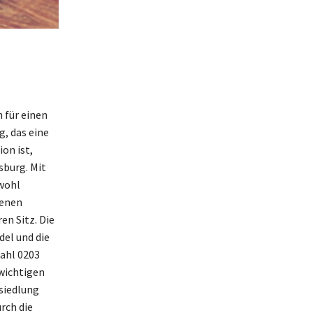
 für einen
, das eine
on ist,
sburg. Mit
owohl
denen
en Sitz. Die
del und die
wahl 0203
 wichtigen
siedlung
rch die