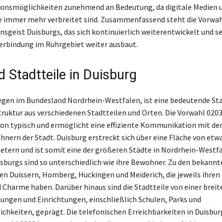
nsmöglichkeiten zunehmend an Bedeutung, da digitale Medien 
 immer mehr verbreitet sind. Zusammenfassend steht die Vorwah
nsgeist Duisburgs, das sich kontinuierlich weiterentwickelt und se
Verbindung im Ruhrgebiet weiter ausbaut.
d Stadtteile in Duisburg
egen im Bundesland Nordrhein-Westfalen, ist eine bedeutende Sta
truktur aus verschiedenen Stadtteilen und Orten. Die Vorwahl 0203 
n typisch und ermöglicht eine effiziente Kommunikation mit de
hnern der Stadt. Duisburg erstreckt sich über eine Fläche von etw
tern und ist somit eine der größeren Städte in Nordrhein-Westfal
isburgs sind so unterschiedlich wie ihre Bewohner. Zu den bekann
en Duissern, Homberg, Huckingen und Meiderich, die jeweils ihren
 Charme haben. Darüber hinaus sind die Stadtteile von einer breit
tungen und Einrichtungen, einschließlich Schulen, Parks und
chkeiten, geprägt. Die telefonischen Erreichbarkeiten in Duisbur