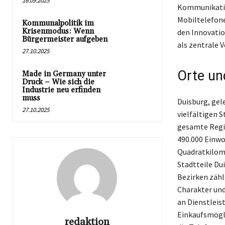
16.09.2025
Kommunikatio
Mobiltelefone
Kommunalpolitik im
Krisenmodus: Wenn
den Innovatio
Bürgermeister aufgeben
als zentrale 
27.10.2025
Orte un
Made in Germany unter
Druck – Wie sich die
Industrie neu erfinden
muss
Duisburg, gel
27.10.2025
vielfältigen S
gesamte Regio
490.000 Einwo
Quadratkilome
Stadtteile Du
Bezirken zähl
Charakter und
an Dienstleis
Einkaufsmögli
redaktion