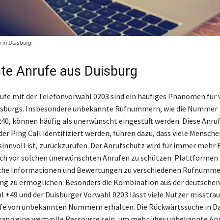
e in Duisburg
te Anrufe aus Duisburg
ufe mit der Telefonvorwahl 0203 sind ein häufiges Phänomen für v
sburgs. Insbesondere unbekannte Rufnummern, wie die Nummer
0, können häufig als unerwünscht eingestuft werden. Diese Anrufe,
er Ping Call identifiziert werden, führen dazu, dass viele Mensche
 sinnvoll ist, zurückzurufen. Der Anrufschutz wird für immer mehr 
ich vor solchen unerwünschten Anrufen zu schützen. Plattformen 
eiche Informationen und Bewertungen zu verschiedenen Rufnumme
ng zu ermöglichen. Besonders die Kombination aus der deutschen
 +49 und der Duisburger Vorwahl 0203 lässt viele Nutzer misstrau
ufe von unbekannten Nummern erhalten. Die Rückwärtssuche in D
ann eine wertvolle Ressource sein, um mehr über unbekannte An