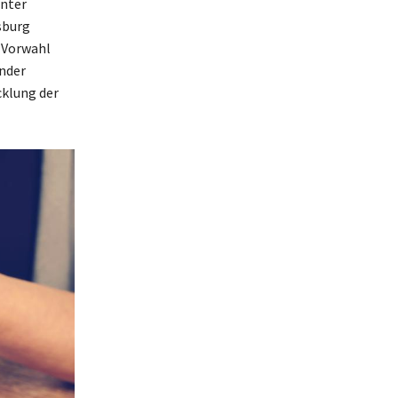
unter
sburg
3 Vorwahl
nder
cklung der