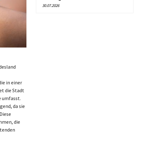
30.07.2026
ndesland
e in einer
t die Stadt
e umfasst.
gend, da sie
Diese
hmen, die
itenden