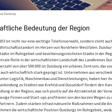
aus Duisburg
aftliche Bedeutung der Region
203 ist nicht nur eine wichtige Telefonvorwahl, sondern steht auch
irtschaftsstandort im Herzen von Nordrhein-Westfalen. Duisburg
tädte im Ruhrgebiet und bevölkerungsreichsten Städte in der Regi
ntrale Rolle in der wirtschaftlichen Landschaft des Landkreises Dui
erzahl von über 500.000 ist Duisburg ein urbanes Zentrum, das s
ls auch wirtschaftlich stark geprägt ist. Unternehmen aus verschie
unter Logistik, Maschinenbau und Dienstleistungen, haben hier ihr
anbindung zu Städten wie Krefeld und Düsseldorf fördert den Han
lung in der Region, was sich positiv auf die Attraktivität der Vor
ässige Firmen und Start-ups profitieren von den kurzen Wegen zu
artnern. Zudem stärken infrastrukturelle Maßnahmen und die An
hmen die wirtschaftliche Position Duisburgs im Ruhrgebiet, wodu