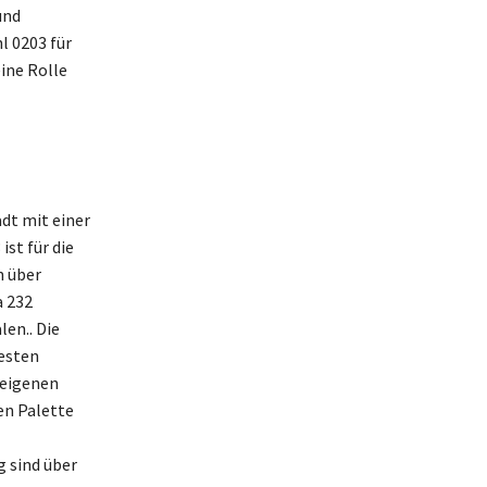
und
l 0203 für
ine Rolle
dt mit einer
ist für die
n über
a 232
en.. Die
testen
 eigenen
en Palette
g sind über