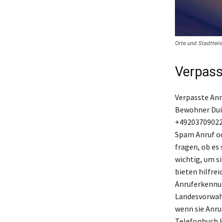
Orte und Stadtteil
Verpass
Verpasste Anr
Bewohner Dui
+492037090224
Spam Anruf od
fragen, ob es
wichtig, um s
bieten hilfr
Anruferkennu
Landesvorwahl
wenn sie Anr
Telefonbuch k