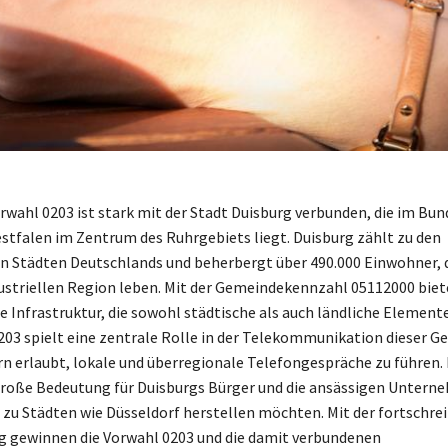
rwahl 0203 ist stark mit der Stadt Duisburg verbunden, die im Bu
tfalen im Zentrum des Ruhrgebiets liegt. Duisburg zählt zu den
 Städten Deutschlands und beherbergt über 490.000 Einwohner, di
ustriellen Region leben. Mit der Gemeindekennzahl 05112000 biete
ge Infrastruktur, die sowohl städtische als auch ländliche Element
203 spielt eine zentrale Rolle in der Telekommunikation dieser Ge
 erlaubt, lokale und überregionale Telefongespräche zu führen. 
roße Bedeutung für Duisburgs Bürger und die ansässigen Unterne
zu Städten wie Düsseldorf herstellen möchten. Mit der fortschre
ng gewinnen die Vorwahl 0203 und die damit verbundenen