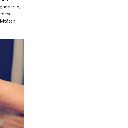
ignorieren,
solche
ivitäten