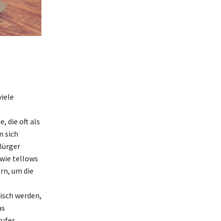
iele
 die oft als
n sich
Bürger
wie tellows
rn, um die
isch werden,
as
rufer