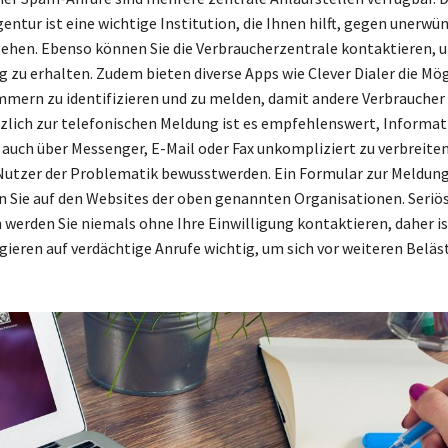
ntur ist eine wichtige Institution, die Ihnen hilft, gegen unerwü
ehen. Ebenso können Sie die Verbraucherzentrale kontaktieren, 
 zu erhalten. Zudem bieten diverse Apps wie Clever Dialer die Mög
mern zu identifizieren und zu melden, damit andere Verbraucher
zlich zur telefonischen Meldung ist es empfehlenswert, Informa
 auch über Messenger, E-Mail oder Fax unkompliziert zu verbreiten
utzer der Problematik bewusstwerden. Ein Formular zur Meldun
n Sie auf den Websites der oben genannten Organisationen. Seriö
erden Sie niemals ohne Ihre Einwilligung kontaktieren, daher is
gieren auf verdächtige Anrufe wichtig, um sich vor weiteren Belä