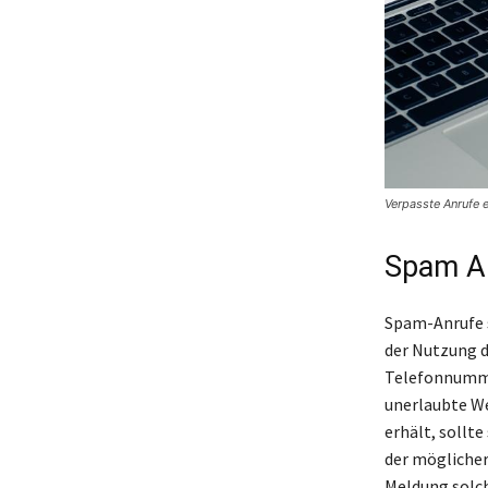
Verpasste Anrufe 
Spam A
Spam-Anrufe s
der Nutzung 
Telefonnummer
unerlaubte We
erhält, sollt
der möglicherw
Meldung solch