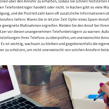
nen über den Anrufer zu erhalten, sodass Sie schnell feststellen
nen Telefonbetrüger handelt oder nicht. In Aachen gibt es viele M
lgung, und die Postleitzahl kann oft zusätzliche Informationen ü
Anrufers liefern. Waren Sie in letzter Zeit Opfer eines Spam-Anruf
Sie geeignete Maßnahmen ergreifen. Melden Sie den Anruf bei Ihre
tzer vor diesen unangenehmen Telefonbetrügern zu warnen. Auße
instellungen Ihres Telefons zu überprüfen, um unerwünschte Anruf
. Es ist wichtig, wachsam zu bleiben und gegebenenfalls die eigen
 zu schützen, um nicht unerwünscht von solchen Anrufern beläs