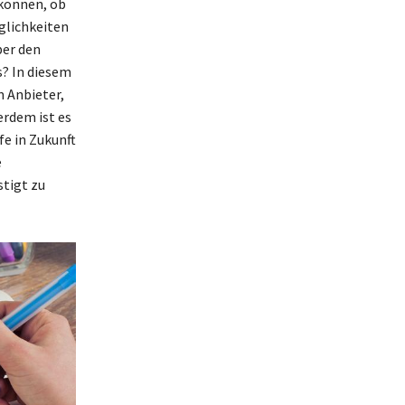
 können, ob
öglichkeiten
ber den
s? In diesem
m Anbieter,
rdem ist es
e in Zukunft
e
tigt zu