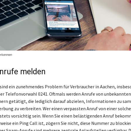
erkennen
nrufe melden
ind ein zunehmendes Problem für Verbraucher in Aachen, insbes
der Telefonvorwahl 0241. Oftmals werden Anrufe von unbekannten
n getätigt, die lediglich darauf abzielen, Informationen zu sa
rbung zu verbreiten. Wer einen verpassten Anruf von einer sol
e stets vorsichtig sein. Wenn Sie einen belästigenden Anruf beko
eise ein Ping Call ist, zögern Sie nicht, diese Nummer zu blockier
er Spam-Anrufe sind mehrere zentrale Anlaufstellen verfügbar. D