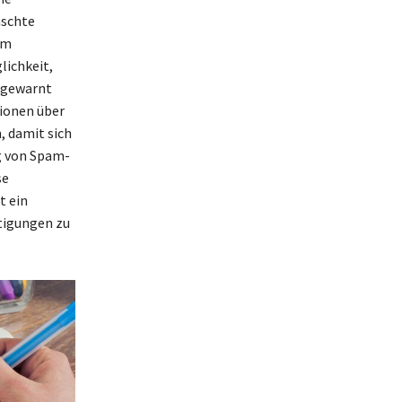
nschte
um
lichkeit,
 gewarnt
tionen über
, damit sich
g von Spam-
se
t ein
stigungen zu