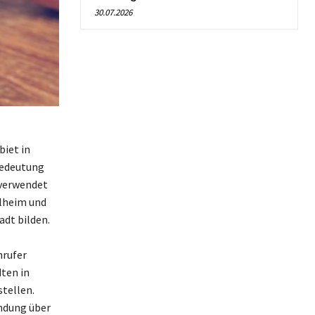
30.07.2026
biet in
 Bedeutung
 verwendet
lheim und
adt bilden.
nrufer
ten in
tellen.
indung über