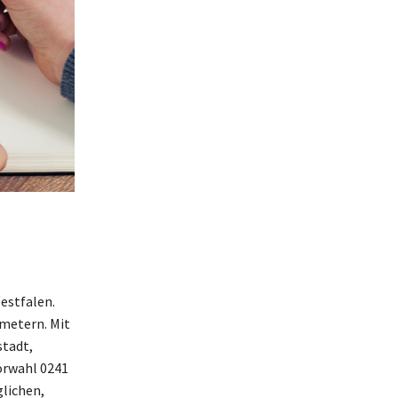
estfalen.
ometern. Mit
stadt,
Vorwahl 0241
glichen,