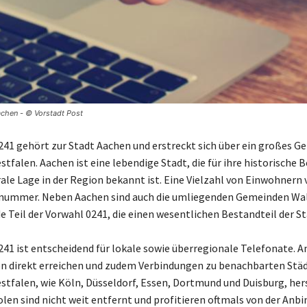
achen - © Vorstadt Post
241 gehört zur Stadt Aachen und erstreckt sich über ein großes Ge
tfalen. Aachen ist eine lebendige Stadt, die für ihre historische
rale Lage in der Region bekannt ist. Eine Vielzahl von Einwohnern
nnummer. Neben Aachen sind auch die umliegenden Gemeinden Wa
e Teil der Vorwahl 0241, die einen wesentlichen Bestandteil der St
241 ist entscheidend für lokale sowie überregionale Telefonate. A
 direkt erreichen und zudem Verbindungen zu benachbarten Städ
tfalen, wie Köln, Düsseldorf, Essen, Dortmund und Duisburg, hers
len sind nicht weit entfernt und profitieren oftmals von der Anb