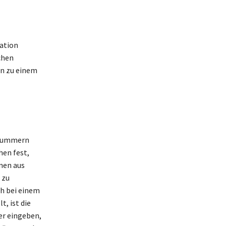
ation
chen
en zu einem
nnummern
hen fest,
nen aus
 zu
ch bei einem
, ist die
er eingeben,