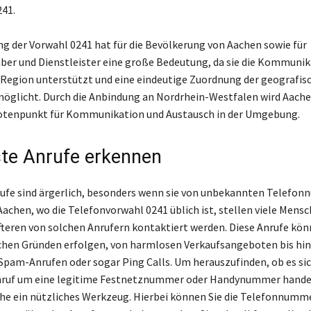
241.
g der Vorwahl 0241 hat für die Bevölkerung von Aachen sowie für
ber und Dienstleister eine große Bedeutung, da sie die Kommunik
 Region unterstützt und eine eindeutige Zuordnung der geografis
öglicht. Durch die Anbindung an Nordrhein-Westfalen wird Aach
otenpunkt für Kommunikation und Austausch in der Umgebung.
te Anrufe erkennen
ufe sind ärgerlich, besonders wenn sie von unbekannten Telefo
achen, wo die Telefonvorwahl 0241 üblich ist, stellen viele Mensc
Öfteren von solchen Anrufern kontaktiert werden. Diese Anrufe kön
chen Gründen erfolgen, von harmlosen Verkaufsangeboten bis hin
Spam-Anrufen oder sogar Ping Calls. Um herauszufinden, ob es si
nruf um eine legitime Festnetznummer oder Handynummer handelt
e ein nützliches Werkzeug. Hierbei können Sie die Telefonnumm