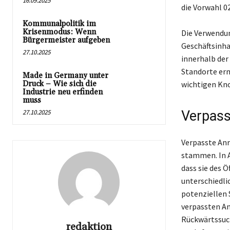
16.09.2025
die Vorwahl 0
Kommunalpolitik im
Krisenmodus: Wenn
Die Verwendun
Bürgermeister aufgeben
Geschäftsinha
27.10.2025
innerhalb der
Standorte erm
Made in Germany unter
Druck – Wie sich die
wichtigen Kn
Industrie neu erfinden
muss
27.10.2025
Verpass
Verpasste Anr
stammen. In A
dass sie des 
unterschiedli
potenziellen 
verpassten A
Rückwärtssuch
redaktion