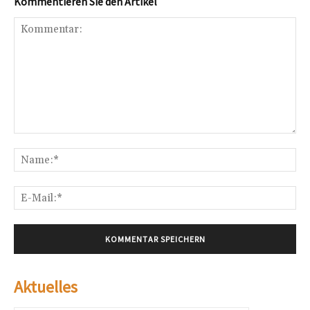
Kommentieren Sie den Artikel
Kommentar:
Na
E-
Mai
Aktuelles