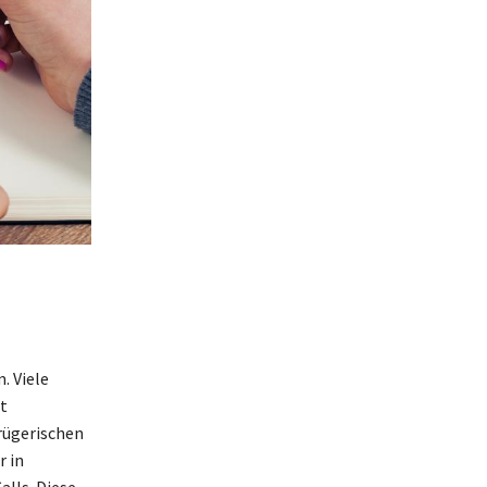
. Viele
t
trügerischen
r in
lls. Diese