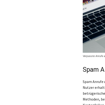
Verpasste Anrufe
Spam An
Spam Anrufe u
Nutzer erhalt
betrügerische
Methoden, bei
Kostenfallen 