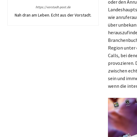
oder den Anru
https://vorstadt-post.de
Landeshauptst
Nah dran am Leben. Echt aus der Vorstadt.
wie anruferau
über unbekan
herauszufinde
Branchenbuche
Region unter 
Calls, bei de
provozieren. 
zwischen echt
sein und imme
wenn die inte