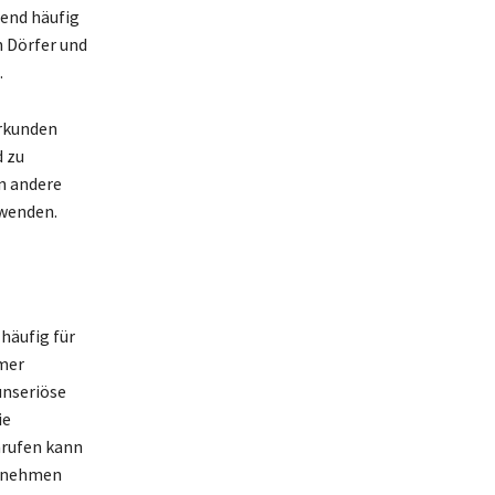
rend häufig
n Dörfer und
.
erkunden
d zu
n andere
rwenden.
häufig für
mer
unseriöse
ie
nrufen kann
abnehmen