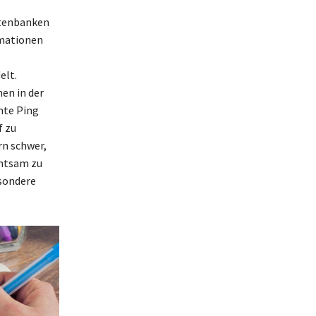
Datenbanken
rmationen
elt.
en in der
nte Ping
f zu
rn schwer,
chtsam zu
esondere