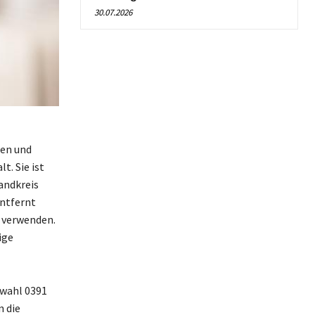
30.07.2026
ten und
. Sie ist
andkreis
entfernt
k verwenden.
ige
rwahl 0391
n die