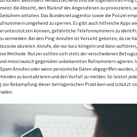
meist die Absicht, den Rückruf des Angerufenen zu provozieren, 
Gebühren anfallen. Das Bundesnetzagentur sowie die Polizei emp
ufnummern umgehend zu sperren. Es gibt auch hilfreiche Apps wi
abei unterstützen können, gefährliche Telefonnummern zu identifi
u vermeiden. Bei den Ping-Anrufen ist Vorsicht geboten, da sie hä
bzocke abzielen. Anrufe, die nur kurz klingeln und dann aufhören, 
iese Methode. Nutzer sollten sich stets der verschiedenen Betru
 und misstrauisch gegenüber unbekannten Rufnummern agieren. I
Spam Anrufen oder wenn persönliche Daten abgegriffen wurden, i
ehörden zu kontaktieren und den Vorfall zu melden. So leistet jede
g zur Bekämpfung dieser betrügerischen Praktiken und schützt sic
häden.