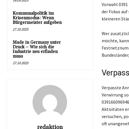
16.09.2025
Vorwahl 0391 
der Fokus auf
Kommunalpolitik im
Krisenmodus: Wenn
kleineren Städ
Bürgermeister aufgeben
27.10.2025
Wer zusätzli
möchte, kann 
Made in Germany unter
Druck – Wie sich die
Festnetznumme
Industrie neu erfinden
Bundesländer,
muss
27.10.2025
Verpass
Verpasste Anr
Verwirrung s
039166096946,
Aktivitäten er
versuchen, po
oft unangeneh
redaktion