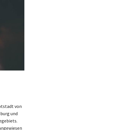
ptstadt von
eburg und
egebiets.
 angewiesen