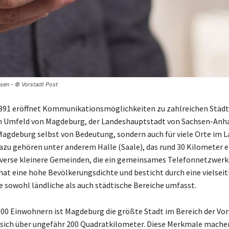
sen - © Vorstadt Post
0391 eröffnet Kommunikationsmöglichkeiten zu zahlreichen Städ
Umfeld von Magdeburg, der Landeshauptstadt von Sachsen-Anhalt
 Magdeburg selbst von Bedeutung, sondern auch für viele Orte im L
zu gehören unter anderem Halle (Saale), das rund 30 Kilometer 
diverse kleinere Gemeinden, die ein gemeinsames Telefonnetzwer
hat eine hohe Bevölkerungsdichte und besticht durch eine vielseit
ie sowohl ländliche als auch städtische Bereiche umfasst.
.000 Einwohnern ist Magdeburg die größte Stadt im Bereich der Vo
 sich über ungefähr 200 Quadratkilometer. Diese Merkmale mache