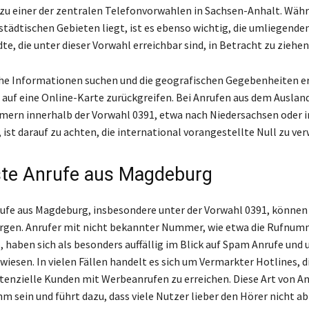
zu einer der zentralen Telefonvorwahlen in Sachsen-Anhalt. Wäh
 städtischen Gebieten liegt, ist es ebenso wichtig, die umliegende
te, die unter dieser Vorwahl erreichbar sind, in Betracht zu ziehen
che Informationen suchen und die geografischen Gegebenheiten 
auf eine Online-Karte zurückgreifen. Bei Anrufen aus dem Auslan
rn innerhalb der Vorwahl 0391, etwa nach Niedersachsen oder i
 ist darauf zu achten, die international vorangestellte Null zu ve
te Anrufe aus Magdeburg
ufe aus Magdeburg, insbesondere unter der Vorwahl 0391, können 
orgen. Anrufer mit nicht bekannter Nummer, wie etwa die Rufnum
 haben sich als besonders auffällig im Blick auf Spam Anrufe und 
wiesen. In vielen Fällen handelt es sich um Vermarkter Hotlines, d
tenzielle Kunden mit Werbeanrufen zu erreichen. Diese Art von A
m sein und führt dazu, dass viele Nutzer lieber den Hörer nicht 