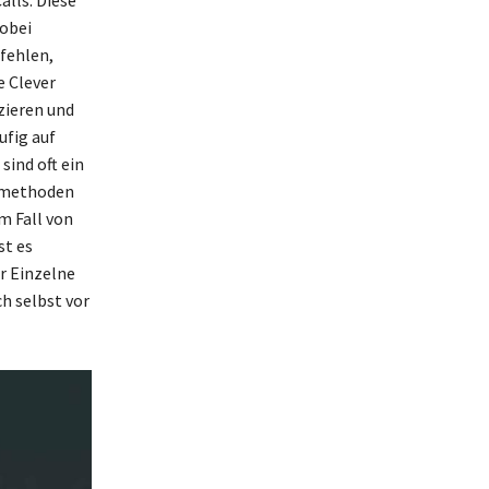
wobei
fehlen,
e Clever
zieren und
ufig auf
sind oft ein
gsmethoden
m Fall von
st es
r Einzelne
h selbst vor