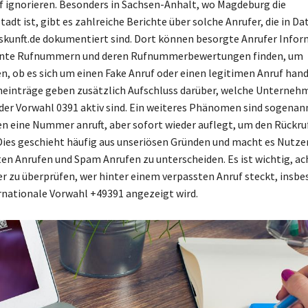
f ignorieren. Besonders in Sachsen-Anhalt, wo Magdeburg die
adt ist, gibt es zahlreiche Berichte über solche Anrufer, die in 
skunft.de dokumentiert sind. Dort können besorgte Anrufer Info
nte Rufnummern und deren Rufnummerbewertungen finden, um
n, ob es sich um einen Fake Anruf oder einen legitimen Anruf hand
inträge geben zusätzlich Aufschluss darüber, welche Unternehm
der Vorwahl 0391 aktiv sind. Ein weiteres Phänomen sind sogenan
nen eine Nummer anruft, aber sofort wieder auflegt, um den Rückru
Dies geschieht häufig aus unseriösen Gründen und macht es Nutze
en Anrufen und Spam Anrufen zu unterscheiden. Es ist wichtig, a
r zu überprüfen, wer hinter einem verpassten Anruf steckt, insb
rnationale Vorwahl +49391 angezeigt wird.