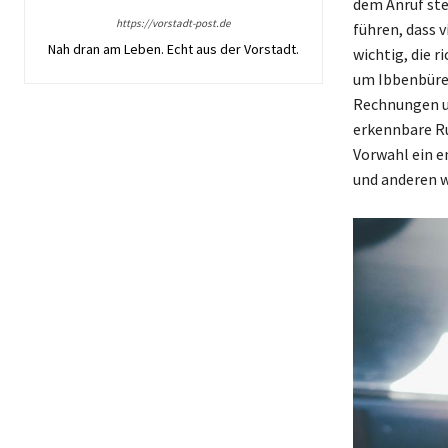
dem Anruf ste
https://vorstadt-post.de
führen, dass v
Nah dran am Leben. Echt aus der Vorstadt.
wichtig, die r
um Ibbenbüren
Rechnungen u
erkennbare Ru
Vorwahl ein e
und anderen 