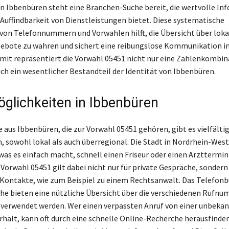
in Ibbenbüren steht eine Branchen-Suche bereit, die wertvolle I
 Auffindbarkeit von Dienstleistungen bietet. Diese systematische
von Telefonnummern und Vorwahlen hilft, die Übersicht über loka
ebote zu wahren und sichert eine reibungslose Kommunikation i
mit repräsentiert die Vorwahl 05451 nicht nur eine Zahlenkombin
uch ein wesentlicher Bestandteil der Identität von Ibbenbüren.
glichkeiten in Ibbenbüren
e aus Ibbenbüren, die zur Vorwahl 05451 gehören, gibt es vielfälti
, sowohl lokal als auch überregional. Die Stadt in Nordrhein-West
as es einfach macht, schnell einen Friseur oder einen Arzttermin
 Vorwahl 05451 gilt dabei nicht nur für private Gespräche, sondern
 Kontakte, wie zum Beispiel zu einem Rechtsanwalt. Das Telefonb
e bieten eine nützliche Übersicht über die verschiedenen Rufnum
 verwendet werden. Wer einen verpassten Anruf von einer unbeka
ält, kann oft durch eine schnelle Online-Recherche herausfinden