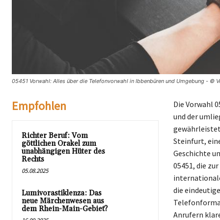
05451 Vorwahl: Alles über die Telefonvorwahl in Ibbenbüren und Umgebung - © V
Empfohlen
Die Vorwahl 0
und der umlie
gewährleistet
Richter Beruf: Vom
Steinfurt, ei
göttlichen Orakel zum
unabhängigen Hüter des
Geschichte un
Rechts
05451, die zu
05.08.2025
international
die eindeutig
Lumivorastiklenza: Das
neue Märchenwesen aus
Telefonformat
dem Rhein-Main-Gebiet?
Anrufern klar