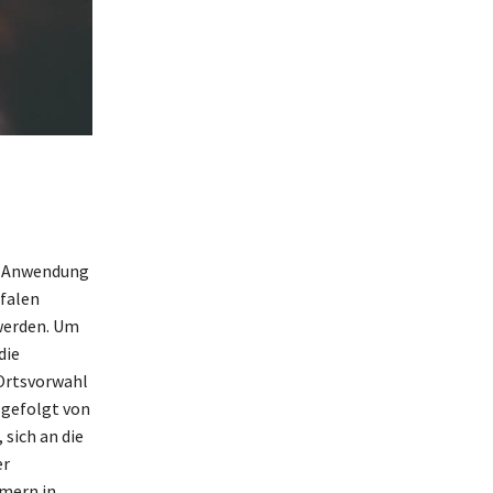
te Anwendung
tfalen
 werden. Um
die
 Ortsvorwahl
 gefolgt von
sich an die
er
mern in