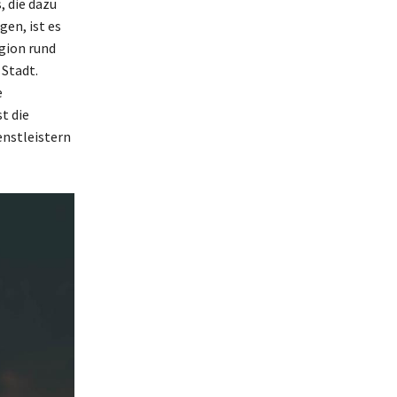
, die dazu
gen, ist es
egion rund
 Stadt.
e
t die
enstleistern