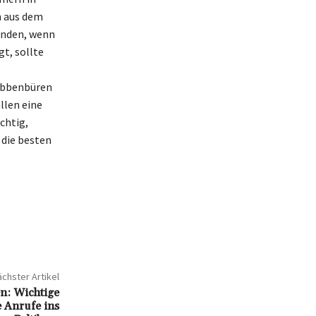
n aus dem
wenden, wenn
t, sollte
 Ibbenbüren
llen eine
chtig,
 die besten
chster Artikel
n: Wichtige
e Anrufe ins