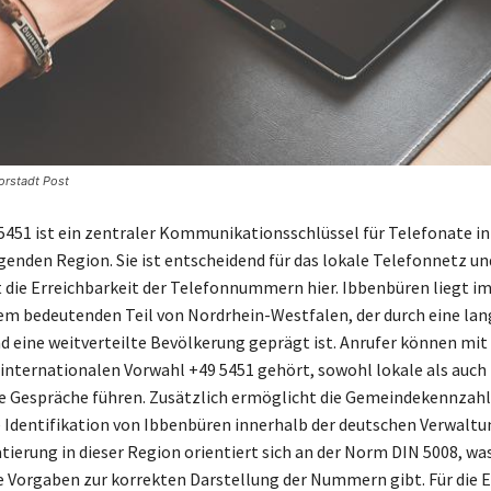
orstadt Post
5451 ist ein zentraler Kommunikationsschlüssel für Telefonate i
genden Region. Sie ist entscheidend für das lokale Telefonnetz un
 die Erreichbarkeit der Telefonnummern hier. Ibbenbüren liegt im
nem bedeutenden Teil von Nordrhein-Westfalen, der durch eine lan
d eine weitverteilte Bevölkerung geprägt ist. Anrufer können mit
r internationalen Vorwahl +49 5451 gehört, sowohl lokale als auch
e Gespräche führen. Zusätzlich ermöglicht die Gemeindekennzah
e Identifikation von Ibbenbüren innerhalb der deutschen Verwaltun
ierung in dieser Region orientiert sich an der Norm DIN 5008, wa
e Vorgaben zur korrekten Darstellung der Nummern gibt. Für die