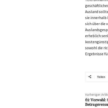
geschäftliche
Ausland sollt
sie innerhalb
sich über die 
Auslandsgespr
erheblich sen
kostengünstige
sowohl die ri
Ergebnisse für
Teilen
Vorheriger Artik
62 Vorwahl: 
Betrugsvers