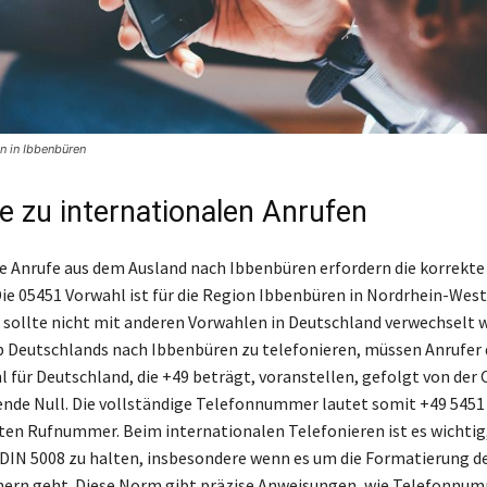
n in Ibbenbüren
e zu internationalen Anrufen
e Anrufe aus dem Ausland nach Ibbenbüren erfordern die korrek
Die 05451 Vorwahl ist für die Region Ibbenbüren in Nordrhein-Wes
d sollte nicht mit anderen Vorwahlen in Deutschland verwechselt
 Deutschlands nach Ibbenbüren zu telefonieren, müssen Anrufer 
 für Deutschland, die +49 beträgt, voranstellen, gefolgt von der
ende Null. Die vollständige Telefonnummer lautet somit +49 5451
en Rufnummer. Beim internationalen Telefonieren ist es wichtig, 
DIN 5008 zu halten, insbesondere wenn es um die Formatierung d
rn geht. Diese Norm gibt präzise Anweisungen, wie Telefonnum