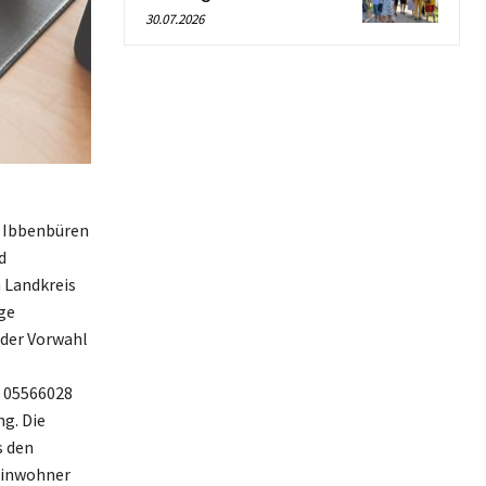
30.07.2026
n Ibbenbüren
d
 Landkreis
ge
 der Vorwahl
l 05566028
g. Die
s den
 Einwohner