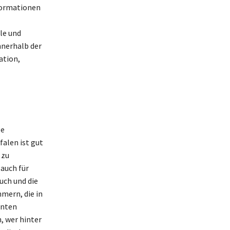
nformationen
le und
nnerhalb der
ation,
ge
falen ist gut
 zu
 auch für
uch und die
mern, die in
nnten
, wer hinter