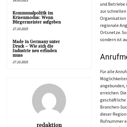
16.09.2025
und Betriebe 
zur schnellen
Kommunalpolitik im
Krisenmodus: Wenn
Organisation 
Bürgermeister aufgeben
regionale Ang
27.10.2025
Ortsnetze. So
sondern ist a
Made in Germany unter
Druck – Wie sich die
Industrie neu erfinden
Anrufmö
muss
27.10.2025
Für alle Anruf
Möglichkeiten
angebunden, w
erreichen. Die
geschäftliche
Branchen-Such
dieser Region
Rufnummer erh
redaktion