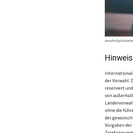
Anrufmöglichkeite
Hinweis
International
der Vorwahl. 
reserviert un
von außerhalb
Ländervorwahl
ohne die führ
der gewünscht
Vorgaben der 
Telefonnumme