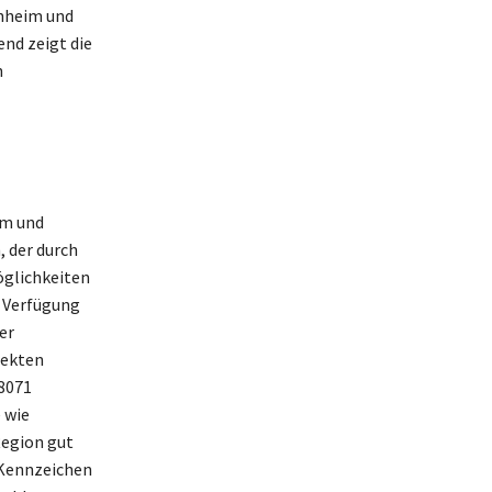
enheim und
nd zeigt die
n
am und
 der durch
öglichkeiten
r Verfügung
er
rekten
08071
 wie
Region gut
 Kennzeichen