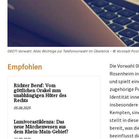
08071 Vorwahl: Alles Wichtige zur Telefonvorwahl im Überblick - © Vorstadt Post
Empfohlen
Die Vorwahl 0
Rosenheim in 
und spielt ei
Richter Beruf: Vom
zugehörige Po
göttlichen Orakel zum
unabhängigen Hüter des
Identität inn
Rechts
insbesondere 
05.08.2025
Kempten, sin
stellt in die
Lumivorastiklenza: Das
neue Märchenwesen aus
bereit, was d
dem Rhein-Main-Gebiet?
beeinflusst d