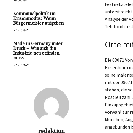
16.09.2025
Festnetztele
unterstreicht
Kommunalpolitik im
Krisenmodus: Wenn
Analyse der V
Bürgermeister aufgeben
Telefondienste
27.10.2025
Orte mi
Made in Germany unter
Druck – Wie sich die
Industrie neu erfinden
muss
Die 08071 Vor
27.10.2025
Rosenheim in 
seine maleris
mit der 08071
stehen, die s
Postleitzahl 
Einzugsgebiet
Vorwahl zur r
München, Augs
angebunden is
redaktion