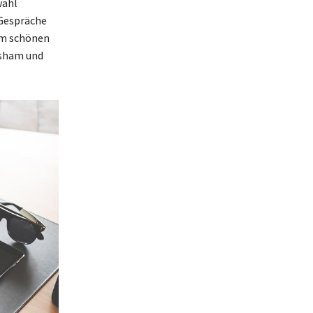
wahl
 Gespräche
sem schönen
nsham und