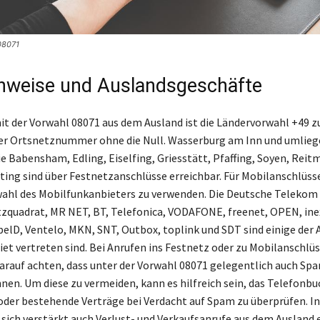
08071
nweise und Auslandsgeschäfte
it der Vorwahl 08071 aus dem Ausland ist die Ländervorwahl +49 z
der Ortsnetznummer ohne die Null. Wasserburg am Inn und umlie
 Babensham, Edling, Eiselfing, Griesstätt, Pfaffing, Soyen, Reit
ing sind über Festnetzanschlüsse erreichbar. Für Mobilanschlüsse 
wahl des Mobilfunkanbieters zu verwenden. Die Deutsche Telekom
zquadrat, MR NET, BT, Telefonica, VODAFONE, freenet, OPEN, ine
lD, Ventelo, MKN, SNT, Outbox, toplink und SDT sind einige der A
iet vertreten sind. Bei Anrufen ins Festnetz oder zu Mobilanschlü
arauf achten, dass unter der Vorwahl 08071 gelegentlich auch Sp
nnen. Um diese zu vermeiden, kann es hilfreich sein, das Telefonbu
oder bestehende Verträge bei Verdacht auf Spam zu überprüfen. In
sich verstärkt auch Verlust- und Verkaufsanrufe aus dem Ausland e