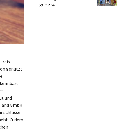
30.07.2026
kreis
ion genutzt
ie
rkennbare
ds,
ut und
chland GmbH
anschlüsse
rhebt. Zudem
chen