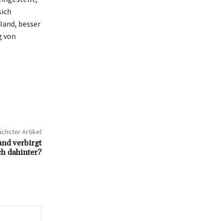
sich
land, besser
g von
chster Artikel
nd verbirgt
ch dahinter?