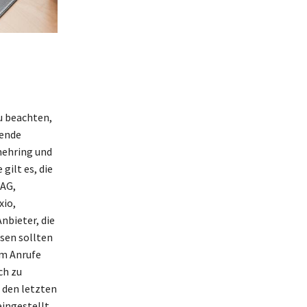
u beachten,
gende
mehring und
gilt es, die
 AG,
xio,
nbieter, die
ssen sollten
am Anrufe
ch zu
 den letzten
ingestellt,