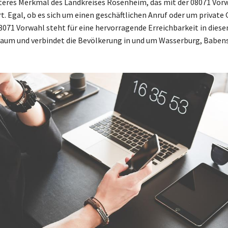
iteres Merkmal des Landkreises Rosenheim, das mit der 08071 Vor
t. Egal, ob es sich um einen geschäftlichen Anruf oder um private
08071 Vorwahl steht für eine hervorragende Erreichbarkeit in die
Raum und verbindet die Bevölkerung in und um Wasserburg, Babe