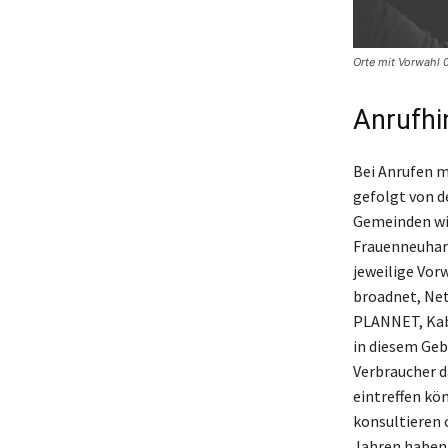
Orte mit Vorwahl 
Anrufhi
Bei Anrufen m
gefolgt von 
Gemeinden wie
Frauenneuhart
jeweilige Vor
broadnet, Net
PLANNET, Kabe
in diesem Geb
Verbraucher d
eintreffen kö
konsultieren 
Jahren haben 