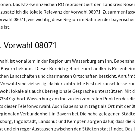
fonen. Das Kfz-Kennzeichen RO repräsentiert den Landkreis Ros
 zusätzlich die lokale Relevanz der Vorwahl 08071. Zusammenfasse
orwahl 08071, wie wichtig diese Region im Rahmen der bayerische
 ist.
t Vorwahl 08071
wahl ist vor allem in der Region um Wasserburg am Inn, Babensh
Bayern bekannt. Dieser Bereich gehört zum Landkreis Rosenheim,
chen Landschaften und charmanten Ortschaften besticht. Anrufm
 Vorwahl sind vielseitig, da hier zahlreiche Festnetzanschlüsse zu
owohl lokale als auch überregionale Gespräche unterstützen. Mit d
83547 gehört Wasserburg am Inn zu den zentralen Punkten des di
s dieser Telefonvorwahl. Auch Babensham trägt als Ort mit der 
egionalen Verbundenheit in Bayern bei. Die nahe gelegenen Städte
burg, Ingolstadt, Landshut und Kempten sorgen dafür, dass die 
t und ein reger Austausch zwischen den Städten stattfindet. Das