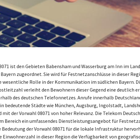
8071 ist den Gebieten Babensham und Wasserburg am Inn im Land
Bayern zugeordnet. Sie wird für Festnetzanschlüsse in dieser Reg
ne wesentliche Rolle in der Kommunikation im südlichen Bayern. D
stleitzahl verleiht den Bewohnern dieser Gegend eine deutlich e
erhalb des deutschen Telefonnetzes. Anrufe innerhalb Deutschlan
in bedeutende Städte wie München, Augsburg, Ingolstadt, Landsh
d mit der Vorwahl 08071 von hoher Relevanz. Die Telekom Deuts
sem Bereich ein umfassendes Dienstleistungsangebot für Festnetz
ie Bedeutung der Vorwahl 08071 für die lokale Infrastruktur hervo
ie Einwohnerzahl in dieser Region die Verfügbarkeit von geografis