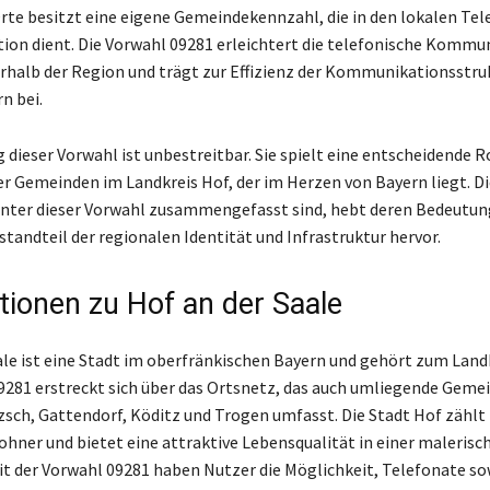
Orte besitzt eine eigene Gemeindekennzahl, die in den lokalen Te
ation dient. Die Vorwahl 09281 erleichtert die telefonische Kommu
rhalb der Region und trägt zur Effizienz der Kommunikationsstru
n bei.
dieser Vorwahl ist unbestreitbar. Sie spielt eine entscheidende Ro
r Gemeinden im Landkreis Hof, der im Herzen von Bayern liegt. Di
 unter dieser Vorwahl zusammengefasst sind, hebt deren Bedeutun
standteil der regionalen Identität und Infrastruktur hervor.
tionen zu Hof an der Saale
ale ist eine Stadt im oberfränkischen Bayern und gehört zum Landk
9281 erstreckt sich über das Ortsnetz, das auch umliegende Geme
tzsch, Gattendorf, Köditz und Trogen umfasst. Die Stadt Hof zähl
hner und bietet eine attraktive Lebensqualität in einer malerisc
 der Vorwahl 09281 haben Nutzer die Möglichkeit, Telefonate so