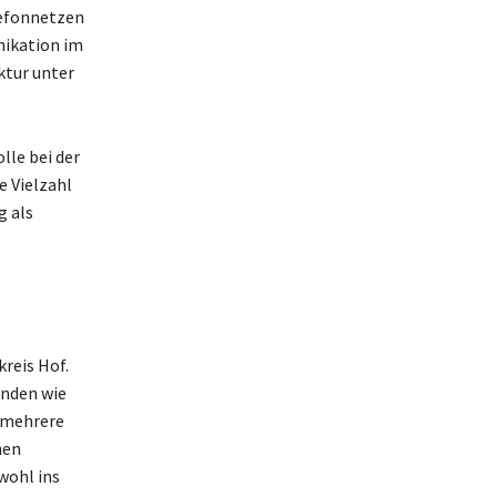
lefonnetzen
nikation im
ktur unter
lle bei der
e Vielzahl
g als
reis Hof.
inden wie
t mehrere
hen
wohl ins