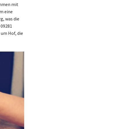
sammen mit
m eine
g, was die
 09281
 um Hof, die