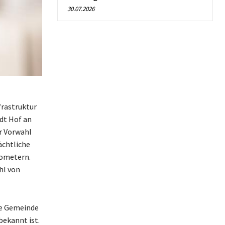
30.07.2026
frastruktur
dt Hof an
er Vorwahl
ächtliche
lometern.
hl von
che Gemeinde
bekannt ist.