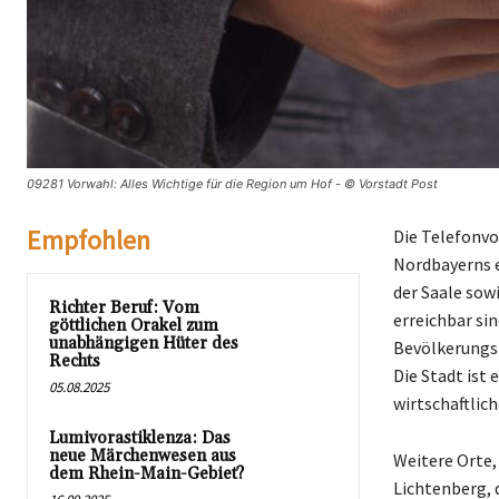
09281 Vorwahl: Alles Wichtige für die Region um Hof - © Vorstadt Post
Empfohlen
Die Telefonvo
Nordbayerns e
der Saale sow
Richter Beruf: Vom
erreichbar si
göttlichen Orakel zum
unabhängigen Hüter des
Bevölkerungsz
Rechts
Die Stadt ist
05.08.2025
wirtschaftlic
Lumivorastiklenza: Das
neue Märchenwesen aus
Weitere Orte,
dem Rhein-Main-Gebiet?
Lichtenberg, 