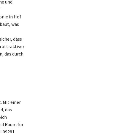
he und
r
onie in Hof
ebaut, was
icher, dass
n attraktiver
, das durch
 Mit einer
d, das
eich
end Raum für
l 09281