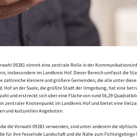
rwahl 09281 nimmt eine zentrale Rolle in der Kommunikationsin
in, insbesondere im Landkreis Hof. Dieser Bereich umfasst die Sta
ie zahlreiche kleinere und größere Gemeinden, die alle unter dies
nd. Hof an der Saale, die größte Stadt der Umgebung, hat eine betr
ahl und erstreckt sich über eine Fläche von rund 56,29 Quadratki
 ein zentraler Knotenpunkt im Landkreis Hof und bietet eine Vielza
hen und kulturellen Angeboten.
 die die Vorwahl 09281 verwenden, sind unter anderem die idyllis
die für ihre fesselnde Landschaft und die Nähe zum Fichtelgebirge 