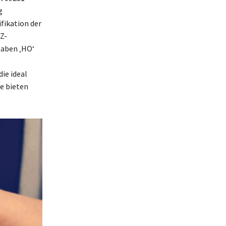
g
fikation der
Z-
taben ‚HO‘
ie ideal
e bieten