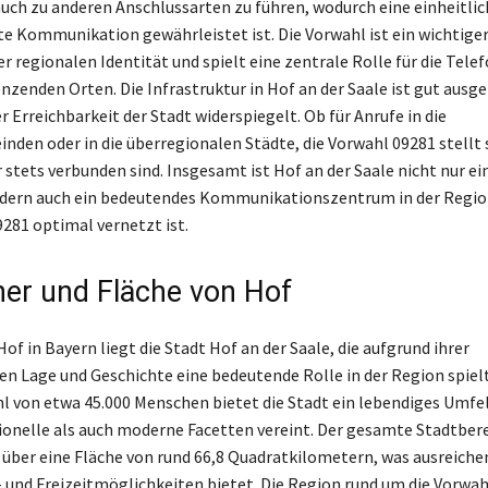
auch zu anderen Anschlussarten zu führen, wodurch eine einheitlic
e Kommunikation gewährleistet ist. Die Vorwahl ist ein wichtige
r regionalen Identität und spielt eine zentrale Rolle für die Telef
nzenden Orten. Die Infrastruktur in Hof an der Saale ist gut ausg
er Erreichbarkeit der Stadt widerspiegelt. Ob für Anrufe in die
den oder in die überregionalen Städte, die Vorwahl 09281 stellt s
stets verbunden sind. Insgesamt ist Hof an der Saale nicht nur ei
dern auch ein bedeutendes Kommunikationszentrum in der Region
9281 optimal vernetzt ist.
er und Fläche von Hof
of in Bayern liegt die Stadt Hof an der Saale, die aufgrund ihrer
n Lage und Geschichte eine bedeutende Rolle in der Region spielt.
 von etwa 45.000 Menschen bietet die Stadt ein lebendiges Umfel
ionelle als auch moderne Facetten vereint. Der gesamte Stadtber
h über eine Fläche von rund 66,8 Quadratkilometern, was ausreich
 und Freizeitmöglichkeiten bietet. Die Region rund um die Vorwah