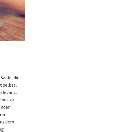
Saale, die
t selbst,
elevanz.
ands zu
bunden
eren
aus dem
ng