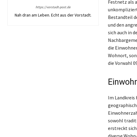
Festnetz als 
https://vorstadt-post.de
unkompliziert
Nah dran am Leben. Echt aus der Vorstadt.
Bestandteil de
und den angre
sich auch in d
Nachbargemein
die Einwohner 
Wohnort, son
die Vorwahl 0
Einwohn
Im Landkreis H
geographische
Einwohnerzahl
sowohl tradit
erstreckt sic
diverse Wohn-