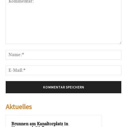
Kommentar:
Na
E-
Mai
Aktuelles
Brunnen am Kanaltorplatz in