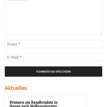
Kommentar:
Na
E-
Mai
Aktuelles
Brunnen am Kanaltorplatz in
Hanau nach Wellenreparatur