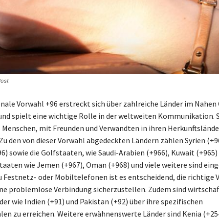
Post
onale Vorwahl +96 erstreckt sich über zahlreiche Länder im Nahen
und spielt eine wichtige Rolle in der weltweiten Kommunikation. S
 Menschen, mit Freunden und Verwandten in ihren Herkunftslände
 Zu den von dieser Vorwahl abgedeckten Ländern zählen Syrien (+9
6) sowie die Golfstaaten, wie Saudi-Arabien (+966), Kuwait (+965)
Staaten wie Jemen (+967), Oman (+968) und viele weitere sind ein
u Festnetz- oder Mobiltelefonen ist es entscheidend, die richtige 
ne problemlose Verbindung sicherzustellen. Zudem sind wirtschaf
er wie Indien (+91) und Pakistan (+92) über ihre spezifischen
en zu erreichen. Weitere erwähnenswerte Länder sind Kenia (+254