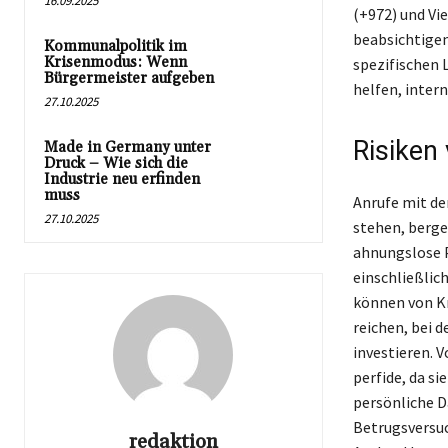
16.09.2025
(+972) und Vi
beabsichtigen,
Kommunalpolitik im
Krisenmodus: Wenn
spezifischen 
Bürgermeister aufgeben
helfen, intern
27.10.2025
Risiken
Made in Germany unter
Druck – Wie sich die
Industrie neu erfinden
muss
Anrufe mit de
27.10.2025
stehen, bergen
ahnungslose 
einschließlic
können von Kr
reichen, bei 
investieren. 
perfide, da si
persönliche D
Betrugsversuc
redaktion