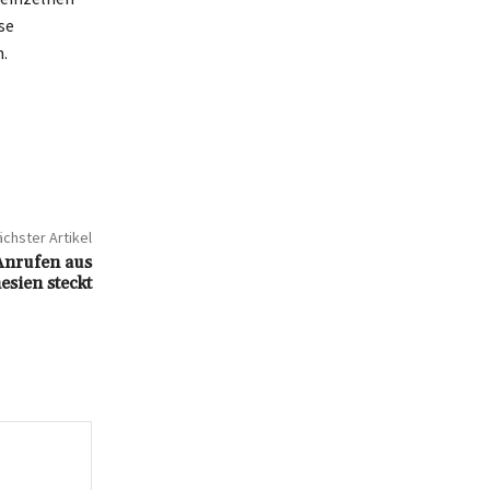
se
.
chster Artikel
Anrufen aus
esien steckt