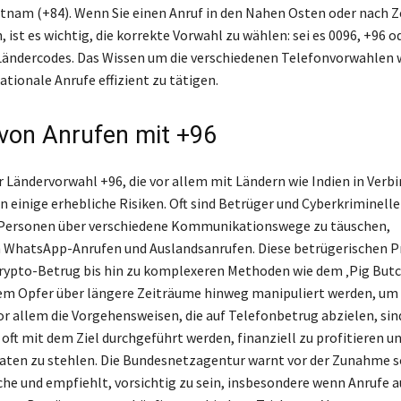
etnam (+84). Wenn Sie einen Anruf in den Nahen Osten oder nach Z
 ist es wichtig, die korrekte Vorwahl zu wählen: sei es 0096, +96 od
Ländercodes. Das Wissen um die verschiedenen Telefonvorwahlen 
ationale Anrufe effizient zu tätigen.
 von Anrufen mit +96
r Ländervorwahl +96, die vor allem mit Ländern wie Indien in Verb
 einige erhebliche Risiken. Oft sind Betrüger und Cyberkriminelle
Personen über verschiedene Kommunikationswege zu täuschen,
h WhatsApp-Anrufen und Auslandsanrufen. Diese betrügerischen P
ypto-Betrug bis hin zu komplexeren Methoden wie dem ‚Pig Butc
dem Opfer über längere Zeiträume hinweg manipuliert werden, um 
Vor allem die Vorgehensweisen, die auf Telefonbetrug abzielen, si
e oft mit dem Ziel durchgeführt werden, finanziell zu profitieren u
aten zu stehlen. Die Bundesnetzagentur warnt vor der Zunahme s
he und empfiehlt, vorsichtig zu sein, insbesondere wenn Anrufe 