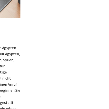
on Ägypten
nur Ägypten,
, Syrien,
für
htige
 nicht
inen Anruf
beginnen Sie
r
hgestellt
 einzelnen