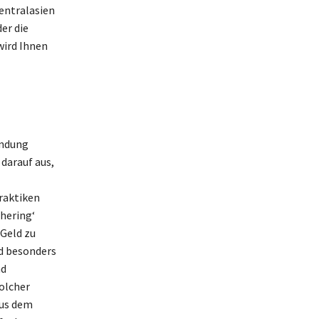
entralasien
er die
wird Ihnen
indung
 darauf aus,
raktiken
hering‘
Geld zu
nd besonders
nd
olcher
aus dem