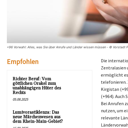
+96 Vorwahl: Alles, was Sie über Anrufe und Länder wissen müssen - © Vorstadt 
Empfohlen
Die internati
Zentralasien 
ermöglicht es
Richter Beruf: Vom
telefonieren.
göttlichen Orakel zum
unabhängigen Hüter des
Kirgistan (+99
Rechts
(+964). Auch 
05.08.2025
Bei Anrufen z
nutzen, um ei
Lumivorastiklenza: Das
neue Märchenwesen aus
relevante Länd
dem Rhein-Main-Gebiet?
Ländervorwahl