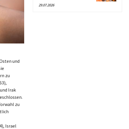
29.07.2026
 Osten und
ie
rn zu
63),
 und Irak
geschlossen.
Vorwahl zu
tlich
), Israel