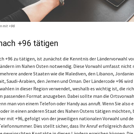
en mit +96
nach +96 tätigen
h +96 zu tätigen, ist zunächst die Kenntnis der Ländervorwahl v
ändern im Nahen Osten notwendig. Diese Vorwahl umfasst nicht 
mehrere andere Staaten wie die Malediven, den Libanon, Jordanien
ait, Saudi-Arabien, den Jemen und Oman. Der Ländercode +96 wird 
ahlen in dieser Region verwendet, weshalb es wichtig ist, die ric
 passenden Format anzugeben. Dabei sollte man die Ortsvorwahl
enn man von einem Telefon oder Handy aus anruft. Wenn Sie also e
oder in einen anderen Staat des Nahen Ostens tätigen möchten, 
r mit +96, gefolgt von der jeweiligen nationalen Vorwahl und de
elefonnummer. Dies stellt sicher, dass Ihr Anruf erfolgreich durc
die gewünschten Kontakte in diesen Ländern erreichen können. Die