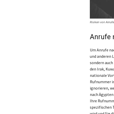
Risiken von Anruf
Anrufe 
Um Anrufe nac
und anderen L
sondern auch 
den Irak, Kuw
nationale Vorw
Rufnummer im
ignorieren, w
nach Ägypten 
Ihre Rufnumme
spezifischen T
wird und Sie 