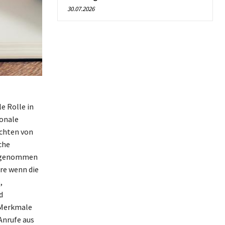
30.07.2026
e Rolle in
ionale
chten von
che
st genommen
re wenn die
,
d
n Merkmale
Anrufe aus