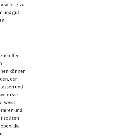
orsichtig zu
m und gut
en.
zutreffen.
n
schen können
den, der
 lassen und
 wenn sie
r weist
erieren und
r sollten
eben, die
nd