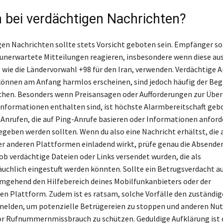
 bei verdächtigen Nachrichten?
gen Nachrichten sollte stets Vorsicht geboten sein. Empfänger so
 unerwartete Mitteilungen reagieren, insbesondere wenn diese au
ie die Ländervorwahl +98 für den Iran, verwenden. Verdächtige A
önnen am Anfang harmlos erscheinen, sind jedoch häufig der Beg
chen. Besonders wenn Preisansagen oder Aufforderungen zur Übe
Informationen enthalten sind, ist höchste Alarmbereitschaft gebo
i Anrufen, die auf Ping-Anrufe basieren oder Informationen anforde
egeben werden sollten. Wenn du also eine Nachricht erhältst, die 
r anderen Plattformen einladend wirkt, prüfe genau die Absend
 ob verdächtige Dateien oder Links versendet wurden, die als
uchlich eingestuft werden könnten. Sollte ein Betrugsverdacht
mgehend den Hilfebereich deines Mobilfunkanbieters oder der
n Plattform. Zudem ist es ratsam, solche Vorfälle den zuständi
elden, um potenzielle Betrügereien zu stoppen und anderen Nut
vor Rufnummernmissbrauch zu schützen. Geduldige Aufklärung ist 