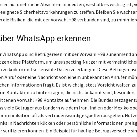
ten auf unehrliche Absichten hindeuten, weshalb es wichtig ist, v
eeignete Sicherheitsvorkehrungen zu treffen. Bleiben Sie wachsa
m die Risiken, die mit der Vorwahl +98 verbunden sind, zu minimier
über WhatsApp erkennen
r WhatsApp sind Betrügereien mit der Vorwahl +98 zunehmend an
tzen diese Plattform, um unsuspecting Nutzer mit vermeintliche
 zu ködern und so sensible Daten zu erlangen. Diese Betrugsma
nen Anruf oder eine Nachricht von einem unbekannten Anrufer mün
chen Informationen fragt. Es ist wichtig, stets Vorsicht walten zu
on Kontakten zu hinterfragen, die nicht bekannt sind, besonders
rittenen Vorwahl +98 Kontakte aufnehmen. Die Bundesnetzagentu
ass viele Betrüger aus Ländern wie dem Iran, Indien oder Mexiko op
 Kommunikation oft als vertrauenswürdige Quellen ausgeben. Nutze
inks in Nachrichten klicken oder persönliche Informationen preisg
er verifizieren können. Ein Beispiel für häufige Betrugsversuche si