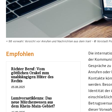
+ 98 vorwahl: Vorsicht vor Anrufen und Nachrichten aus dem Iran! - © Vorstadt P
Empfohlen
Die internatio
der Kommunika
Gespräche zu
Richter Beruf: Vom
Anrufen oder 
göttlichen Orakel zum
unabhängigen Hüter des
Kontakte könn
Rechts
werden. Beson
05.08.2025
Identität der 
einschließlic
Lumivorastiklenza: Das
neue Märchenwesen aus
Betrugsversuc
dem Rhein-Main-Gebiet?
dieser Vorwah