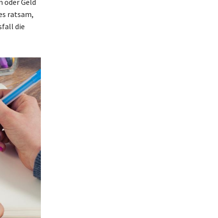
n oder Geld
 es ratsam,
fall die