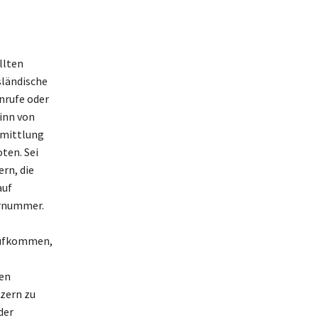
llten
sländische
nrufe oder
inn von
rmittlung
ten. Sei
rn, die
auf
ernummer.
 aufkommen,
gen
zern zu
der