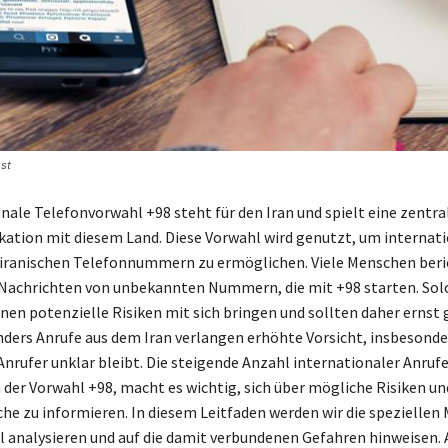
ost
nale Telefonvorwahl +98 steht für den Iran und spielt eine zentral
tion mit diesem Land. Diese Vorwahl wird genutzt, um internat
 iranischen Telefonnummern zu ermöglichen. Viele Menschen beri
Nachrichten von unbekannten Nummern, die mit +98 starten. Sol
en potenzielle Risiken mit sich bringen und sollten daher ern
ders Anrufe aus dem Iran verlangen erhöhte Vorsicht, insbesonde
Anrufer unklar bleibt. Die steigende Anzahl internationaler Anrufe
h der Vorwahl +98, macht es wichtig, sich über mögliche Risiken un
he zu informieren. In diesem Leitfaden werden wir die spezielle
l analysieren und auf die damit verbundenen Gefahren hinweisen. 