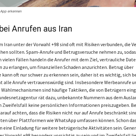
sApp erkennen
bei Anrufen aus Iran
m Iran unter der Vorwahl +98 sind oft mit Risiken verbunden, die V
en sollten. Spam-Anrufe und Betrugsversuche nehmen zu, sodass
n vielen Fällen handeln die Anrufer mit dem Ziel, vertrauliche Dat
n zu erlangen, um finanziellen Schaden anzurichten. Betrug über
kann oft nur schwer zu erkennen sein, daher ist es wichtig, sich 
cht alle Anrufe vertrauenswürdig sind. Insbesondere Werbeanrufe u
 Wählmechanismen sind häufige Taktiken, die von Betrügern ein
Bundesnetzagentur rät dazu, unbekannte Nummern aus dem Ausla
 Zweifelsfall keine persönlichen Informationen preiszugeben. Be
arauf achten, dass die Risiken nicht nur auf Anrufe beschränkt sin
hten über Plattformen wie WhatsApp umfassen können. Schon d
 eine Einladung für weitere betrügerische Aktivitäten sein. Generel
r Vorwahl +98 besonders vorsichtig zu sein und im Zweifelsfall li