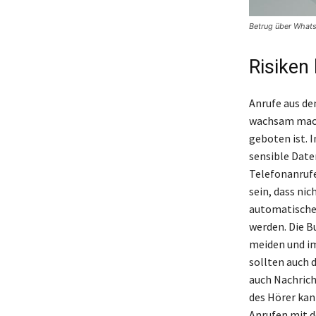
Betrug über What
Risiken 
Anrufe aus de
wachsam mach
geboten ist. I
sensible Date
Telefonanrufe 
sein, dass ni
automatische
werden. Die 
meiden und im
sollten auch d
auch Nachric
des Hörer kann
Anrufen mit de