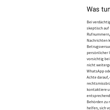
Was tun
Bei verdächti
skeptisch auf
Rufnummern, w
Nachrichten k
Betrugsversu
persönlicher 
vorsichtig be
nicht weiterg
WhatsApp ode
Achte darauf,
rechtsmissbrä
kontaktiere u
entsprechende
Behörden zu m
helfen, sich 