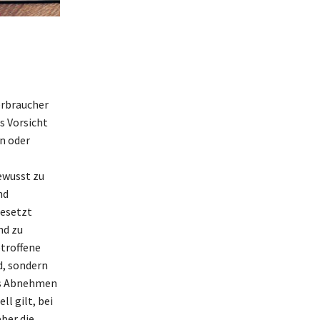
erbraucher
 Vorsicht
en oder
bewusst zu
nd
gesetzt
nd zu
troffene
d, sondern
as Abnehmen
l gilt, bei
eber die