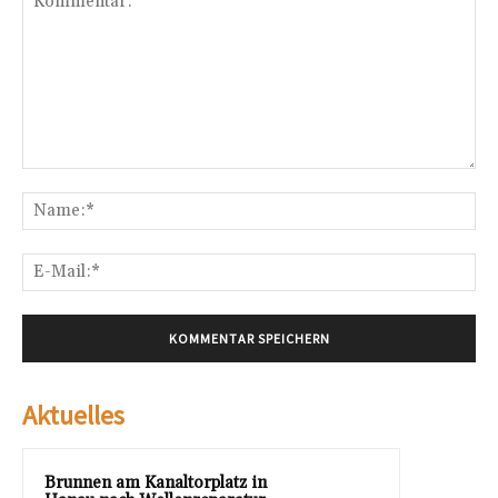
Kommentar:
Na
E-
Mai
Aktuelles
Brunnen am Kanaltorplatz in