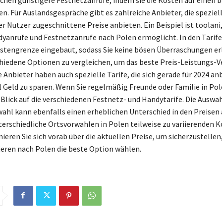
n. Für Auslandsgespräche gibt es zahlreiche Anbieter, die speziell
r Nutzer zugeschnittene Preise anbieten. Ein Beispiel ist toolani,
yanrufe und Festnetzanrufe nach Polen ermöglicht. In den Tarifen
stengrenze eingebaut, sodass Sie keine bösen Überraschungen erl
chiedene Optionen zu vergleichen, um das beste Preis-Leistungs-V
e Anbieter haben auch spezielle Tarife, die sich gerade für 2024 a
l Geld zu sparen. Wenn Sie regelmäßig Freunde oder Familie in Pol
 Blick auf die verschiedenen Festnetz- und Handytarife. Die Auswah
wahl kann ebenfalls einen erheblichen Unterschied in den Preise
erschiedliche Ortsvorwahlen in Polen teilweise zu variierenden 
ieren Sie sich vorab über die aktuellen Preise, um sicherzustellen,
eren nach Polen die beste Option wählen.