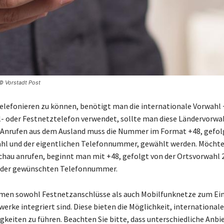
 © Vorstadt Post
elefonieren zu können, benötigt man die internationale Vorwahl +
- oder Festnetztelefon verwendet, sollte man diese Ländervorwa
 Anrufen aus dem Ausland muss die Nummer im Format +48, gefol
ahl und der eigentlichen Telefonnummer, gewählt werden. Möch
chau anrufen, beginnt man mit +48, gefolgt von der Ortsvorwahl 
 der gewünschten Telefonnummer.
en sowohl Festnetzanschlüsse als auch Mobilfunknetze zum Eins
erke integriert sind. Diese bieten die Möglichkeit, international
gkeiten zu führen. Beachten Sie bitte, dass unterschiedliche Anbi