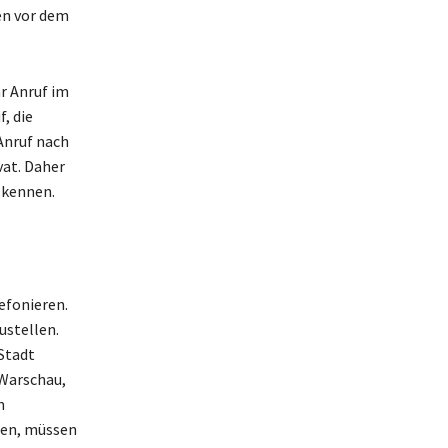
en vor dem
r Anruf im
, die
Anruf nach
vat. Daher
 kennen.
efonieren.
ustellen.
Stadt
 Warschau,
n
nen, müssen