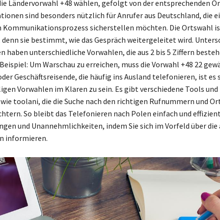
die Ländervorwahl +48 wählen, gefolgt von der entsprechenden O
tionen sind besonders nützlich für Anrufer aus Deutschland, die e
 Kommunikationsprozess sicherstellen möchten. Die Ortswahl is
 denn sie bestimmt, wie das Gespräch weitergeleitet wird. Unters
en haben unterschiedliche Vorwahlen, die aus 2 bis 5 Ziffern beste
 Beispiel: Um Warschau zu erreichen, muss die Vorwahl +48 22 gew
der Geschäftsreisende, die häufig ins Ausland telefonieren, ist es s
iligen Vorwahlen im Klaren zu sein. Es gibt verschiedene Tools und
wie toolani, die die Suche nach den richtigen Rufnummern und O
chtern. So bleibt das Telefonieren nach Polen einfach und effizien
ngen und Unannehmlichkeiten, indem Sie sich im Vorfeld über die
n informieren.