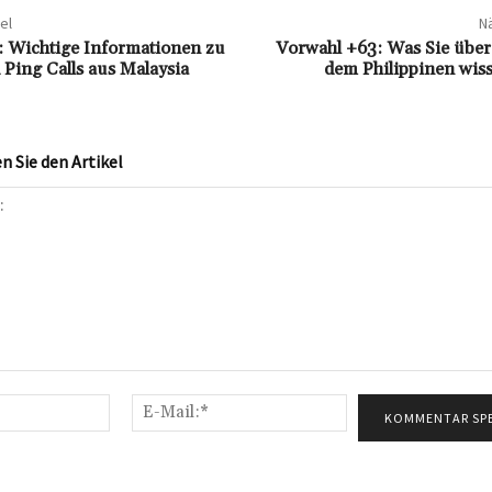
el
Nä
 Wichtige Informationen zu
Vorwahl +63: Was Sie über
Ping Calls aus Malaysia
dem Philippinen wis
 Sie den Artikel
Name:*
E-
Mail:*