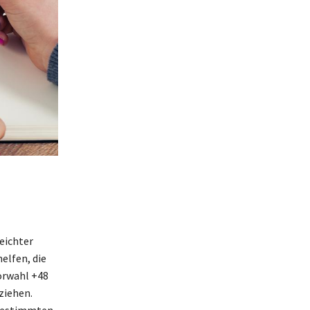
eichter
elfen, die
orwahl +48
ziehen.
 bestimmten