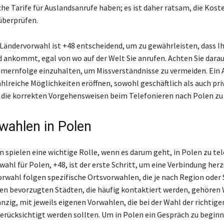
che Tarife für Auslandsanrufe haben; es ist daher ratsam, die Kost
überprüfen.
 Ländervorwahl ist +48 entscheidend, um zu gewährleisten, dass Ih
d ankommt, egal von wo auf der Welt Sie anrufen. Achten Sie darauf
ernfolge einzuhalten, um Missverständnisse zu vermeiden. Ein 
hlreiche Möglichkeiten eröffnen, sowohl geschäftlich als auch pri
g, die korrekten Vorgehensweisen beim Telefonieren nach Polen zu
wahlen in Polen
 spielen eine wichtige Rolle, wenn es darum geht, in Polen zu tel
ahl für Polen, +48, ist der erste Schritt, um eine Verbindung herz
orwahl folgen spezifische Ortsvorwahlen, die je nach Region oder 
 den bevorzugten Städten, die häufig kontaktiert werden, gehören
nzig, mit jeweils eigenen Vorwahlen, die bei der Wahl der richtige
ücksichtigt werden sollten. Um in Polen ein Gespräch zu begin