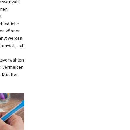
rtsvorwahl.
inen
t
chiedliche
hen können.
ählt werden.
innvoll, sich
rtsvorwahlen
t. Vermeiden
 aktuellen