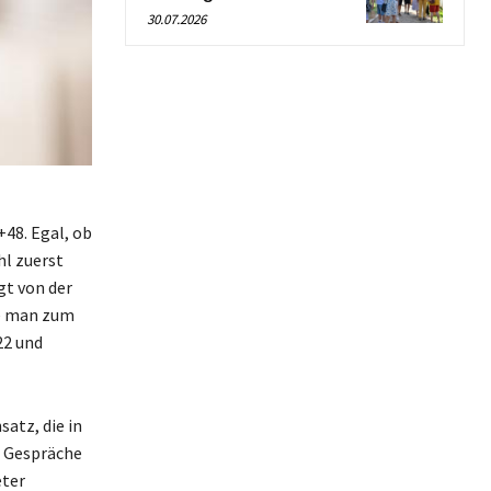
30.07.2026
48. Egal, ob
hl zuerst
gt von der
te man zum
22 und
atz, die in
e Gespräche
eter