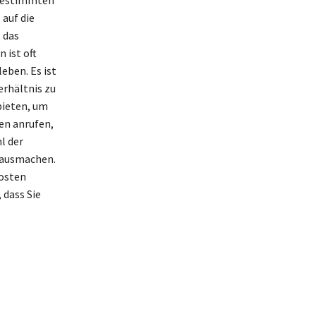
 auf die
 das
 ist oft
eben. Es ist
erhältnis zu
nbieten, um
en anrufen,
l der
n ausmachen.
Kosten
 dass Sie