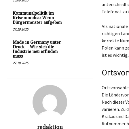
16.09.2025
unterschiedli
Telefonat zu 
Kommunalpolitik im
Krisenmodus: Wenn
Bürgermeister aufgeben
Als nationale
27.10.2025
richtigen Lan
korrekte Numm
Made in Germany unter
Druck – Wie sich die
Polen kann za
Industrie neu erfinden
ist es wichti
muss
27.10.2025
Ortsvor
Ortsvorwahlen
Die Ländervorw
Nach dieser V
variieren. Zu
Krakau und Da
Rufnummer ber
redaktion