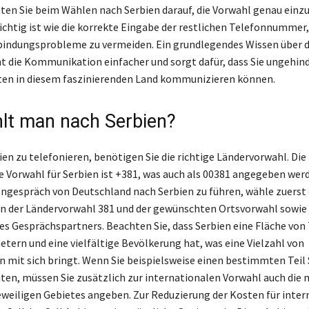
hten Sie beim Wählen nach Serbien darauf, die Vorwahl genau einz
ichtig ist wie die korrekte Eingabe der restlichen Telefonnummer
indungsprobleme zu vermeiden. Ein grundlegendes Wissen über d
 die Kommunikation einfacher und sorgt dafür, dass Sie ungehin
ten in diesem faszinierenden Land kommunizieren können.
lt man nach Serbien?
en zu telefonieren, benötigen Sie die richtige Ländervorwahl. Die
e Vorwahl für Serbien ist +381, was auch als 00381 angegeben wer
ngespräch von Deutschland nach Serbien zu führen, wähle zuerst d
on der Ländervorwahl 381 und der gewünschten Ortsvorwahl sowie
 Gesprächspartners. Beachten Sie, dass Serbien eine Fläche von 
tern und eine vielfältige Bevölkerung hat, was eine Vielzahl von
 mit sich bringt. Wenn Sie beispielsweise einen bestimmten Teil
en, müssen Sie zusätzlich zur internationalen Vorwahl auch die 
eweiligen Gebietes angeben. Zur Reduzierung der Kosten für inter