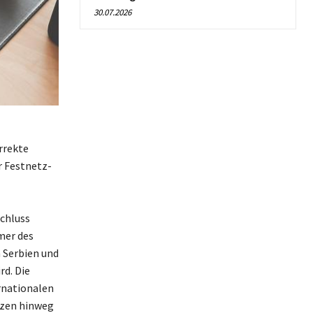
30.07.2026
rrekte
r Festnetz-
chluss
mer des
n Serbien und
rd. Die
ernationalen
nzen hinweg