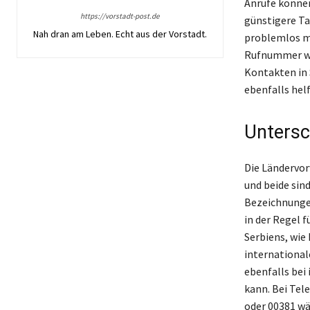
Anrufe können
https://vorstadt-post.de
günstigere Ta
Nah dran am Leben. Echt aus der Vorstadt.
problemlos m
Rufnummer wir
Kontakten in 
ebenfalls hel
Untersc
Die Ländervor
und beide sin
Bezeichnungen
in der Regel 
Serbiens, wie 
international
ebenfalls bei
kann. Bei Tel
oder 00381 w