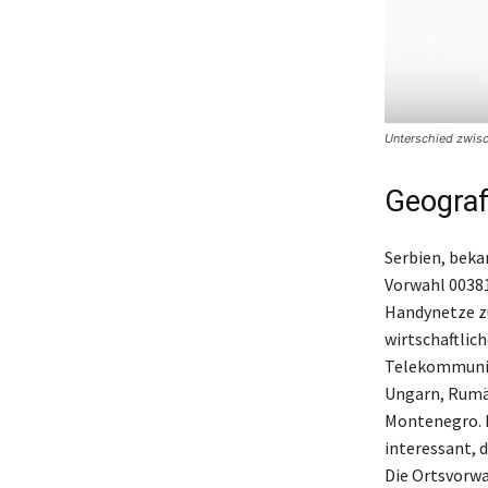
Unterschied zwis
Geograf
Serbien, bekan
Vorwahl 00381
Handynetze zu
wirtschaftlic
Telekommunika
Ungarn, Rumä
Montenegro. D
interessant, 
Die Ortsvorwa