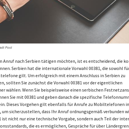
adt Post
n Anruf nach Serbien tätigen möchten, ist es entscheidend, die ko
nnen. Serbien hat die internationale Vorwahl 00381, die sowohl fü
ltelefone gilt. Um erfolgreich mit einem Anschluss in Serbien zu
, sollten Sie zunächst die Vorwahl 00381 vor der eigentlichen
 wählen. Wenn Sie beispielsweise einen serbischen Festnetzans
nnen Sie mit 00381 und geben danach die spezifische Telefonnum
in. Dieses Vorgehen gilt ebenfalls für Anrufe zu Mobiltelefonen i
, um sicherzustellen, dass Ihr Anruf ordnungsgemäß verbunden wi
 ist nicht nur eine technische Vorgabe, sondern auch Teil der int
nsstandards, die es ermöglichen, Gespräche für über Ländergre