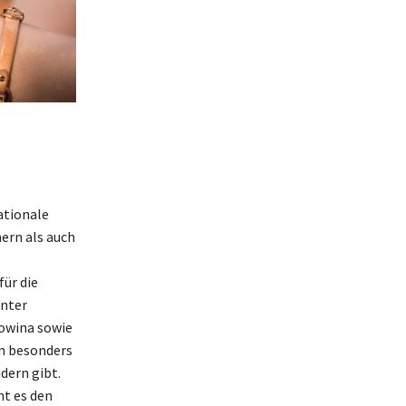
ationale
ern als auch
ür die
unter
owina sowie
en besonders
dern gibt.
ht es den