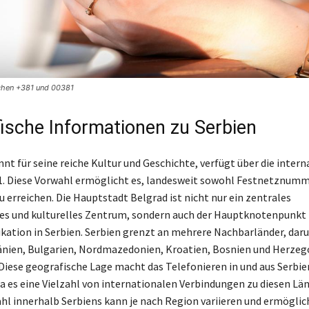
chen +381 und 00381
ische Informationen zu Serbien
nt für seine reiche Kultur und Geschichte, verfügt über die intern
. Diese Vorwahl ermöglicht es, landesweit sowohl Festnetznumm
 erreichen. Die Hauptstadt Belgrad ist nicht nur ein zentrales
hes und kulturelles Zentrum, sondern auch der Hauptknotenpunkt f
tion in Serbien. Serbien grenzt an mehrere Nachbarländer, dar
nien, Bulgarien, Nordmazedonien, Kroatien, Bosnien und Herzeg
iese geografische Lage macht das Telefonieren in und aus Serbi
da es eine Vielzahl von internationalen Verbindungen zu diesen Län
hl innerhalb Serbiens kann je nach Region variieren und ermöglic