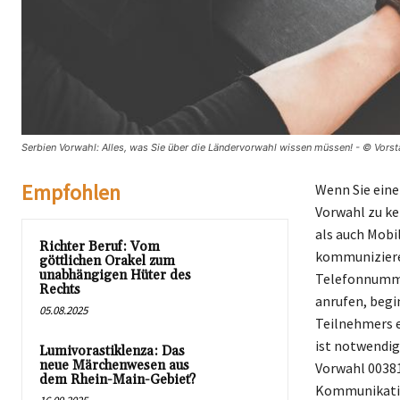
Serbien Vorwahl: Alles, was Sie über die Ländervorwahl wissen müssen! - © Vorst
Empfohlen
Wenn Sie eine
Vorwahl zu ke
als auch Mobi
Richter Beruf: Vom
kommunizieren
göttlichen Orakel zum
unabhängigen Hüter des
Telefonnummer
Rechts
anrufen, begi
05.08.2025
Teilnehmers e
ist notwendig
Lumivorastiklenza: Das
neue Märchenwesen aus
Vorwahl 00381
dem Rhein-Main-Gebiet?
Kommunikatio