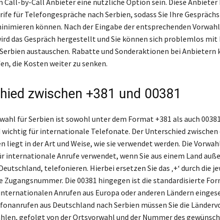
 Call-by-Call Anbieter eine nützliche Option sein. Diese Anbieter 
rife für Telefongespräche nach Serbien, sodass Sie Ihre Gespräch
inimieren können. Nach der Eingabe der entsprechenden Vorwahl
d das Gespräch hergestellt und Sie können sich problemlos mit 
Serbien austauschen. Rabatte und Sonderaktionen bei Anbietern
fen, die Kosten weiter zu senken.
hied zwischen +381 und 00381
wahl für Serbien ist sowohl unter dem Format +381 als auch 0038
d wichtig für internationale Telefonate. Der Unterschied zwischen
 liegt in der Art und Weise, wie sie verwendet werden. Die Vorwah
für internationale Anrufe verwendet, wenn Sie aus einem Land auß
Deutschland, telefonieren. Hierbei ersetzen Sie das ‚+‘ durch die je
e Zugangsnummer. Die 00381 hingegen ist die standardisierte For
 internationalen Anrufen aus Europa oder anderen Ländern einges
efonanrufen aus Deutschland nach Serbien müssen Sie die Länder
ählen, gefolgt von der Ortsvorwahl und der Nummer des gewünsc