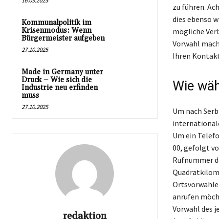
16.09.2025
zu führen. Ac
dies ebenso w
Kommunalpolitik im
Krisenmodus: Wenn
mögliche Verb
Bürgermeister aufgeben
Vorwahl macht
27.10.2025
Ihren Kontak
Made in Germany unter
Druck – Wie sich die
Wie wäh
Industrie neu erfinden
muss
27.10.2025
Um nach Serbi
international
Um ein Telefo
00, gefolgt v
Rufnummer des
Quadratkilome
Ortsvorwahlen
anrufen möcht
Vorwahl des j
redaktion