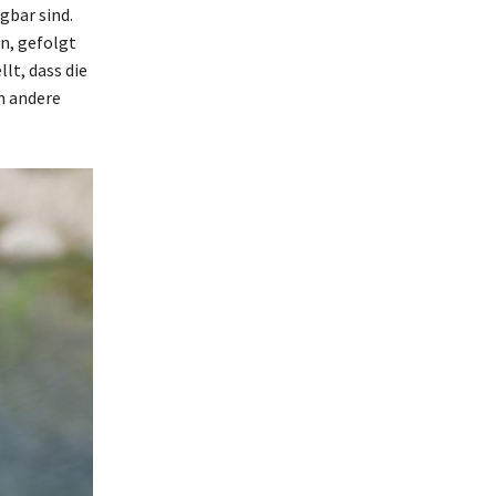
gbar sind.
n, gefolgt
t, dass die
n andere