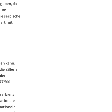
ugeben, da
, um
ie serbische
dert mit
den kann.
ie Ziffern
 der
77.500
 Serbiens
nationale
nationale