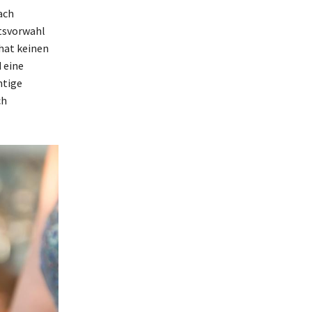
ach
rtsvorwahl
 hat keinen
d eine
htige
ch