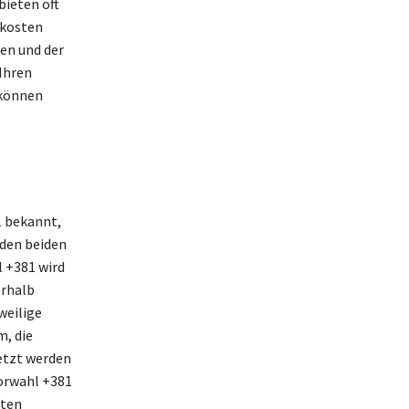
bieten oft
skosten
en und der
Ihren
 können
1 bekannt,
 den beiden
l +381 wird
erhalb
weilige
m, die
etzt werden
vorwahl +381
hten