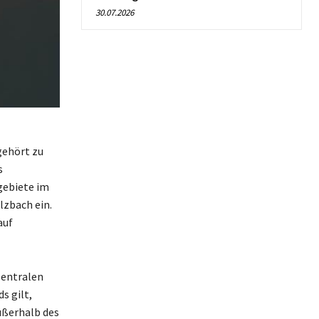
30.07.2026
gehört zu
s
gebiete im
lzbach ein.
auf
zentralen
s gilt,
ußerhalb des