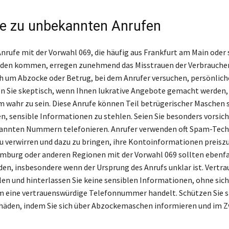
e zu unbekannten Anrufen
rufe mit der Vorwahl 069, die häufig aus Frankfurt am Main oder 
den kommen, erregen zunehmend das Misstrauen der Verbraucher.
ch um Abzocke oder Betrug, bei dem Anrufer versuchen, persönlich
en Sie skeptisch, wenn Ihnen lukrative Angebote gemacht werden, 
m wahr zu sein. Diese Anrufe können Teil betrügerischer Maschen s
en, sensible Informationen zu stehlen. Seien Sie besonders vorsic
kannten Nummern telefonieren. Anrufer verwenden oft Spam-Tech
u verwirren und dazu zu bringen, ihre Kontoinformationen preisz
mburg oder anderen Regionen mit der Vorwahl 069 sollten ebenfa
den, insbesondere wenn der Ursprung des Anrufs unklar ist. Vertra
len und hinterlassen Sie keine sensiblen Informationen, ohne sich
um eine vertrauenswürdige Telefonnummer handelt. Schützen Sie s
äden, indem Sie sich über Abzockemaschen informieren und im Zw