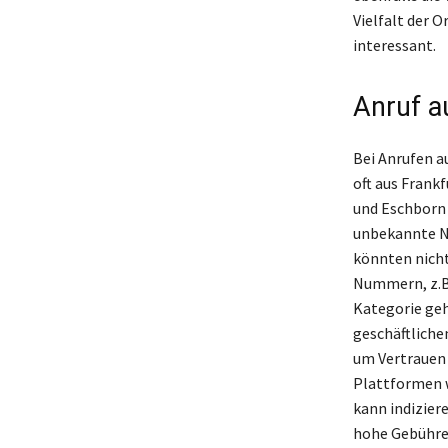
Vielfalt der 
interessant.
Anruf a
Bei Anrufen a
oft aus Frank
und Eschborn 
unbekannte N
könnten nich
Nummern, z.B.
Kategorie geh
geschäftlichen
um Vertrauen 
Plattformen w
kann indizier
hohe Gebühren