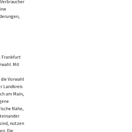
 Verbraucher
eine
rderungen,
 Frankfurt
rwahl. Mit
 die Vorwahl
er Landkreis
ach am Main,
igene
fische Nähe,
iteinander
sind, nutzen
en. Die