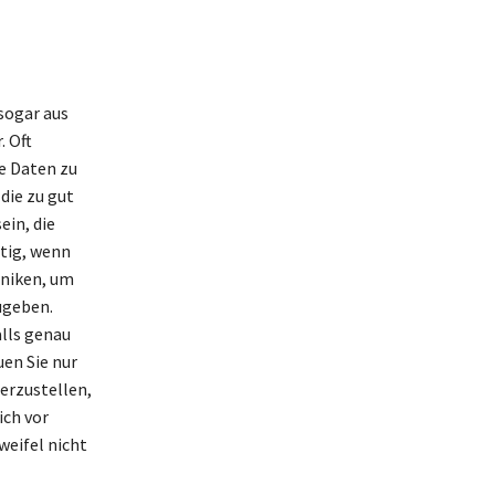
sogar aus
 Oft
e Daten zu
die zu gut
ein, die
htig, wenn
niken, um
ugeben.
lls genau
uen Sie nur
erzustellen,
ich vor
eifel nicht