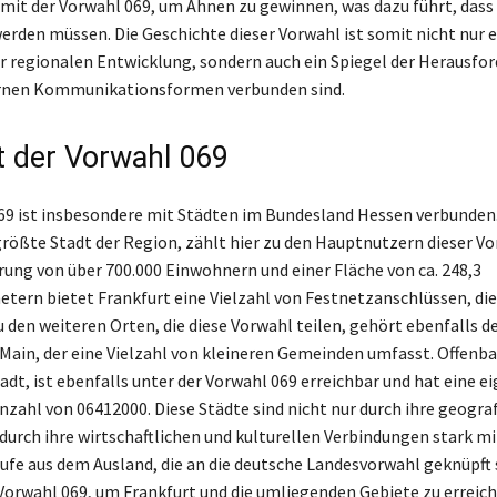
t der Vorwahl 069, um Ahnen zu gewinnen, was dazu führt, dass
werden müssen. Die Geschichte dieser Vorwahl ist somit nicht nur 
r regionalen Entwicklung, sondern auch ein Spiegel der Herausfo
rnen Kommunikationsformen verbunden sind.
t der Vorwahl 069
69 ist insbesondere mit Städten im Bundesland Hessen verbunden.
größte Stadt der Region, zählt hier zu den Hauptnutzern dieser Vo
rung von über 700.000 Einwohnern und einer Fläche von ca. 248,3
tern bietet Frankfurt eine Vielzahl von Festnetzanschlüssen, die
u den weiteren Orten, die diese Vorwahl teilen, gehört ebenfalls d
Main, der eine Vielzahl von kleineren Gemeinden umfasst. Offenb
adt, ist ebenfalls unter der Vorwahl 069 erreichbar und hat eine e
ahl von 06412000. Diese Städte sind nicht nur durch ihre geogra
durch ihre wirtschaftlichen und kulturellen Verbindungen stark m
rufe aus dem Ausland, die an die deutsche Landesvorwahl geknüpft 
 Vorwahl 069, um Frankfurt und die umliegenden Gebiete zu erreich