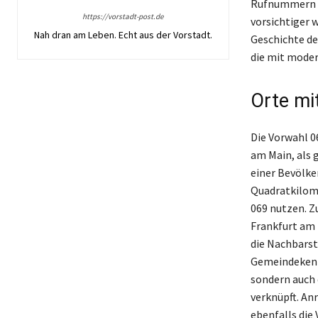
Rufnummern mi
https://vorstadt-post.de
vorsichtiger 
Nah dran am Leben. Echt aus der Vorstadt.
Geschichte de
die mit mode
Orte mi
Die Vorwahl 0
am Main, als 
einer Bevölke
Quadratkilome
069 nutzen. Z
Frankfurt am 
die Nachbarst
Gemeindekennz
sondern auch 
verknüpft. An
ebenfalls die