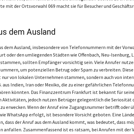
Orte mit der Ortsvorwahl 069 macht sie für Besucher und Geschäfts
us dem Ausland
us dem Ausland, insbesondere von Telefonnummern mit der Vorwah
furt oder den umliegenden Städten wie Offenbach, Neu-Isenburg, 
stammen, sollten Empfänger vorsichtig sein. Viele Anrufer nutze
ummern, um potenziellen Betrug oder Spam zu verbreiten. Diese
t nur von lokalen Unternehmen stammen, sondern auch von inter
 aus Indien, Iran oder Mexiko, die zu einer gefährlichen Telefon
ören könnten. Das Finanzzentrum Frankfurt ist bekannt für sein
 Aktivitäten, jedoch nutzen Betrüger gelegentlich die Seriosität d
zu erwecken. Wenn der Anruf eine Zugangsnummer betrifft oder ü
ie WhatsApp erfolgt, ist besondere Vorsicht geboten. Eine Länd
en, dass der Anruf aus dem Ausland kommt, was bedeutet, dass mö
 anfallen. Zusammenfassend ist es ratsam, bei Anrufen mit der 