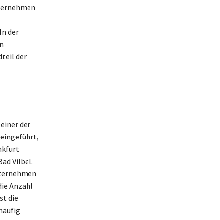
nternehmen
In der
an
teil der
einer der
eingeführt,
nkfurt
ad Vilbel.
Unternehmen
die Anzahl
st die
häufig