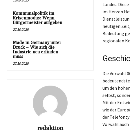
16.09.2025
Landes. Diese
im Herzen Hes
Kommunalpolitik im
Krisenmodus: Wenn
Dienstleistun
Bürgermeister aufgeben
heutigen Zei
27.10.2025
Bedeutung gew
regionalen K
Made in Germany unter
Druck – Wie sich die
Industrie neu erfinden
muss
Geschic
27.10.2025
Die Vorwahl 0
bedeutendsten
um den hohen 
selbst, sonde
Mit der Entw
wie der Europ
der Telefontyp
Vorwahl auch 
redaktion