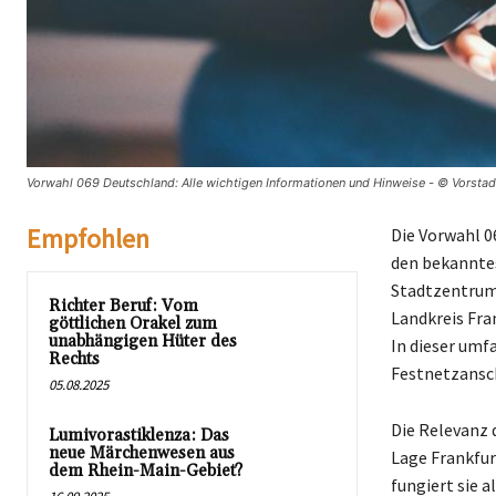
Vorwahl 069 Deutschland: Alle wichtigen Informationen und Hinweise - © Vorstad
Empfohlen
Die Vorwahl 0
den bekanntes
Stadtzentrum 
Richter Beruf: Vom
Landkreis Fra
göttlichen Orakel zum
unabhängigen Hüter des
In dieser umf
Rechts
Festnetzansch
05.08.2025
Die Relevanz 
Lumivorastiklenza: Das
neue Märchenwesen aus
Lage Frankfur
dem Rhein-Main-Gebiet?
fungiert sie 