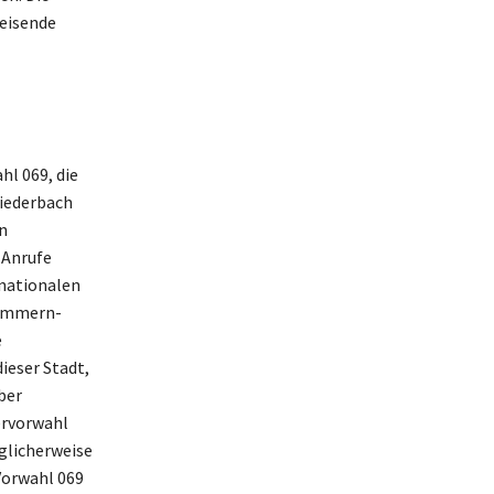
reisende
l 069, die
Liederbach
n
 Anrufe
nationalen
nummern-
e
ieser Stadt,
ber
ervorwahl
glicherweise
Vorwahl 069