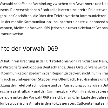
 Vorwahl schafft eine Verbindung zwischen den Bewohnern und U
sens. Die verschiedenen Stadtteile bieten eine breite Palette von
gen und Geschäften, die über den Telefonverkehr kommunizieren. 
t, in der mobile Kommunikation und Internetdienste zunehmend 
innen, bleibt die Vorwahl 069 jedoch ein unverzichtbarer Bestand
ommunikation.
hte der Vorwahl 069
69 hat ihren Ursprung in der Ortstelefonie von Frankfurt am Main, 
 Wirtschaftsmetropolen Deutschlands. Diese Ortsvorwahl wurde 
Kommunikationsbedarf in der Region zu decken, nicht nur in Fra
rn auch in umliegenden Städten wie Offenbach, Neu-Isenburg und B
icklung der Telefontechnologie und der Ansiedlung von großen 
äischen Zentralbank und der Commerzbank AG in Frankfurt stieg 
en, die unter der Vorwahl 069 erreichbar sind. Im Laufe der Jahre i
für betrügerische Anrufe in den Fokus geraten. Callcenter nutzen 