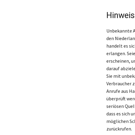
Hinweis
Unbekannte An
den Niederlan
handelt es si
erlangen. Sei
erscheinen, u
darauf abziel
Sie mit unbe
Verbraucher z
Anrufe aus Ha
überprüft wer
seriösen Quel
dass es sich 
möglichen Sch
zurückrufen.