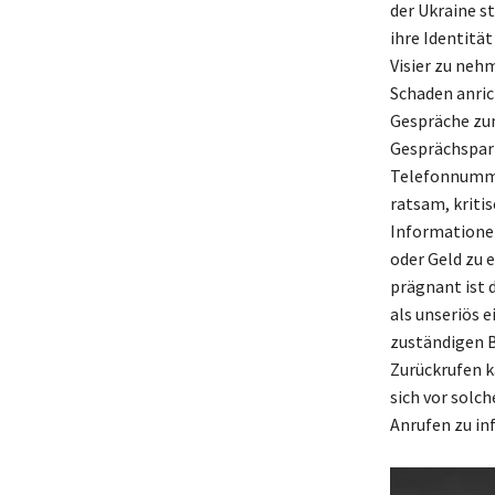
der Ukraine s
ihre Identitä
Visier zu neh
Schaden anric
Gespräche zun
Gesprächspart
Telefonnummer
ratsam, kriti
Informationen
oder Geld zu 
prägnant ist 
als unseriös ei
zuständigen 
Zurückrufen k
sich vor solc
Anrufen zu in