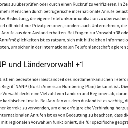
aus zu überprüfen oder durch einen Rückruf zu verifizieren. In Zei
ehr Menschen durch betrügerische internationale Anrufe beläst
oßer Bedeutung, die eigene Telefonkommunikation zu überwachen.
etrifft nicht nur Privatpersonen, sondern auch Unternehmen, di
Anrufe aus dem Ausland erhalten. Bei Fragen zur Vorwahl +38 od
nrufmöglichkeiten ist es ratsam, sich mit hilfreichen Informati
sten, um sicher in der internationalen Telefonlandschaft agieren 
P und Ländervorwahl +1
1 ist ein bedeutender Bestandteil des nordamerikanischen Telef
 Begriff NANP (North American Numbering Plan) bekannt ist. Die
e Vorwahl deckt eine Vielzahl von Ländern und Regionen ab, darunt
 karibischen Inseln. Bei Anrufen aus dem Ausland ist es wichtig, d
 korrekt zu verwenden, um eine erfolgreiche Verbindung herzus
nternationalen Anrufen ist es von Bedeutung zu beachten, dass di
 mit regionalen Vorwahlen funktioniert, die für spezifische geogr