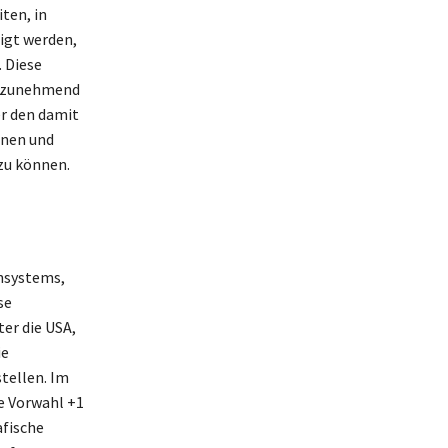
ten, in
igt werden,
 Diese
e zunehmend
er den damit
onen und
zu können.
onsystems,
se
er die USA,
ie
tellen. Im
e Vorwahl +1
afische