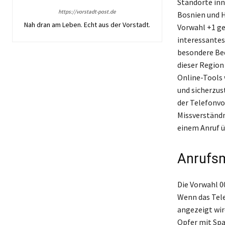
Standorte inn
https://vorstadt-post.de
Bosnien und H
Nah dran am Leben. Echt aus der Vorstadt.
Vorwahl +1 ge
interessantes
besondere Bed
dieser Region
Online-Tools 
und sicherzust
der Telefonvo
Missverständn
einem Anruf ü
Anrufsm
Die Vorwahl 0
Wenn das Tel
angezeigt wir
Opfer mit Spa