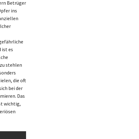
ern Betrüger
pfer ins
anziellen
lcher
gefährliche
ist es
lche
 zu stehlen
sonders
len, die oft
sich bei der
mieren. Das
t wichtig,
seriösen