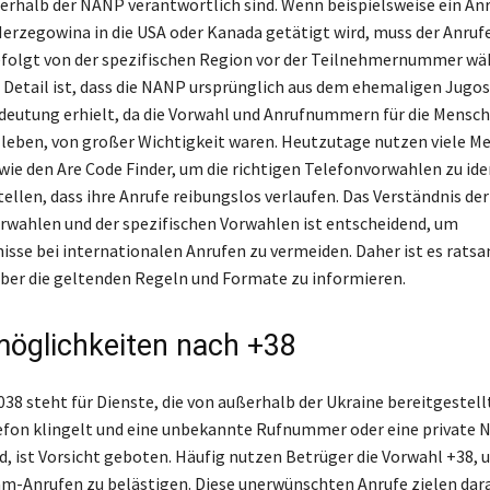
erhalb der NANP verantwortlich sind. Wenn beispielsweise ein Anr
erzegowina in die USA oder Kanada getätigt wird, muss der Anrufe
folgt von der spezifischen Region vor der Teilnehmernummer wäh
 Detail ist, dass die NANP ursprünglich aus dem ehemaligen Jugos
eutung erhielt, da die Vorwahl und Anrufnummern für die Mensche
 leben, von großer Wichtigkeit waren. Heutzutage nutzen viele M
wie den Are Code Finder, um die richtigen Telefonvorwahlen zu ide
ellen, dass ihre Anrufe reibungslos verlaufen. Das Verständnis der
rwahlen und der spezifischen Vorwahlen ist entscheidend, um
isse bei internationalen Anrufen zu vermeiden. Daher ist es ratsam
ber die geltenden Regeln und Formate zu informieren.
öglichkeiten nach +38
038 steht für Dienste, die von außerhalb der Ukraine bereitgestell
efon klingelt und eine unbekannte Rufnummer oder eine private
d, ist Vorsicht geboten. Häufig nutzen Betrüger die Vorwahl +38, 
m-Anrufen zu belästigen. Diese unerwünschten Anrufe zielen dara