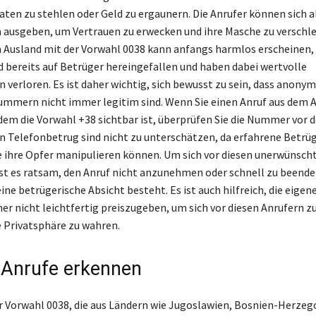
aten zu stehlen oder Geld zu ergaunern. Die Anrufer können sich al
usgeben, um Vertrauen zu erwecken und ihre Masche zu verschlei
 Ausland mit der Vorwahl 0038 kann anfangs harmlos erscheinen, 
 bereits auf Betrüger hereingefallen und haben dabei wertvolle
 verloren. Es ist daher wichtig, sich bewusst zu sein, dass anony
mmern nicht immer legitim sind. Wenn Sie einen Anruf aus dem 
 dem die Vorwahl +38 sichtbar ist, überprüfen Sie die Nummer vor 
on Telefonbetrug sind nicht zu unterschätzen, da erfahrene Betrü
ie ihre Opfer manipulieren können. Um sich vor diesen unerwünsch
ist es ratsam, den Anruf nicht anzunehmen oder schnell zu beende
ine betrügerische Absicht besteht. Es ist auch hilfreich, die eigen
 nicht leichtfertig preiszugeben, um sich vor diesen Anrufern z
e Privatsphäre zu wahren.
 Anrufe erkennen
r Vorwahl 0038, die aus Ländern wie Jugoslawien, Bosnien-Herzeg