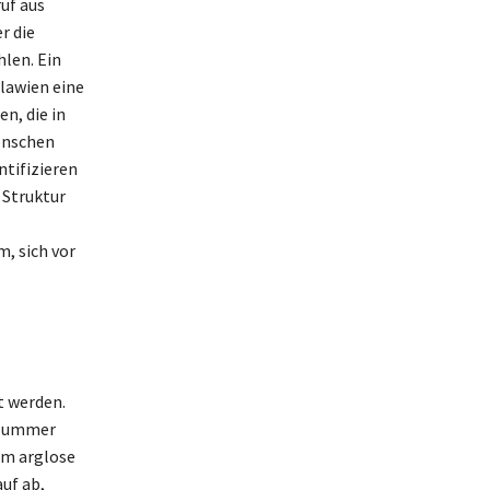
uf aus
r die
len. Ein
lawien eine
n, die in
enschen
ntifizieren
 Struktur
, sich vor
t werden.
 Nummer
um arglose
uf ab,