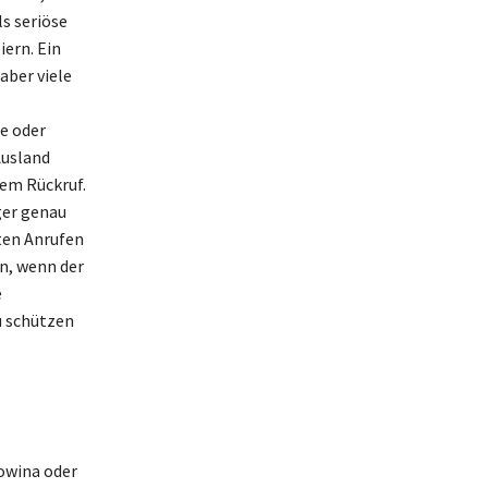
s seriöse
ern. Ein
aber viele
me oder
Ausland
dem Rückruf.
ger genau
ten Anrufen
n, wenn der
e
u schützen
owina oder