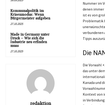
16.09.2025
Nummer im Vor
denen immer m
Kommunalpolitik im
Krisenmodus: Wenn
ist es von gr
Bürgermeister aufgeben
Problematik b
27.10.2025
unerwünschte 
verbundenen A
Made in Germany unter
Druck – Wie sich die
Tipps auszurü
Industrie neu erfinden
muss
27.10.2025
Die NAN
Die Vorwahl +
das unter dem
international
Kanada und die
Vorwahlnummer
Kontext von i
in Verbindung
redaktion