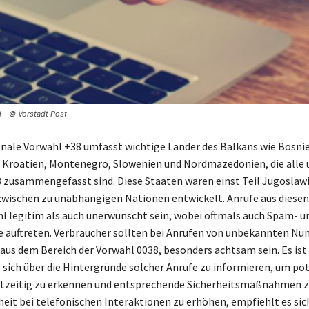
 - © Vorstadt Post
onale Vorwahl +38 umfasst wichtige Länder des Balkans wie Bosni
Kroatien, Montenegro, Slowenien und Nordmazedonien, die alle 
zusammengefasst sind. Diese Staaten waren einst Teil Jugoslaw
zwischen zu unabhängigen Nationen entwickelt. Anrufe aus diese
 legitim als auch unerwünscht sein, wobei oftmals auch Spam- u
 auftreten. Verbraucher sollten bei Anrufen von unbekannten N
aus dem Bereich der Vorwahl 0038, besonders achtsam sein. Es ist
 sich über die Hintergründe solcher Anrufe zu informieren, um pot
tzeitig zu erkennen und entsprechende Sicherheitsmaßnahmen zu
heit bei telefonischen Interaktionen zu erhöhen, empfiehlt es sich