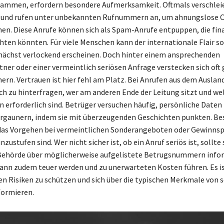
tammen, erfordern besondere Aufmerksamkeit. Oftmals verschlei
t und rufen unter unbekannten Rufnummern an, um ahnungslose O
men. Diese Anrufe können sich als Spam-Anrufe entpuppen, die fin
hten könnten. Für viele Menschen kann der internationale Flair so
ächst verlockend erscheinen. Doch hinter einem ansprechenden
ner oder einer vermeintlich seriösen Anfrage verstecken sich oft 
n. Vertrauen ist hier fehl am Platz. Bei Anrufen aus dem Ausland 
sch zu hinterfragen, wer am anderen Ende der Leitung sitzt und we
 erforderlich sind. Betrüger versuchen häufig, persönliche Daten
ergaunern, indem sie mit überzeugenden Geschichten punkten. Be
das Vorgehen bei vermeintlichen Sonderangeboten oder Gewinnspie
nzustufen sind. Wer nicht sicher ist, ob ein Anruf seriös ist, sollte 
Behörde über möglicherweise aufgelistete Betrugsnummern infor
ann zudem teuer werden und zu unerwarteten Kosten führen. Es is
hen Risiken zu schützen und sich über die typischen Merkmale von 
formieren.