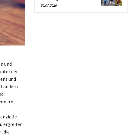
30.07.2026
en und
unter der
iens und
n Ländern
nd
ummern,
enzielle
 ergreifen.
, die