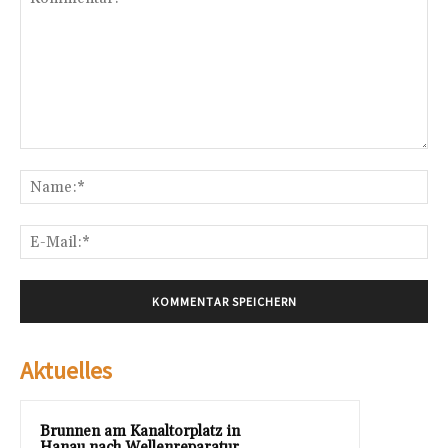
Kommentar:
Na
E-
Mai
Aktuelles
Brunnen am Kanaltorplatz in
Hanau nach Wellenreparatur