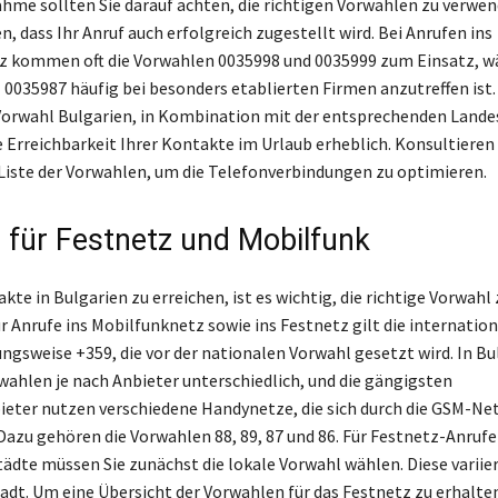
me sollten Sie darauf achten, die richtigen Vorwahlen zu verwe
n, dass Ihr Anruf auch erfolgreich zugestellt wird. Bei Anrufen ins
z kommen oft die Vorwahlen 0035998 und 0035999 zum Einsatz, w
0035987 häufig bei besonders etablierten Firmen anzutreffen ist. 
orwahl Bulgarien, in Kombination mit der entsprechenden Lande
e Erreichbarkeit Ihrer Kontakte im Urlaub erheblich. Konsultieren 
 Liste der Vorwahlen, um die Telefonverbindungen zu optimieren.
 für Festnetz und Mobilfunk
te in Bulgarien zu erreichen, ist es wichtig, die richtige Vorwahl 
r Anrufe ins Mobilfunknetz sowie ins Festnetz gilt die internatio
ngsweise +359, die vor der nationalen Vorwahl gesetzt wird. In Bu
wahlen je nach Anbieter unterschiedlich, und die gängigsten
eter nutzen verschiedene Handynetze, die sich durch die GSM-Ne
Dazu gehören die Vorwahlen 88, 89, 87 und 86. Für Festnetz-Anrufe
tädte müssen Sie zunächst die lokale Vorwahl wählen. Diese variier
adt. Um eine Übersicht der Vorwahlen für das Festnetz zu erhalte