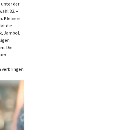
 unter der
wahl 82. –
n: Kleinere
Hat die
ik, Jambol,
ligen
n. Die
 um
 verbringen.