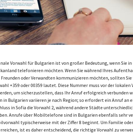
onale Vorwahl für Bulgarien ist von großer Bedeutung, wenn Sie in 
lkanland telefonieren möchten. Wenn Sie während Ihres Aufenthal
 Freunden oder Verwandten kommunizieren möchten, sollten Sie 
wahl +359 oder 00359 lautet. Diese Nummer muss vor der lokalen
rden, um sicherzustellen, dass Ihr Anruf erfolgreich verbunden wi
in Bulgarien variieren je nach Region; so erfordert ein Anruf an 
luss in Sofia die Vorwahl 2, während andere Städte unterschiedli
en. Anrufe über Mobiltelefone sind in Bulgarien ebenfalls sehr ve
ilvorwahl typischerweise mit der Ziffer 8 beginnt. Um Familie oder
rreichen, ist es daher entscheidend, die richtige Vorwahl zu verwe