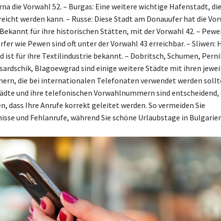
na die Vorwahl 52. – Burgas: Eine weitere wichtige Hafenstadt, die
reicht werden kann. – Russe: Diese Stadt am Donauufer hat die Vor
 Bekannt für ihre historischen Stätten, mit der Vorwahl 42. – Pewe
fer wie Pewen sind oft unter der Vorwahl 43 erreichbar. – Sliwen: 
d ist für ihre Textilindustrie bekannt. – Dobritsch, Schumen, Pern
ardschik, Blagoewgrad sind einige weitere Städte mit ihren jewei
n, die bei internationalen Telefonaten verwendet werden sollte
ädte und ihre telefonischen Vorwahlnummern sind entscheidend,
en, dass Ihre Anrufe korrekt geleitet werden. So vermeiden Sie
isse und Fehlanrufe, während Sie schöne Urlaubstage in Bulgarien