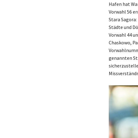
Hafen hat War
Vorwahl 56 er
Stara Sagora:
Städte und Dör
Vorwahl 44 un
Chaskowo, Pas
Vorwahlnummer
genannten St
sicherzustell
Missverständn