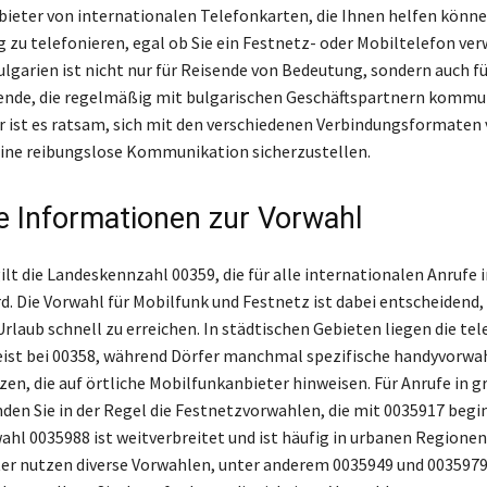
bieter von internationalen Telefonkarten, die Ihnen helfen könne
 zu telefonieren, egal ob Sie ein Festnetz- oder Mobiltelefon ver
ulgarien ist nicht nur für Reisende von Bedeutung, sondern auch fü
ende, die regelmäßig mit bulgarischen Geschäftspartnern kommu
 ist es ratsam, sich mit den verschiedenen Verbindungsformaten 
ine reibungslose Kommunikation sicherzustellen.
e Informationen zur Vorwahl
ilt die Landeskennzahl 00359, die für alle internationalen Anrufe 
d. Die Vorwahl für Mobilfunk und Festnetz ist dabei entscheidend,
rlaub schnell zu erreichen. In städtischen Gebieten liegen die te
ist bei 00358, während Dörfer manchmal spezifische handyvorwa
zen, die auf örtliche Mobilfunkanbieter hinweisen. Für Anrufe in 
den Sie in der Regel die Festnetzvorwahlen, die mit 0035917 begi
ahl 0035988 ist weitverbreitet und ist häufig in urbanen Regionen 
er nutzen diverse Vorwahlen, unter anderem 0035949 und 0035979.