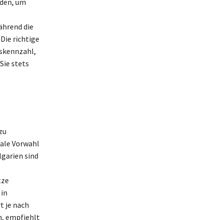
nden, um
ährend die
Die richtige
skennzahl,
Sie stets
zu
nale Vorwahl
lgarien sind
tze
 in
t je nach
n, empfiehlt