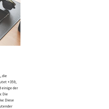
, die
utet +359,
 einige der
: Die
w: Diese
eutender