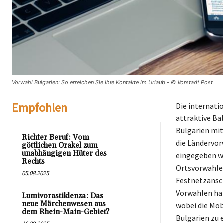
Vorwahl Bulgarien: So erreichen Sie Ihre Kontakte im Urlaub - © Vorstadt Post
Empfohlen
Die internati
attraktive Ba
Bulgarien mit
Richter Beruf: Vom
die Ländervor
göttlichen Orakel zum
unabhängigen Hüter des
eingegeben we
Rechts
Ortsvorwahlen 
05.08.2025
Festnetzansch
Vorwahlen hab
Lumivorastiklenza: Das
neue Märchenwesen aus
wobei die Mob
dem Rhein-Main-Gebiet?
Bulgarien zu e