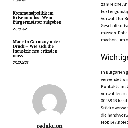
16.09.2025
zahlreiche An
kostengünstig
Kommunalpolitik im
Krisenmodus: Wenn
Vorwahl für B
Bürgermeister aufgeben
Geschäftsreis
27.10.2025
müssen. Daher
machen, um e
Made in Germany unter
Druck – Wie sich die
Industrie neu erfinden
Wichtig
muss
27.10.2025
In Bulgarien g
verwendet wir
Kontakte im U
Vorwahlen me
0035948 besit
Städte verwen
die handyvorw
Mobile Anbiet
redaktion