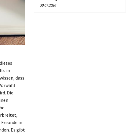
30.07.2026
dieses
ts in
wissen, dass
 Vorwahl
rd. Die
einen
che
rbreitet,
 Freunde in
nden. Es gibt