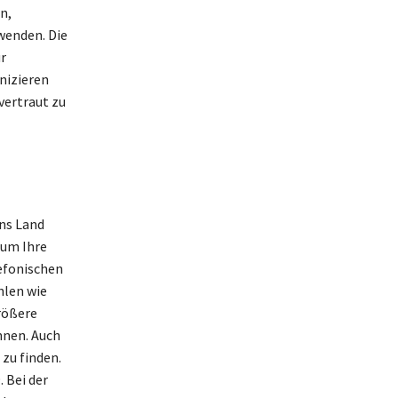
n,
wenden. Die
r
nizieren
vertraut zu
ins Land
 um Ihre
lefonischen
hlen wie
größere
nnen. Auch
zu finden.
 Bei der