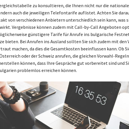
Vergleichstabelle zu konsultieren, die Ihnen nicht nur die national
dern auch die jeweiligen Telefontarife auflistet. Achten Sie darauf
kt von verschiedenen Anbietern unterschiedlich sein kann, was si
wirkt. Vergebnisse können zudem mit Call-by-Call Angeboten op
öglicherweise günstigere Tarife für Anrufe ins bulgarische Festnet
e bieten. Bei Anrufen ins Ausland sollten Sie sich zudem mit den 
traut machen, da dies die Gesamtkosten beeinflussen kann. Ob Si
Österreich oder der Schweiz anrufen, die gleichen Vorwahl-Regeln
herstellen können, dass Ihre Gespräche gut vorbereitet sind und Si
ulgarien problemlos erreichen können.