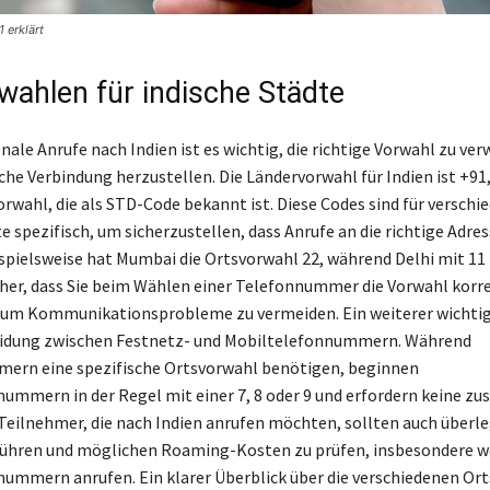
 erklärt
wahlen für indische Städte
nale Anrufe nach Indien ist es wichtig, die richtige Vorwahl zu ve
iche Verbindung herzustellen. Die Ländervorwahl für Indien ist +91
orwahl, die als STD-Code bekannt ist. Diese Codes sind für verschi
e spezifisch, um sicherzustellen, dass Anrufe an die richtige Adre
spielsweise hat Mumbai die Ortsvorwahl 22, während Delhi mit 11
icher, dass Sie beim Wählen einer Telefonnummer die Vorwahl korr
 um Kommunikationsprobleme zu vermeiden. Ein weiterer wichtig
eidung zwischen Festnetz- und Mobiltelefonnummern. Während
ern eine spezifische Ortsvorwahl benötigen, beginnen
ummern in der Regel mit einer 7, 8 oder 9 und erfordern keine zus
Teilnehmer, die nach Indien anrufen möchten, sollten auch überle
bühren und möglichen Roaming-Kosten zu prüfen, insbesondere w
ummern anrufen. Ein klarer Überblick über die verschiedenen Or