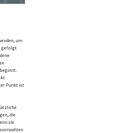
rwenden, um
, gefolgt
edene
sse
 beginnt.
ekt
er Punkt ist
ätzliche
gen, die
enn sie
tsvorwahlen