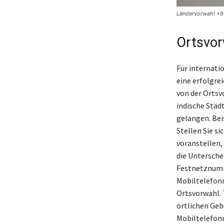
Ländervorwahl +91
Ortsvor
Für internatio
eine erfolgre
von der Ortsv
indische Städt
gelangen. Bei
Stellen Sie s
voranstellen,
die Untersch
Festnetznumm
Mobiltelefonn
Ortsvorwahl. 
örtlichen Ge
Mobiltelefonn