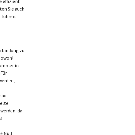
 effizient
ten Sie auch
 führen.
erbindung zu
 sowohl
nummer in
 Für
werden,
nau
elte
 werden, da
ts
e Null