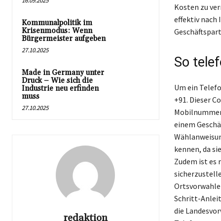
16.09.2025
Kosten zu ver
effektiv nach
Kommunalpolitik im
Krisenmodus: Wenn
Geschäftspart
Bürgermeister aufgeben
27.10.2025
So telef
Made in Germany unter
Druck – Wie sich die
Um ein Telefo
Industrie neu erfinden
muss
+91. Dieser C
27.10.2025
Mobilnummer o
einem Geschäf
Wählanweisung
kennen, da sie
Zudem ist es 
sicherzustelle
Ortsvorwahlen,
Schritt-Anleit
die Landesvorw
redaktion