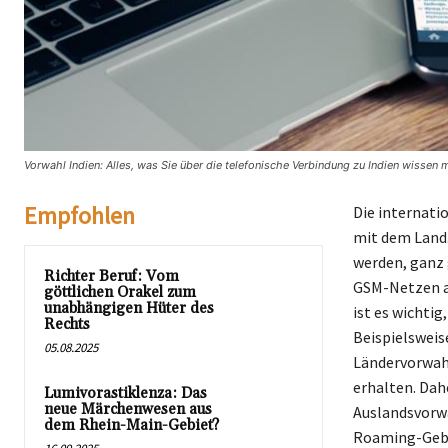
Vorwahl Indien: Alles, was Sie über die telefonische Verbindung zu Indien wissen
Empfohlen
Die internati
mit dem Land.
werden, ganz 
Richter Beruf: Vom
GSM-Netzen al
göttlichen Orakel zum
unabhängigen Hüter des
ist es wichtig
Rechts
Beispielsweis
05.08.2025
Ländervorwah
erhalten. Dah
Lumivorastiklenza: Das
neue Märchenwesen aus
Auslandsvorwa
dem Rhein-Main-Gebiet?
Roaming-Gebü