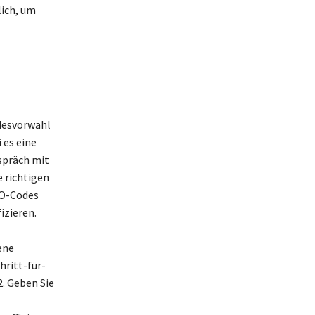
lich, um
ndesvorwahl
 es eine
spräch mit
e richtigen
SO-Codes
izieren.
ene
hritt-für-
2. Geben Sie