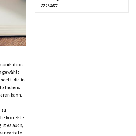
30.07.2026
mmunikation
n gewählt
delt, die in
lb Indiens
ieren kann.
 zu
die korrekte
lt es auch,
nerwartete