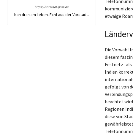
Telefonnummer
https://vorstadt-post.de
kommunizieren 
Nah dran am Leben. Echt aus der Vorstadt.
etwaige Roami
Länderv
Die Vorwahl I
diesem faszin
Festnetz- als
Indien korrek
international
gefolgt von d
Verbindungsp
beachtet wird
Regionen Indi
diese von Sta
gewährleistet
Telefonnummer