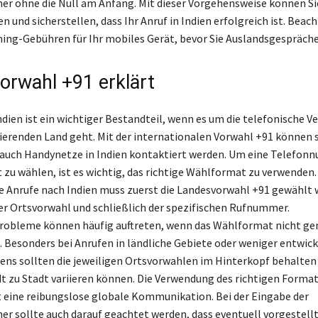
 ohne die Null am Anfang. Mit dieser Vorgehensweise können Sie
und sicherstellen, dass Ihr Anruf in Indien erfolgreich ist. Beach
ng-Gebühren für Ihr mobiles Gerät, bevor Sie Auslandsgespräche
orwahl +91 erklärt
ndien ist ein wichtiger Bestandteil, wenn es um die telefonische V
ierenden Land geht. Mit der internationalen Vorwahl +91 können
 auch Handynetze in Indien kontaktiert werden. Um eine Telefon
t zu wählen, ist es wichtig, das richtige Wählformat zu verwenden.
e Anrufe nach Indien muss zuerst die Landesvorwahl +91 gewählt 
er Ortsvorwahl und schließlich der spezifischen Rufnummer.
robleme können häufig auftreten, wenn das Wählformat nicht ge
. Besonders bei Anrufen in ländliche Gebiete oder weniger entwick
ens sollten die jeweiligen Ortsvorwahlen im Hinterkopf behalten
dt zu Stadt variieren können. Die Verwendung des richtigen Forma
 eine reibungslose globale Kommunikation. Bei der Eingabe der
 sollte auch darauf geachtet werden, dass eventuell vorgestellt