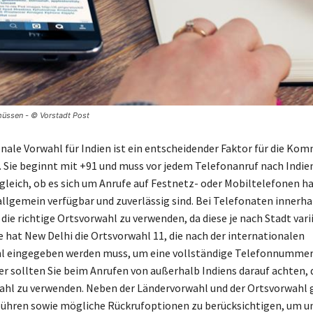
 müssen - © Vorstadt Post
onale Vorwahl für Indien ist ein entscheidender Faktor für die Ko
 Sie beginnt mit +91 und muss vor jedem Telefonanruf nach Indie
gleich, ob es sich um Anrufe auf Festnetz- oder Mobiltelefonen han
lgemein verfügbar und zuverlässig sind. Bei Telefonaten innerha
, die richtige Ortsvorwahl zu verwenden, da diese je nach Stadt vari
e hat New Delhi die Ortsvorwahl 11, die nach der internationalen
l eingegeben werden muss, um eine vollständige Telefonnummer
er sollten Sie beim Anrufen von außerhalb Indiens darauf achten, 
hl zu verwenden. Neben der Ländervorwahl und der Ortsvorwahl gi
hren sowie mögliche Rückrufoptionen zu berücksichtigen, um u