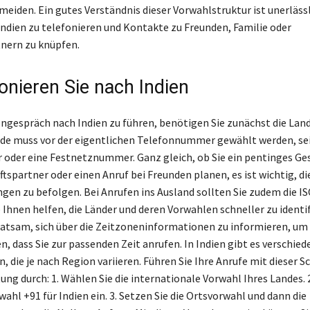
meiden. Ein gutes Verständnis dieser Vorwahlstruktur ist unerläss
 Indien zu telefonieren und Kontakte zu Freunden, Familie oder
nern zu knüpfen.
onieren Sie nach Indien
ngespräch nach Indien zu führen, benötigen Sie zunächst die La
ode muss vor der eigentlichen Telefonnummer gewählt werden, sei
der eine Festnetznummer. Ganz gleich, ob Sie ein pentinges Ge
tspartner oder einen Anruf bei Freunden planen, es ist wichtig, di
en zu befolgen. Bei Anrufen ins Ausland sollten Sie zudem die I
 Ihnen helfen, die Länder und deren Vorwahlen schneller zu identif
ratsam, sich über die Zeitzoneninformationen zu informieren, um
n, dass Sie zur passenden Zeit anrufen. In Indien gibt es verschied
 die je nach Region variieren. Führen Sie Ihre Anrufe mit dieser Sc
ung durch: 1. Wählen Sie die internationale Vorwahl Ihres Landes. 
ahl +91 für Indien ein. 3. Setzen Sie die Ortsvorwahl und dann die