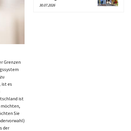
30.07.2026
er Grenzen
ngssystem
 zu
ist es
i
tschland ist
en möchten,
öchten Sie
ändervorwahl)
s der