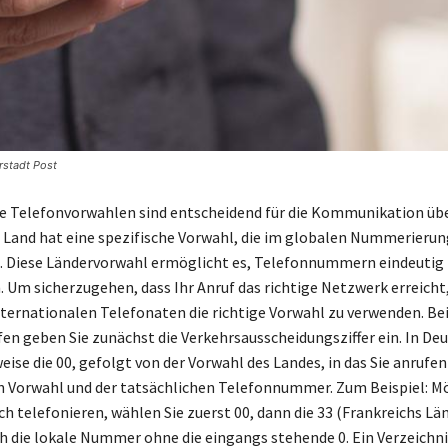
orstadt Post
e Telefonvorwahlen sind entscheidend für die Kommunikation üb
 Land hat eine spezifische Vorwahl, die im globalen Nummerieru
t. Diese Ländervorwahl ermöglicht es, Telefonnummern eindeutig
 Um sicherzugehen, dass Ihr Anruf das richtige Netzwerk erreicht, 
internationalen Telefonaten die richtige Vorwahl zu verwenden. Be
en geben Sie zunächst die Verkehrsausscheidungsziffer ein. In Deu
eise die 00, gefolgt von der Vorwahl des Landes, in das Sie anruf
n Vorwahl und der tatsächlichen Telefonnummer. Zum Beispiel: M
ch telefonieren, wählen Sie zuerst 00, dann die 33 (Frankreichs L
ch die lokale Nummer ohne die eingangs stehende 0. Ein Verzeichni