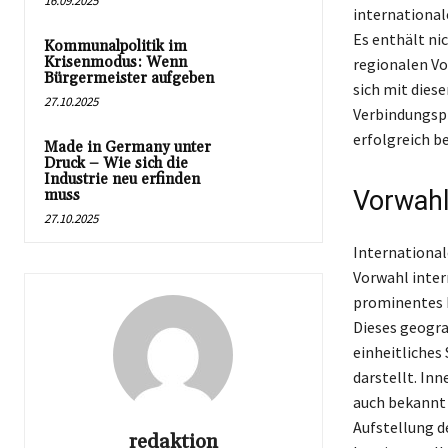
16.09.2025
international
Es enthält ni
Kommunalpolitik im
Krisenmodus: Wenn
regionalen Vo
Bürgermeister aufgeben
sich mit dies
27.10.2025
Verbindungspr
erfolgreich 
Made in Germany unter
Druck – Wie sich die
Industrie neu erfinden
Vorwahl
muss
27.10.2025
International
Vorwahl inter
prominentes Be
Dieses geogra
einheitliches
darstellt. In
auch bekannt 
Aufstellung d
redaktion