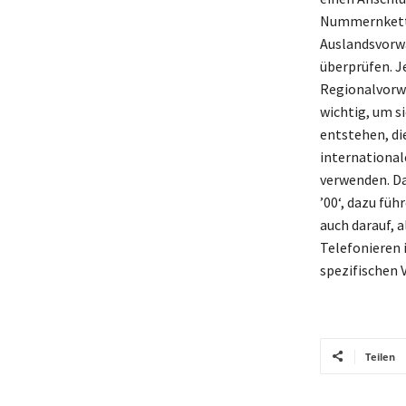
Nummernkette
Auslandsvorwa
überprüfen. Je
Regionalvorwa
wichtig, um s
entstehen, di
international
verwenden. Da
’00‘, dazu füh
auch darauf, 
Telefonieren 
spezifischen V
Teilen