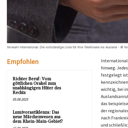
Vorwahl international: Die vollständige Liste für Ihre Telefonate ins Ausland - © V
Empfohlen
International
hinweg. Jedes
festgelegt is
Richter Beruf: Vom
kennzeichnen.
göttlichen Orakel zum
unabhängigen Hüter des
wichtig, bei 
Rechts
Auslandsanruf
05.08.2025
das beispielsw
der regionale
Lumivorastiklenza: Das
neue Märchenwesen aus
nach Frankrei
dem Rhein-Main-Gebiet?
und schließli