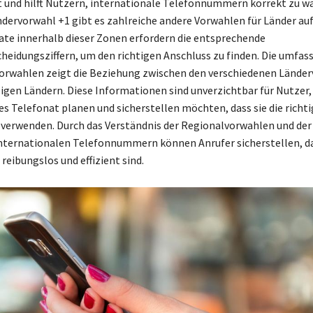
t und hilft Nutzern, internationale Telefonnummern korrekt zu w
dervorwahl +1 gibt es zahlreiche andere Vorwahlen für Länder au
ate innerhalb dieser Zonen erfordern die entsprechende
heidungsziffern, um den richtigen Anschluss zu finden. Die umfas
orwahlen zeigt die Beziehung zwischen den verschiedenen Lände
ligen Ländern. Diese Informationen sind unverzichtbar für Nutzer, 
es Telefonat planen und sicherstellen möchten, dass sie die richt
 verwenden. Durch das Verständnis der Regionalvorwahlen und de
internationalen Telefonnummern können Anrufer sicherstellen, da
reibungslos und effizient sind.