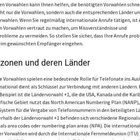
en Vorwahlen kann Ihnen helfen, die benötigten Vorwahlen schnel
cht nur die Vorwahlen, sondern auch die entsprechenden Länder un
rwahlen. Wenn Sie regelmäßig internationale Anrufe tätigen, ist 
en Vorwahlen vertraut zu machen, um Missverständnisse und
obleme zu vermeiden. So stellen Sie sicher, dass Ihre Anrufe pro
beim gewünschten Empfänger eingehen.
zonen und deren Länder
e Vorwahlen spielen eine bedeutende Rolle für Telefonate ins Ausl
national dient als Schlüssel zur Verbindung mit anderen Ländern. 
ispiel ist die Ländervorwahl +1, die die USA, Kanada und die Kari
fische Gebiet nutzt das North American Numbering Plan (NANP), 
 System für die Vergabe von Telefonnummern in den beteiligten L
nerhalb der Ländervorwahl +1 befinden sich verschiedene Regional
als area codes oder numbering plan areas (NPA). Die internationa
er Vorwahlen wird durch die Internationale Fernmeldeunion (ITU)