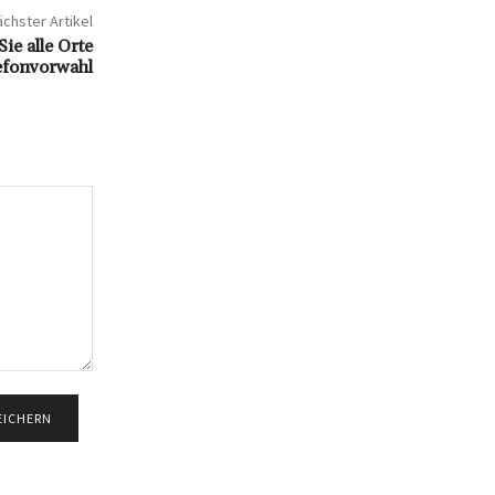
chster Artikel
ie alle Orte
efonvorwahl