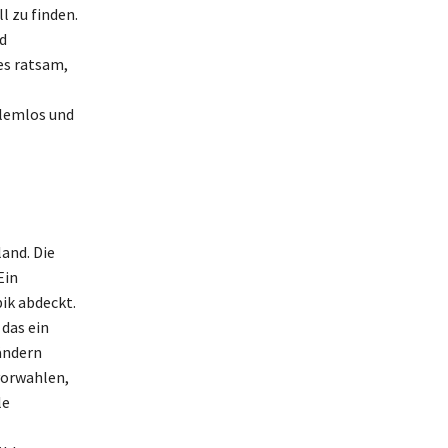
l zu finden.
d
es ratsam,
blemlos und
and. Die
Ein
bik abdeckt.
das ein
ändern
vorwahlen,
le