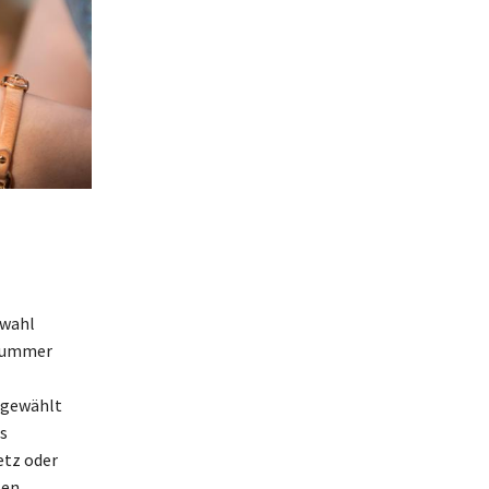
rwahl
nnummer
t gewählt
s
etz oder
len