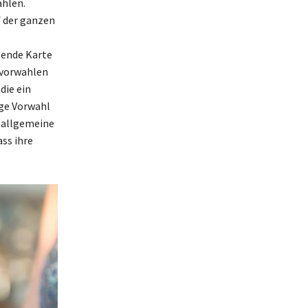
ählen.
f der ganzen
sende Karte
rvorwahlen
die ein
ige Vorwahl
r allgemeine
ss ihre