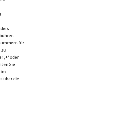
u
nders
ebühren
nnummern für
 zu
r ‚+‘ oder
hten Sie
eim
s über die