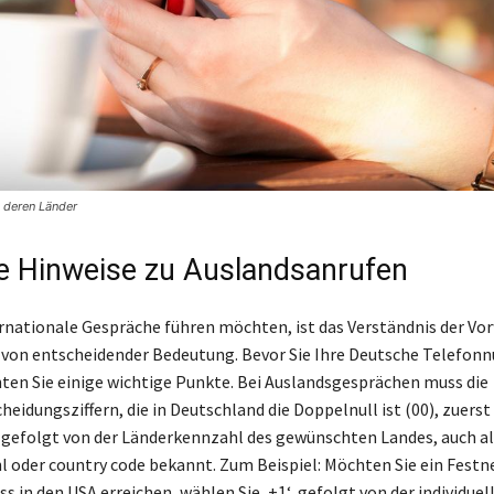
 deren Länder
e Hinweise zu Auslandsanrufen
rnationale Gespräche führen möchten, ist das Verständnis der Vo
 von entscheidender Bedeutung. Bevor Sie Ihre Deutsche Telefo
ten Sie einige wichtige Punkte. Bei Auslandsgesprächen muss die
heidungsziffern, die in Deutschland die Doppelnull ist (00), zuers
 gefolgt von der Länderkennzahl des gewünschten Landes, auch al
 oder country code bekannt. Zum Beispiel: Möchten Sie ein Festn
s in den USA erreichen, wählen Sie ‚+1‘, gefolgt von der individuel