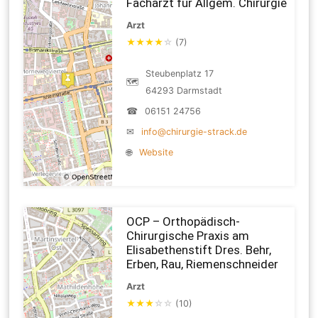
Facharzt für Allgem. Chirurgie
Arzt
★
★
★
★
☆
(7)
Steubenplatz 17
🗺
64293 Darmstadt
☎
06151 24756
✉
info@chirurgie-strack.de
🌐
Website
OCP – Orthopädisch-
Chirurgische Praxis am
Elisabethenstift Dres. Behr,
Erben, Rau, Riemenschneider
Arzt
★
★
★
☆
☆
(10)