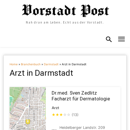
Nah dran am Leben. Echt aus der Vorstadt.
Home
»
Branchenbuch
»
Darmstadt
»
Arzt in Darmstadt
Arzt in Darmstadt
Dr.med. Sven Zedlitz
Facharzt für Dermatologie
Arzt
★
★
★
☆
☆
(13)
Heidelberger Landstr. 209