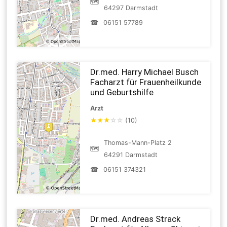
🗺
64297 Darmstadt
☎
06151 57789
Dr.med. Harry Michael Busch
Facharzt für Frauenheilkunde
und Geburtshilfe
Arzt
★
★
★
☆
☆
(10)
Thomas-Mann-Platz 2
🗺
64291 Darmstadt
☎
06151 374321
Dr.med. Andreas Strack