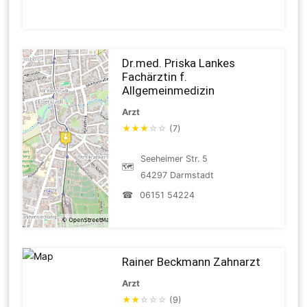
Dr.med. Priska Lankes
Fachärztin f.
Allgemeinmedizin
Arzt
★
★
★
☆
☆
(7)
Seeheimer Str. 5
🗺
64297 Darmstadt
☎
06151 54224
Rainer Beckmann Zahnarzt
Arzt
★
★
☆
☆
☆
(9)