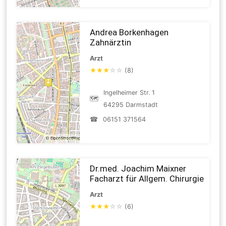
Andrea Borkenhagen
Zahnärztin
Arzt
★
★
★
☆
☆
(8)
Ingelheimer Str. 1
🗺
64295 Darmstadt
☎
06151 371564
Dr.med. Joachim Maixner
Facharzt für Allgem. Chirurgie
Arzt
★
★
★
☆
☆
(6)