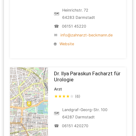
Heinrichstr. 72
🗺
64283 Darmstadt
☎
06151 45220
✉
info@zahnarzt-beckmann.de
🌐
Website
Dr. Ilya Paraskun Facharzt für
Urologie
Arzt
★
★
★
★
☆
(6)
Landgraf-Georg-Str. 100
🗺
64287 Darmstadt
☎
06151 420270