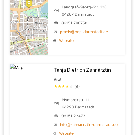
Landgraf-Georg-Str. 100
🗺
64287 Darmstadt
☎
06151 780750
✉
praxis@ocp-darmstadt.de
🌐
Website
Tanja Dietrich Zahnärztin
Arzt
★
★
★
★
☆
(6)
Bismarckstr. 11
🗺
64293 Darmstadt
☎
06151 22473
✉
info@zahnaerztin-darmstadt.de
🌐
Website