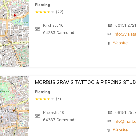
Piercing
★
★
★
★
☆
(27)
Kirchstr. 16
☎
06151 272
🗺
64283 Darmstadt
✉
info@vialat
🌐
Website
MORBUS GRAVIS TATTOO & PIERCING STUD
Piercing
★
★
★
★
☆
(4)
Rheinstr. 18
☎
06151 252
🗺
64283 Darmstadt
✉
info@morbu
🌐
Website