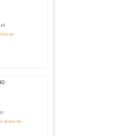
149
attoo.de
IO
40
s-gravis.de