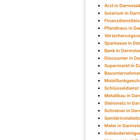
Arzt in Darmstad
Solarium in Dar
Finanzdienstleis
Pfandhaus in Da
Versicherungsve
Sparkasse in Da
Bank in Darmsta
Discounter in D
Supermarkt in D
Bauunternehmen
Mobilfunkgeschä
Schlüsseldienst
Metallbau in Da
Steinmetz in Da
Schreiner in Da
Sanitärinstallat
Maler in Darmst
Gebäudereinigun