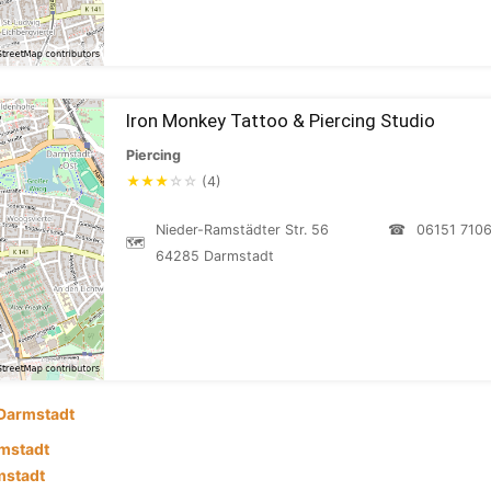
Iron Monkey Tattoo & Piercing Studio
Piercing
★
★
★
☆
☆
(4)
Nieder-Ramstädter Str. 56
☎
06151 710
🗺
64285 Darmstadt
Darmstadt
mstadt
mstadt