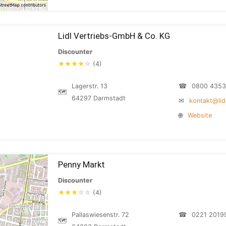
Lidl Vertriebs-GmbH & Co. KG
Discounter
★
★
★
★
☆
(4)
Lagerstr. 13
☎
0800 4353
🗺
64297 Darmstadt
✉
kontakt@lid
🌐
Website
Penny Markt
Discounter
★
★
★
☆
☆
(4)
Pallaswiesenstr. 72
☎
0221 2019
🗺