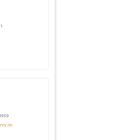
11
9959
nny.de