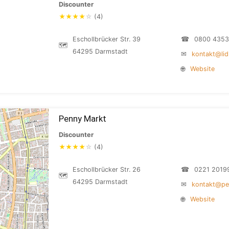
Discounter
★
★
★
★
☆
(4)
Eschollbrücker Str. 39
☎
0800 4353
🗺
64295 Darmstadt
✉
kontakt@lid
🌐
Website
Penny Markt
Discounter
★
★
★
★
☆
(4)
Eschollbrücker Str. 26
☎
0221 2019
🗺
64295 Darmstadt
✉
kontakt@pe
🌐
Website