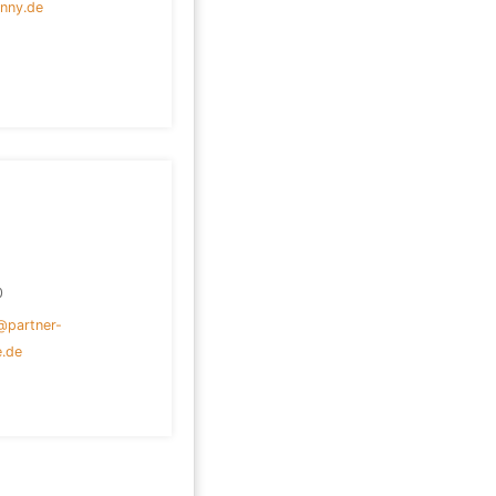
nny.de
0
@partner-
e.de