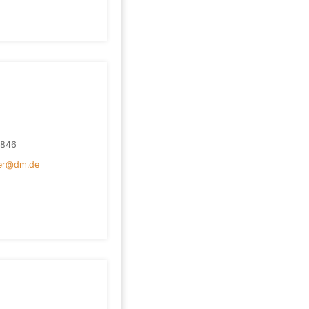
1846
ter@dm.de