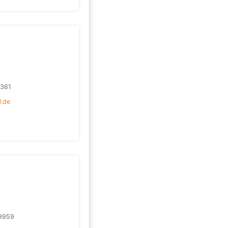
361
l.de
9959