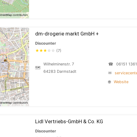
dm-drogerie markt GmbH +
Discounter
★
★
★
☆
☆
(7)
Wilhelminenstr. 7
☎
06151 136
🗺
64283 Darmstadt
✉
servicecen
🌐
Website
Lidl Vertriebs-GmbH & Co. KG
Discounter