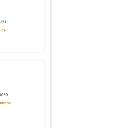
361
l.de
9959
nny.de