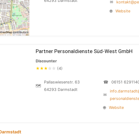
64293 Darmstadt
✉
kontakt@pe
🌐
Website
Partner Personaldienste Süd-West GmbH
Discounter
★
★
★
☆
☆
(4)
Pallaswiesenstr. 63
☎
06151 629114
🗺
64293 Darmstadt
info.darmstadt
✉
personaldienst
🌐
Website
Darmstadt