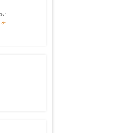
361
l.de