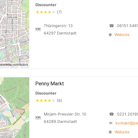
Discounter
★
★
★
★
☆
(7)
Thüringerstr. 13
☎
06151 546
🗺
64297 Darmstadt
🌐
Website
Penny Markt
Discounter
★
★
★
★
☆
(6)
Mirjam-Pressler-Str. 10
☎
0221 2019
🗺
64289 Darmstadt
✉
kontakt@pe
🌐
Website