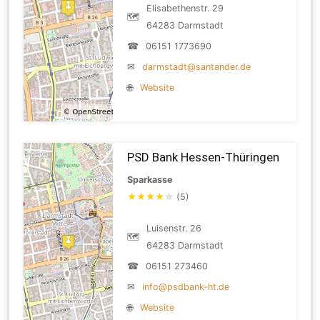
Elisabethenstr. 29
🗺
64283 Darmstadt
☎
06151 1773690
✉
darmstadt@santander.de
🌐
Website
PSD Bank Hessen-Thüringen
Sparkasse
★
★
★
★
☆
(5)
Luisenstr. 26
🗺
64283 Darmstadt
☎
06151 273460
✉
info@psdbank-ht.de
🌐
Website