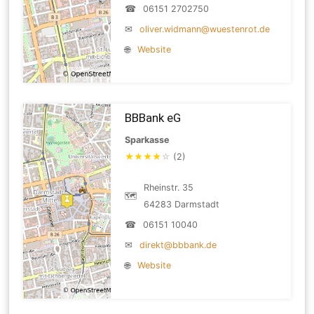
☎
06151 2702750
✉
oliver.widmann@wuestenrot.de
🌐
Website
BBBank eG
Sparkasse
★
★
★
★
☆
(2)
Rheinstr. 35
🗺
64283 Darmstadt
☎
06151 10040
✉
direkt@bbbank.de
🌐
Website