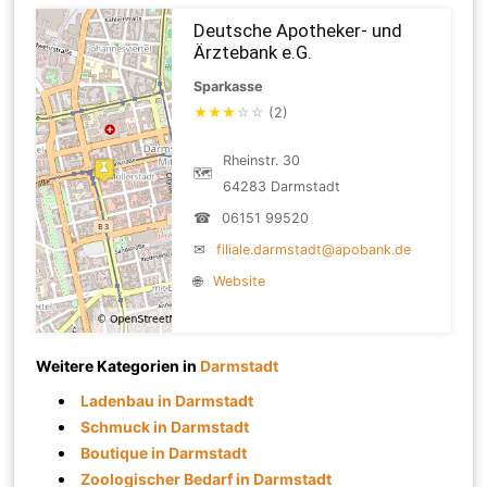
Deutsche Apotheker- und
Ärztebank e.G.
Sparkasse
★
★
★
☆
☆
(2)
Rheinstr. 30
🗺
64283 Darmstadt
☎
06151 99520
✉
filiale.darmstadt@apobank.de
🌐
Website
Weitere Kategorien in
Darmstadt
Ladenbau in Darmstadt
Schmuck in Darmstadt
Boutique in Darmstadt
Zoologischer Bedarf in Darmstadt