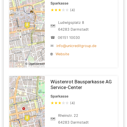
Sparkasse
★
★
★
☆
☆
(4)
Ludwigsplatz 8
🗺
64283 Darmstadt
☎
06151 10030
✉
info@unicreditgroup.de
🌐
Website
Wüstenrot Bausparkasse AG
Service-Center
Sparkasse
★
★
★
☆
☆
(4)
Rheinstr. 22
🗺
64283 Darmstadt