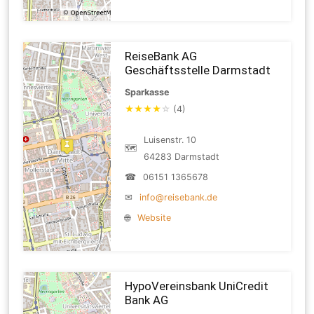
ReiseBank AG
Geschäftsstelle Darmstadt
Sparkasse
★
★
★
★
☆
(4)
Luisenstr. 10
🗺
64283 Darmstadt
☎
06151 1365678
✉
info@reisebank.de
🌐
Website
HypoVereinsbank UniCredit
Bank AG