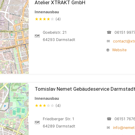
Atelier XTRAKT GmbH
Innenausbau
★
★
★
★
☆
(4)
Goebelstr. 21
☎
06151 997
🗺
64293 Darmstadt
✉
contact@xt
🌐
Website
Tomislav Nemet Gebäudeservice Darmstad
Innenausbau
★
★
★
☆
☆
(4)
Friedberger Str. 1
☎
06151 767
🗺
64289 Darmstadt
✉
info@nemet