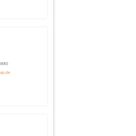
8880
up.de