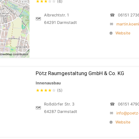
★
★
★
☆
☆
(6)
Albrechtstr. 1
☎
06151 273
🗺
64291 Darmstadt
✉
martin.koen
🌐
Website
Pötz Raumgestaltung GmbH & Co. KG
Innenausbau
★
★
★
★
☆
(5)
Roßdörfer Str. 3
☎
06151 479
🗺
64287 Darmstadt
✉
info@poetz
🌐
Website