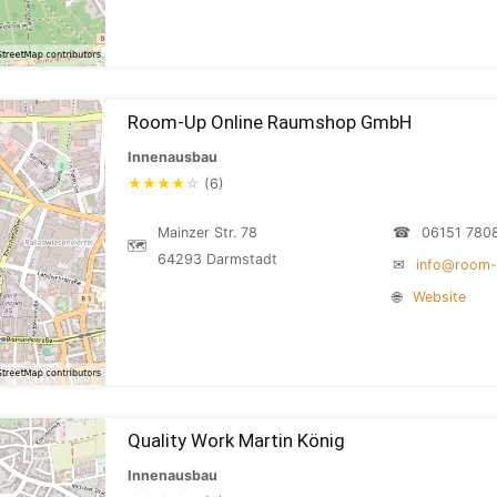
Room-Up Online Raumshop GmbH
Innenausbau
★
★
★
★
☆
(6)
Mainzer Str. 78
☎
06151 780
🗺
64293 Darmstadt
✉
info@room-
🌐
Website
Quality Work Martin König
Innenausbau