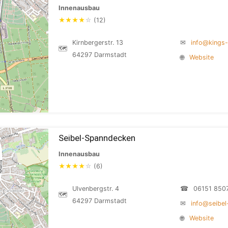
Innenausbau
★
★
★
★
☆
(12)
Kirnbergerstr. 13
✉
info@kings
🗺
64297 Darmstadt
🌐
Website
Seibel-Spanndecken
Innenausbau
★
★
★
★
☆
(6)
Ulvenbergstr. 4
☎
06151 850
🗺
64297 Darmstadt
✉
info@seibe
🌐
Website