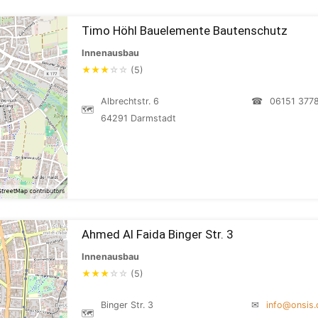
Timo Höhl Bauelemente Bautenschutz
Innenausbau
★
★
★
☆
☆
(5)
Albrechtstr. 6
☎
06151 377
🗺
64291 Darmstadt
Ahmed Al Faida Binger Str. 3
Innenausbau
★
★
★
☆
☆
(5)
Binger Str. 3
✉
info@onsis.
🗺