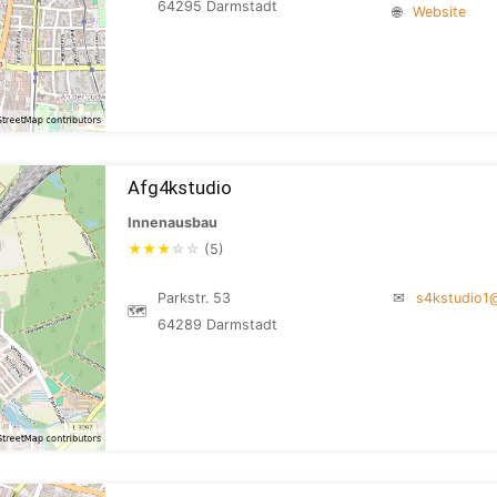
64295 Darmstadt
🌐
Website
Afg4kstudio
Innenausbau
★
★
★
☆
☆
(5)
Parkstr. 53
✉
s4kstudio1
🗺
64289 Darmstadt