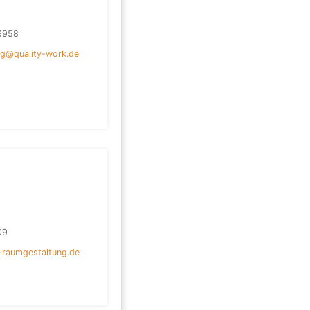
6958
ig@quality-work.de
09
-raumgestaltung.de