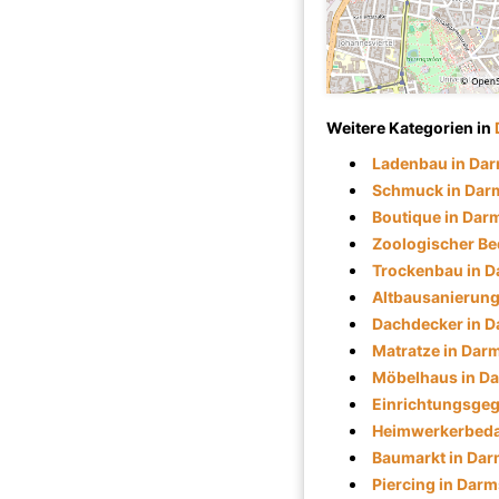
Weitere Kategorien in
Ladenbau in Dar
Schmuck in Dar
Boutique in Dar
Zoologischer Be
Trockenbau in D
Altbausanierung
Dachdecker in D
Matratze in Dar
Möbelhaus in D
Einrichtungsgeg
Heimwerkerbedar
Baumarkt in Dar
Piercing in Darm