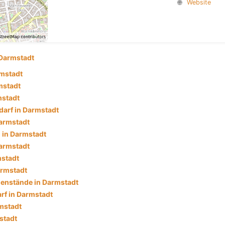
🌐
Website
Darmstadt
mstadt
mstadt
mstadt
darf in Darmstadt
armstadt
 in Darmstadt
armstadt
mstadt
armstadt
enstände in Darmstadt
f in Darmstadt
mstadt
stadt