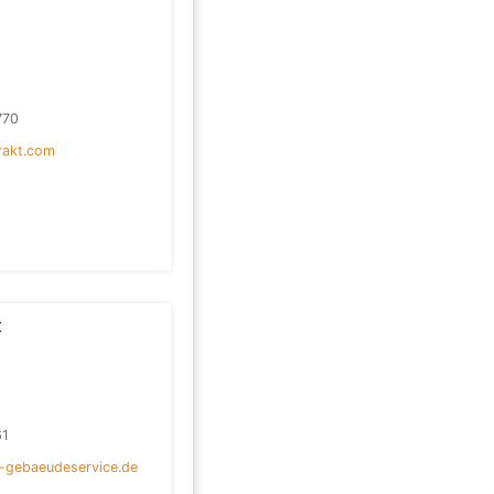
770
rakt.com
t
61
-gebaeudeservice.de