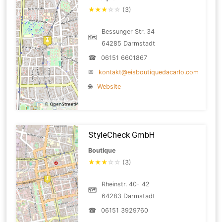
★
★
★
☆
☆
(3)
Bessunger Str. 34
🗺
64285 Darmstadt
☎
06151 6601867
✉
kontakt@eisboutiquedacarlo.com
🌐
Website
StyleCheck GmbH
Boutique
★
★
★
☆
☆
(3)
Rheinstr. 40- 42
🗺
64283 Darmstadt
☎
06151 3929760