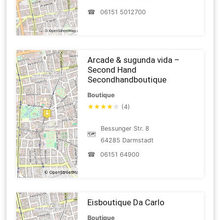
☎
06151 5012700
Arcade & sugunda vida –
Second Hand
Secondhandboutique
Boutique
★
★
★
★
☆
(4)
Bessunger Str. 8
🗺
64285 Darmstadt
☎
06151 64900
Eisboutique Da Carlo
Boutique