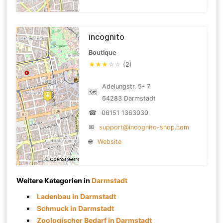
incognito
Boutique
★
★
★
☆
☆
(2)
Adelungstr. 5- 7
🗺
64283 Darmstadt
☎
06151 1363030
✉
support@incognito-shop.com
🌐
Website
Weitere Kategorien in
Darmstadt
Ladenbau in Darmstadt
Schmuck in Darmstadt
Zoologischer Bedarf in Darmstadt