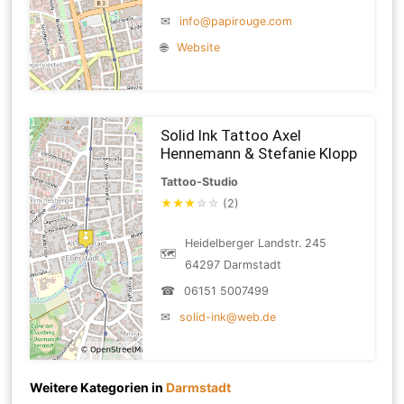
✉
info@papirouge.com
🌐
Website
Solid Ink Tattoo Axel
Hennemann & Stefanie Klopp
Tattoo-Studio
★
★
★
☆
☆
(2)
Heidelberger Landstr. 245
🗺
64297 Darmstadt
☎
06151 5007499
✉
solid-ink@web.de
Weitere Kategorien in
Darmstadt