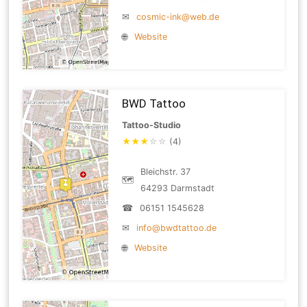
✉
cosmic-ink@web.de
🌐
Website
BWD Tattoo
Tattoo-Studio
★
★
★
☆
☆
(4)
Bleichstr. 37
🗺
64293 Darmstadt
☎
06151 1545628
✉
info@bwdtattoo.de
🌐
Website