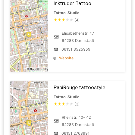
Inktruder Tattoo
Tattoo-Studio
★
★
★
☆
☆
(4)
Elisabethenstr. 47
🗺
64283 Darmstadt
☎
06151 3525959
🌐
Website
PapiRouge tattoostyle
Tattoo-Studio
★
★
★
☆
☆
(3)
Rheinstr. 40- 42
🗺
64283 Darmstadt
☎
06151 2768991