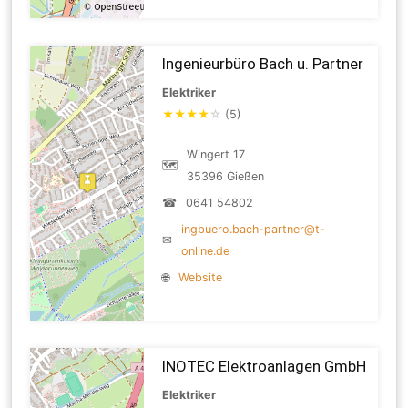
Ingenieurbüro Bach u. Partner
Elektriker
★
★
★
★
☆
(5)
Wingert 17
🗺
35396 Gießen
☎
0641 54802
ingbuero.bach-partner@t-
✉
online.de
🌐
Website
INOTEC Elektroanlagen GmbH
Elektriker