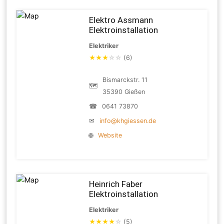
Elektro Assmann
Elektroinstallation
Elektriker
★
★
★
☆
☆
(6)
Bismarckstr. 11
🗺
35390 Gießen
☎
0641 73870
✉
info@khgiessen.de
🌐
Website
Heinrich Faber
Elektroinstallation
Elektriker
★
★
★
★
☆
(5)