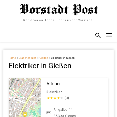
Nah dran am Leben. Echt aus der Vorstadt.
Home
»
Branchenbuch
»
Gießen
»
Elektriker in Gießen
Elektriker in Gießen
Altuner
Elektriker
★
★
★
★
☆
(9)
Ringallee 44
🗺
35390 Gießen