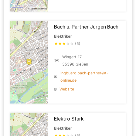
Bach u. Partner Jürgen Bach
Elektriker
★
★
★
☆
☆
(5)
Wingert 17
🗺
35396 Gießen
ingbuero.bach-partner@t-
✉
online.de
🌐
Website
Elektro Stark
Elektriker
★
★
★
☆
☆
(5)