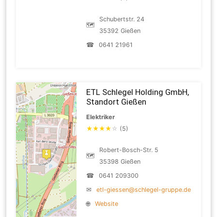
Schubertstr. 24
🗺
35392 Gießen
☎
0641 21961
ETL Schlegel Holding GmbH,
Standort Gießen
Elektriker
★
★
★
★
☆
(5)
Robert-Bosch-Str. 5
🗺
35398 Gießen
☎
0641 209300
✉
etl-giessen@schlegel-gruppe.de
🌐
Website