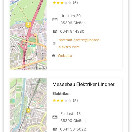
★
★
★
☆
☆
(5)
Ursulum 20
🗺
35396 Gießen
☎
0641 944380
hartmut.garthe@inotec-
✉
elektro.com
🌐
Website
Messebau Elektriker Lindner
Elektriker
★
★
★
☆
☆
(5)
Fuldastr. 13
🗺
35390 Gießen
☎
0641 5815022