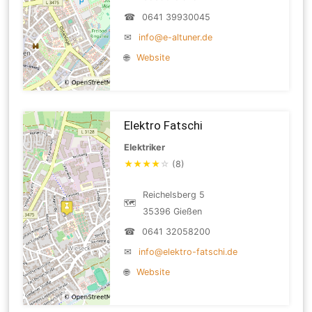
☎
0641 39930045
✉
info@e-altuner.de
🌐
Website
Elektro Fatschi
Elektriker
★
★
★
★
☆
(8)
Reichelsberg 5
🗺
35396 Gießen
☎
0641 32058200
✉
info@elektro-fatschi.de
🌐
Website