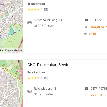
Trockenbau
★
★
★
★
☆
(5)
Lichtenauer Weg 13
☎
0641 5809
🗺
35396 Gießen
✉
info@trock
🌐
Website
CNC Trockenbau Service
Trockenbau
★
★
★
☆
☆
(5)
Reichelsberg 18
☎
0177 4676
🗺
35396 Gießen
✉
cristian8ch