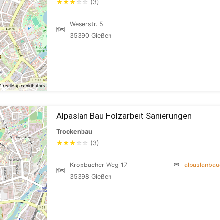
★
★
★
☆
☆
(3)
Weserstr. 5
🗺
35390 Gießen
Alpaslan Bau Holzarbeit Sanierungen
Trockenbau
★
★
★
☆
☆
(3)
Kropbacher Weg 17
✉
alpaslanba
🗺
35398 Gießen