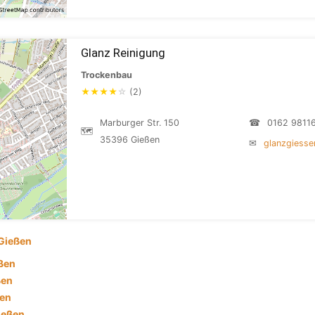
Glanz Reinigung
Trockenbau
★
★
★
★
☆
(2)
Marburger Str. 150
☎
0162 9811
🗺
35396 Gießen
✉
glanzgiess
Gießen
eßen
ßen
ßen
ießen