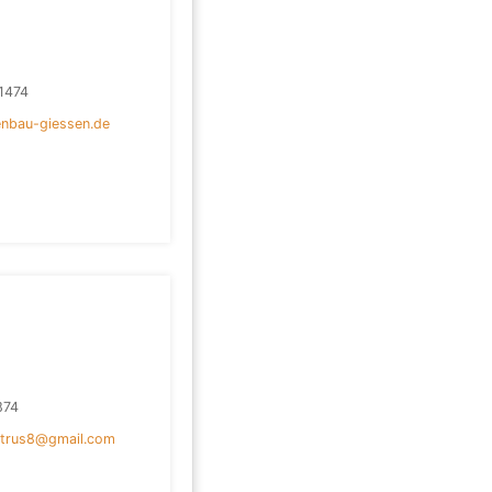
1474
enbau-giessen.de
874
etrus8@gmail.com