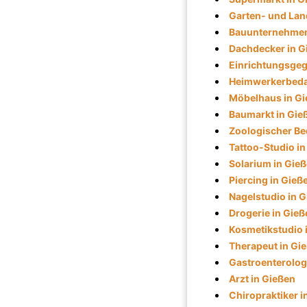
Garten- und Lan
Bauunternehmen
Dachdecker in G
Einrichtungsgeg
Heimwerkerbedar
Möbelhaus in G
Baumarkt in Gie
Zoologischer Be
Tattoo-Studio i
Solarium in Gie
Piercing in Gieß
Nagelstudio in 
Drogerie in Gieß
Kosmetikstudio 
Therapeut in Gi
Gastroenterolog
Arzt in Gießen
Chiropraktiker i