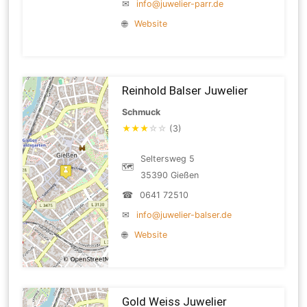
✉
info@juwelier-parr.de
🌐
Website
Reinhold Balser Juwelier
Schmuck
★
★
★
☆
☆
(3)
Seltersweg 5
🗺
35390 Gießen
☎
0641 72510
✉
info@juwelier-balser.de
🌐
Website
Gold Weiss Juwelier