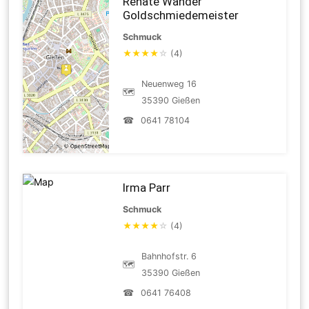
Renate Wander
Goldschmiedemeister
Schmuck
★
★
★
★
☆
(4)
Neuenweg 16
🗺
35390 Gießen
☎
0641 78104
Irma Parr
Schmuck
★
★
★
★
☆
(4)
Bahnhofstr. 6
🗺
35390 Gießen
☎
0641 76408