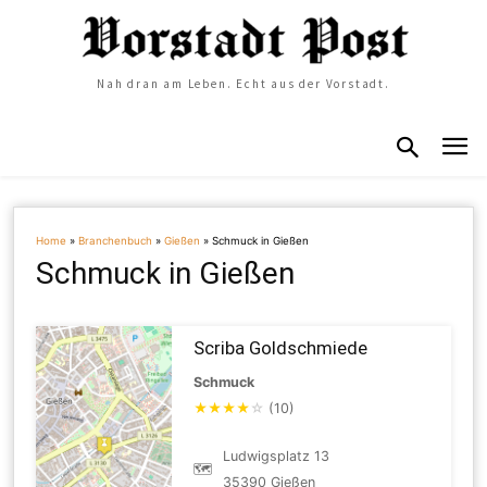
Nah dran am Leben. Echt aus der Vorstadt.
Home
»
Branchenbuch
»
Gießen
»
Schmuck in Gießen
Schmuck in Gießen
Scriba Goldschmiede
Schmuck
★
★
★
★
☆
(10)
Ludwigsplatz 13
🗺
35390 Gießen