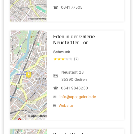
☎
0641 77505
Eden in der Galerie
Neustädter Tor
Schmuck
★
★
★
☆
☆
(7)
Neustadt 28
🗺
35390 Gießen
☎
0641 9846230
✉
info@apo-galerie.de
🌐
Website