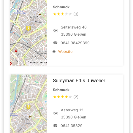
Schmuck
★
★
★
☆
☆
(3)
Seltersweg 46
🗺
35390 Gießen
☎
0641 98429399
🌐
Website
Süleyman Edis Juwelier
Schmuck
★
★
★
★
☆
(2)
Asterweg 12
🗺
35390 Gießen
☎
0641 35829