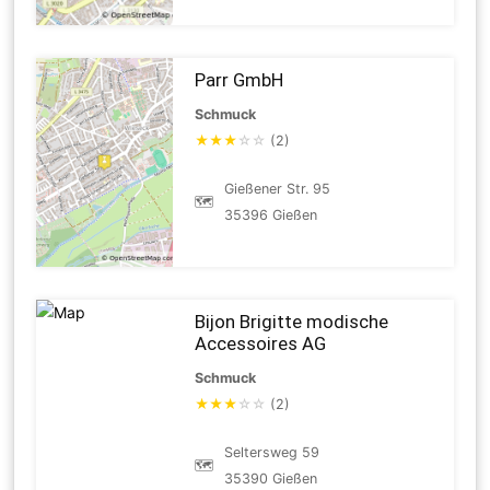
Parr GmbH
Schmuck
★
★
★
☆
☆
(2)
Gießener Str. 95
🗺
35396 Gießen
Bijon Brigitte modische
Accessoires AG
Schmuck
★
★
★
☆
☆
(2)
Seltersweg 59
🗺
35390 Gießen