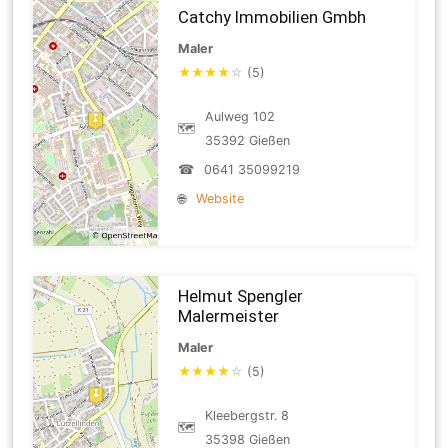
Catchy Immobilien Gmbh
Maler
★
★
★
★
☆
(5)
Aulweg 102
🗺
35392 Gießen
☎
0641 35099219
🌐
Website
Helmut Spengler
Malermeister
Maler
★
★
★
★
☆
(5)
Kleebergstr. 8
🗺
35398 Gießen