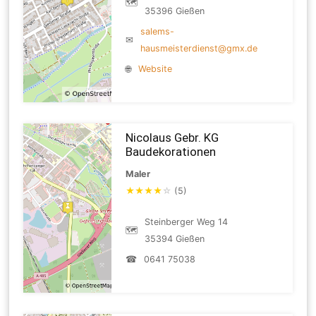
🗺
35396 Gießen
salems-
✉
hausmeisterdienst@gmx.de
🌐
Website
Nicolaus Gebr. KG
Baudekorationen
Maler
★
★
★
★
☆
(5)
Steinberger Weg 14
🗺
35394 Gießen
☎
0641 75038