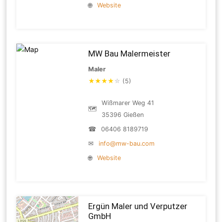
🌐
Website
MW Bau Malermeister
Maler
★
★
★
★
☆
(5)
Wißmarer Weg 41
🗺
35396 Gießen
☎
06406 8189719
✉
info@mw-bau.com
🌐
Website
Ergün Maler und Verputzer
GmbH