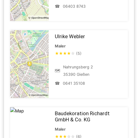
☎
06403 8743
Ulrike Webler
Maler
★
★
★
★
☆
(5)
Nahrungsberg 2
🗺
35390 Gießen
☎
0641 35108
Baudekoration Richardt
GmbH & Co. KG
Maler
★
★
★
☆
☆
(6)