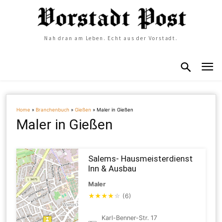
Nah dran am Leben. Echt aus der Vorstadt.
Home
»
Branchenbuch
»
Gießen
»
Maler in Gießen
Maler in Gießen
Salems- Hausmeisterdienst
Inn & Ausbau
Maler
★
★
★
★
☆
(6)
Karl-Benner-Str. 17