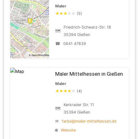
Maler
★
★
★
☆
☆
(5)
Friedrich-Schwarz-Str. 18
🗺
35394 Gießen
☎
0641 47839
Maler Mittelhessen in Gießen
Maler
★
★
★
★
☆
(4)
Kerkrader Str. 11
🗺
35394 Gießen
✉
farbe@maler-mittelhessen.de
🌐
Website