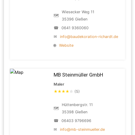
Wiesecker Weg 11
🗺
35396 Gießen
☎
0641 9360060
✉
info@baudekoration-richardt.de
🌐
Website
MB Steinmüller GmbH
Maler
★
★
★
★
☆
(5)
Hüttenbergstr. 11
🗺
35398 Gießen
☎
06403 9796696
✉
info@mb-steinmueller.de