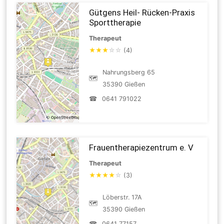
Gütgens Heil- Rücken-Praxis
Sporttherapie
Therapeut
★
★
★
☆
☆
(4)
Nahrungsberg 65
🗺
35390 Gießen
☎
0641 791022
Frauentherapiezentrum e. V
Therapeut
★
★
★
★
☆
(3)
Löberstr. 17A
🗺
35390 Gießen
☎
0641 77157