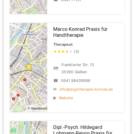
Marco Konrad Praxis für
Handtherapie
Therapeut
★
★
★
★
☆
(3)
Frankfurter Str. 13
🗺
35390 Gießen
☎
0641 98439996
✉
info@ergotherapie-konrad.de
🌐
Website
Dipl.-Psych. Hildegard
Lohmann-Reisig Praxis für