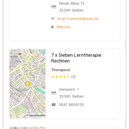
Neuen Bäue 13
🗺
35390 Gießen
✉
birgit.kuemmel@web.de
🌐
Website
7 x Sieben Lerntherapie
Rechnen
Therapeut
★
★
★
★
☆
(5)
Henselstr. 1
🗺
35390 Gießen
☎
0641 9609135