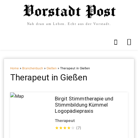
Nah dran am Leben. Echt aus der Vorstadt.
Home
»
Branchenbuch
»
Gießen
»
Therapeut in Gießen
Therapeut in Gießen
Birgit Stimmtherapie und
Stimmbildung Kümmel
Logopädiepraxis
Therapeut
★
★
★
★
☆
(7)