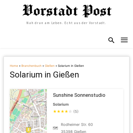
Nah dran am Leben. Echt aus der Vorstadt.
Home
»
Branchenbuch
»
Gießen
»
Solarium in Gießen
Solarium in Gießen
Sunshine Sonnenstudio
Solarium
★
★
★
★
☆
(5)
Rodheimer Str. 60
🗺
35398 Gießen