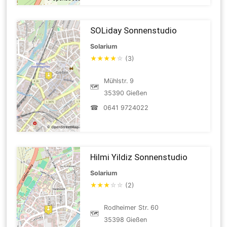
SOLiday Sonnenstudio
Solarium
★
★
★
★
☆
(3)
Mühlstr. 9
🗺
35390 Gießen
☎
0641 9724022
Hilmi Yildiz Sonnenstudio
Solarium
★
★
★
☆
☆
(2)
Rodheimer Str. 60
🗺
35398 Gießen