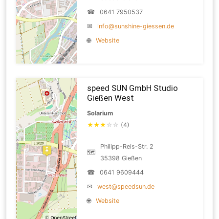
☎
0641 7950537
✉
info@sunshine-giessen.de
🌐
Website
speed SUN GmbH Studio
Gießen West
Solarium
★
★
★
☆
☆
(4)
Philipp-Reis-Str. 2
🗺
35398 Gießen
☎
0641 9609444
✉
west@speedsun.de
🌐
Website