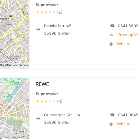
Supermarkt
★
★
★
☆
☆
(5)
Bahnhofstr. 45
☎
0641 5809
🗺
35390 Gießen
✉
afroshop83
🌐
Website
REWE
Supermarkt
★
★
★
☆
☆
(4)
Grünberger Str. 114
☎
0641 9845
🗺
35390 Gießen
🌐
Website