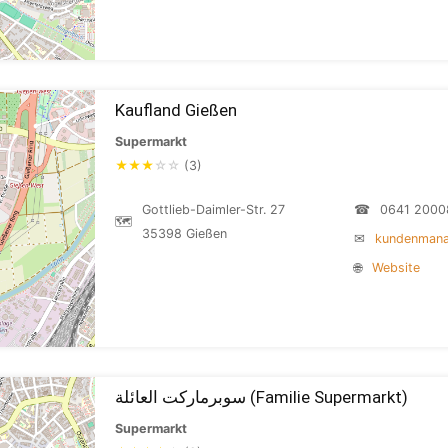
Kaufland Gießen
Supermarkt
★
★
★
☆
☆
(3)
Gottlieb-Daimler-Str. 27
☎
0641 2000
🗺
35398 Gießen
✉
kundenmana
🌐
Website
سوبرماركت العائلة (Familie Supermarkt)
Supermarkt