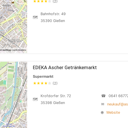
★
★
★
★
☆
(2)
Bahnhofstr. 49
🗺
35390 Gießen
EDEKA Ascher Getränkemarkt
Supermarkt
★
★
★
★
☆
(2)
Krofdorfer Str. 72
☎
0641 6677
🗺
35398 Gießen
✉
neukauf@asc
🌐
Website