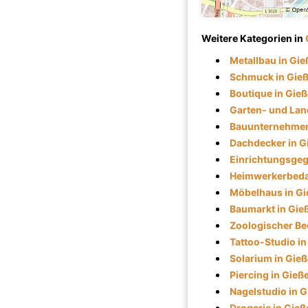
Weitere Kategorien in
Metallbau in Gi
Schmuck in Gie
Boutique in Gie
Garten- und Lan
Bauunternehmen
Dachdecker in G
Einrichtungsgeg
Heimwerkerbedar
Möbelhaus in G
Baumarkt in Gie
Zoologischer Be
Tattoo-Studio i
Solarium in Gie
Piercing in Gieß
Nagelstudio in 
Drogerie in Gieß