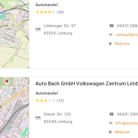
Autohandel
★
★
★
★
☆
(16)
Limburger Str. 57
☎
06431 288
🗺
65555 Limburg
✉
verkauf@ok
🌐
Website
Auto Bach GmbH Volkswagen Zentrum Lim
Autohandel
★
★
★
☆
☆
(12)
Diezer Str. 120
☎
06431 290
🗺
65549 Limburg
✉
info@autob
🌐
Website