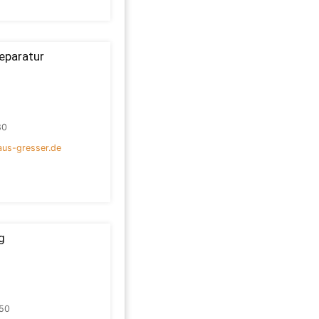
eparatur
80
us-gresser.de
g
50