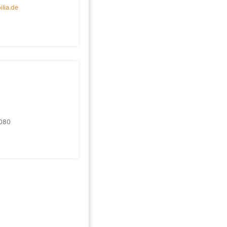
lia.de
080