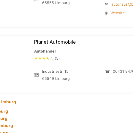
65555 Limburg
✉
autohaus@bi
🌐
Website
Planet Automobile
Autohandel
★
★
★
★
☆
(5)
Industriestr. 15
☎
06431 947
🗺
65549 Limburg
Limburg
burg
burg
imburg
mburg