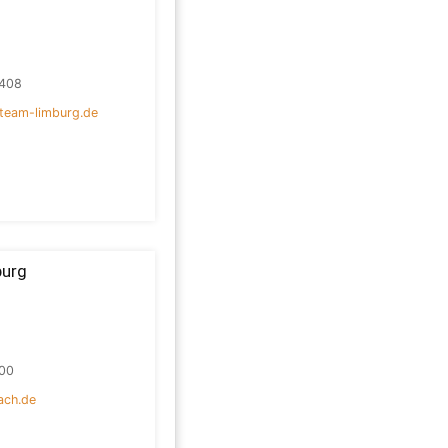
408
team-limburg.de
burg
00
ach.de