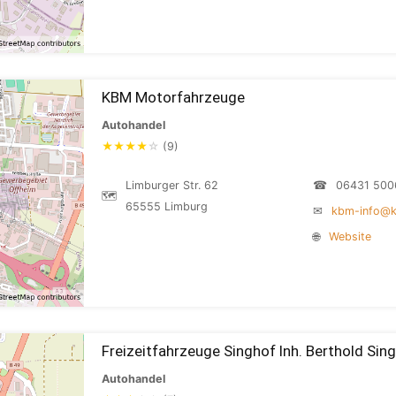
KBM Motorfahrzeuge
Autohandel
★
★
★
★
☆
(9)
Limburger Str. 62
☎
06431 500
🗺
65555 Limburg
✉
kbm-info@
🌐
Website
Freizeitfahrzeuge Singhof Inh. Berthold Sin
Autohandel