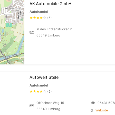
AK Automobile GmbH
Autohandel
★
★
★
★
☆
(5)
In den Fritzenstücker 2
🗺
65549 Limburg
Autowelt Stele
Autohandel
★
★
★
★
☆
(5)
Offheimer Weg 15
☎
06431 597
🗺
65549 Limburg
🌐
Website