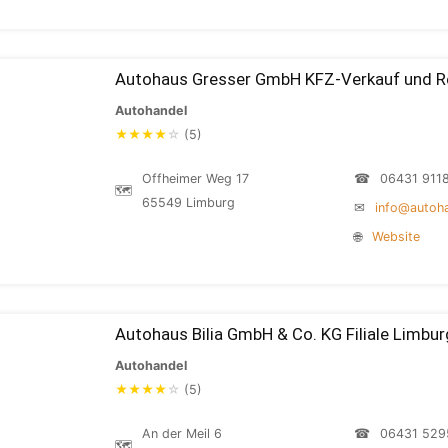
Autohaus Gresser GmbH KFZ-Verkauf und R
Autohandel
★
★
★
★
☆
(5)
Offheimer Weg 17
☎
06431 911
🗺
65549 Limburg
✉
info@autoha
🌐
Website
Autohaus Bilia GmbH & Co. KG Filiale Limbur
Autohandel
★
★
★
★
☆
(5)
An der Meil 6
☎
06431 529
🗺