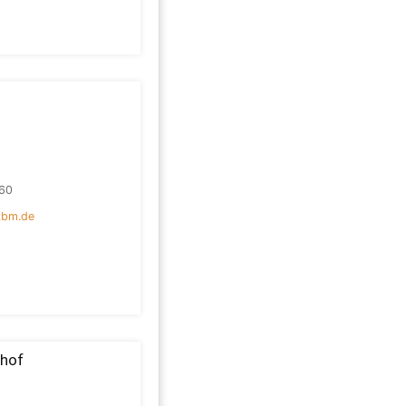
60
kbm.de
ghof