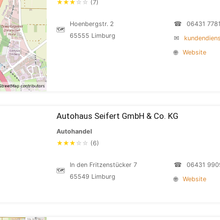
★
★
★
☆
☆
(7)
Hoenbergstr. 2
☎
06431 778
🗺
65555 Limburg
✉
kundendien
🌐
Website
Autohaus Seifert GmbH & Co. KG
Autohandel
★
★
★
☆
☆
(6)
In den Fritzenstücker 7
☎
06431 990
🗺
65549 Limburg
🌐
Website