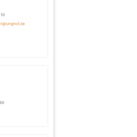
110
st@singhof.de
90