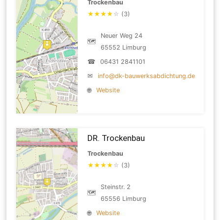
Trockenbau
★
★
★
★
☆
(3)
Neuer Weg 24
🗺
65552 Limburg
☎
06431 2841101
✉
info@dk-bauwerksabdichtung.de
🌐
Website
DR. Trockenbau
Trockenbau
★
★
★
★
☆
(3)
Steinstr. 2
🗺
65556 Limburg
🌐
Website