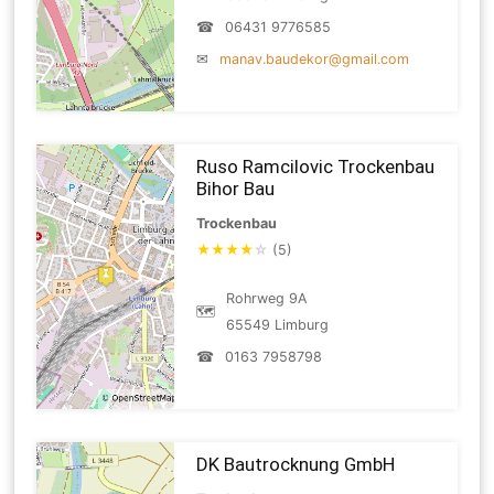
☎
06431 9776585
✉
manav.baudekor@gmail.com
Ruso Ramcilovic Trockenbau
Bihor Bau
Trockenbau
★
★
★
★
☆
(5)
Rohrweg 9A
🗺
65549 Limburg
☎
0163 7958798
DK Bautrocknung GmbH