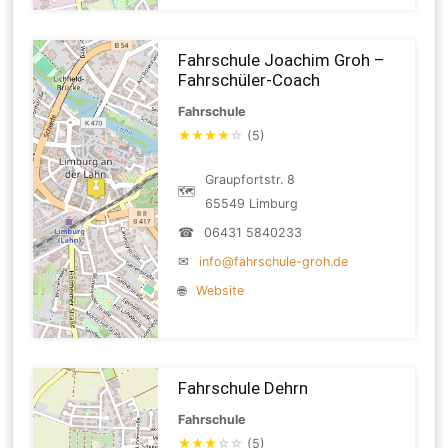
Fahrschule Joachim Groh –
Fahrschüler-Coach
Fahrschule
★
★
★
★
☆
(5)
Graupfortstr. 8
🗺
65549 Limburg
☎
06431 5840233
✉
info@fahrschule-groh.de
🌐
Website
Fahrschule Dehrn
Fahrschule
★
★
★
☆
☆
(5)