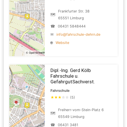
Frankfurter Str. 38
🗺
65551 Limburg
☎
06431 5848444
✉
info@fahrschule-dehrn.de
🌐
Website
Dipl.-Ing. Gerd Kölb
Fahrschule u.
GefahrgutSachverst.
Fahrschule
★
★
★
☆
☆
(5)
Freiherr-vom-Stein-Platz 6
🗺
65549 Limburg
☎
06431 3481