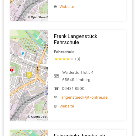
🌐
Website
Frank Langenstück
Fahrschule
Fahrschule
★
★
★
★
☆
(3)
Walderdorffstr. 4
🗺
65549 Limburg
☎
06431 8500
✉
langenstueck@t-online.de
🌐
Website
Fahrschule Jacobs Inh.