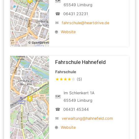
🗺
65549 Limburg
☎
06431 23231
✉
fahrschule@heartdrive.de
🌐
Website
Fahrschule Hahnefeld
Fahrschule
★
★
★
★
☆
(5)
Im Schlenkert 1A
🗺
65549 Limburg
☎
06431 45344
✉
verwaltung@hahnefeld.com
🌐
Website