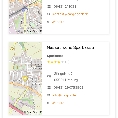
☎
06431 211033
✉
kontakt@targobank.de
🌐
Website
Nassauische Sparkasse
Sparkasse
★
★
★
★
☆
(5)
Stiegelstr. 2
🗺
65551 Limburg
☎
06431 290753802
✉
info@naspa.de
🌐
Website