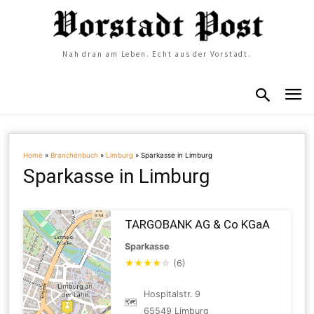
Nah dran am Leben. Echt aus der Vorstadt.
Home
»
Branchenbuch
»
Limburg
»
Sparkasse in Limburg
Sparkasse in Limburg
TARGOBANK AG & Co KGaA
Sparkasse
★
★
★
★
☆
(6)
Hospitalstr. 9
🗺
65549 Limburg