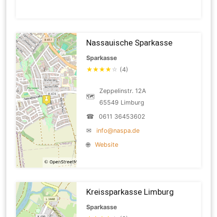
Nassauische Sparkasse
Sparkasse
★
★
★
★
☆
(4)
Zeppelinstr. 12A
🗺
65549 Limburg
☎
0611 36453602
✉
info@naspa.de
🌐
Website
Kreissparkasse Limburg
Sparkasse