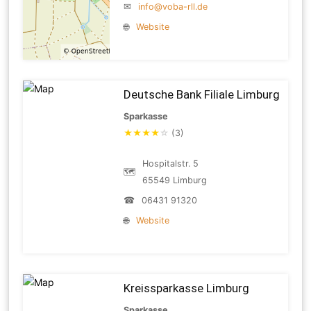
✉
info@voba-rll.de
🌐
Website
Deutsche Bank Filiale Limburg
Sparkasse
★
★
★
★
☆
(3)
Hospitalstr. 5
🗺
65549 Limburg
☎
06431 91320
🌐
Website
Kreissparkasse Limburg
Sparkasse