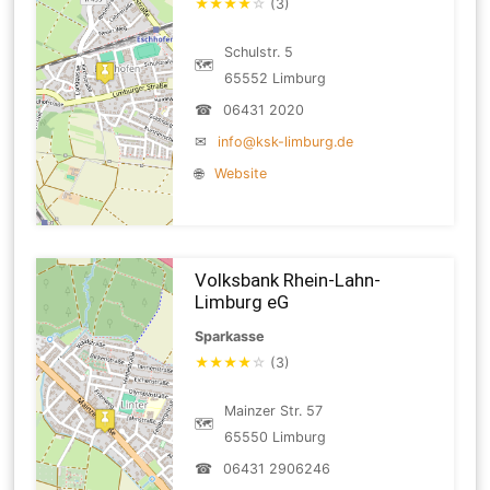
★
★
★
★
☆
(3)
Schulstr. 5
🗺
65552 Limburg
☎
06431 2020
✉
info@ksk-limburg.de
🌐
Website
Volksbank Rhein-Lahn-
Limburg eG
Sparkasse
★
★
★
★
☆
(3)
Mainzer Str. 57
🗺
65550 Limburg
☎
06431 2906246