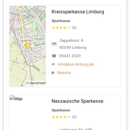
Kreissparkasse Limburg
Sparkasse
★
★
★
★
☆
(5)
Zeppelinstr. 6
🗺
65549 Limburg
☎
06431 2020
✉
info@ksk-limburg.de
🌐
Website
Nassauische Sparkasse
Sparkasse
★
★
★
★
☆
(5)
Limburger Str. 41B