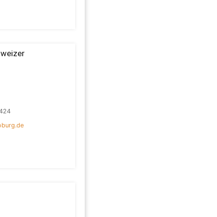
weizer
424
oburg.de