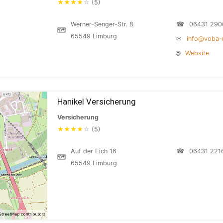
★
★
★
★
☆
(5)
Werner-Senger-Str. 8
☎
06431 290
🗺
65549 Limburg
✉
info@voba-r
🌐
Website
Hanikel Versicherung
Versicherung
★
★
★
★
☆
(5)
Auf der Eich 16
☎
06431 221
🗺
65549 Limburg