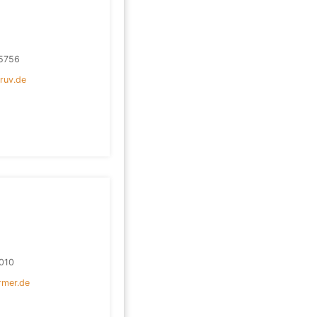
5756
@ruv.de
010
rmer.de