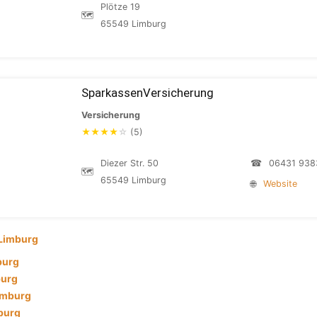
Plötze 19
🗺
65549 Limburg
SparkassenVersicherung
Versicherung
★
★
★
★
☆
(5)
Diezer Str. 50
☎
06431 938
🗺
65549 Limburg
🌐
Website
Limburg
burg
burg
imburg
mburg