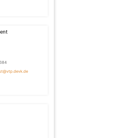
gent
684
ist@vtp.devk.de