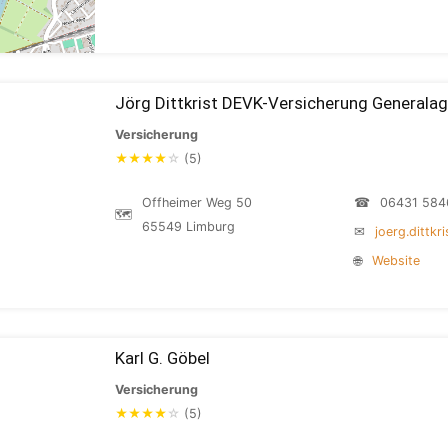
Jörg Dittkrist DEVK-Versicherung Generala
Versicherung
★
★
★
★
☆
(5)
Offheimer Weg 50
☎
06431 584
🗺
65549 Limburg
✉
joerg.dittkr
🌐
Website
Karl G. Göbel
Versicherung
★
★
★
★
☆
(5)