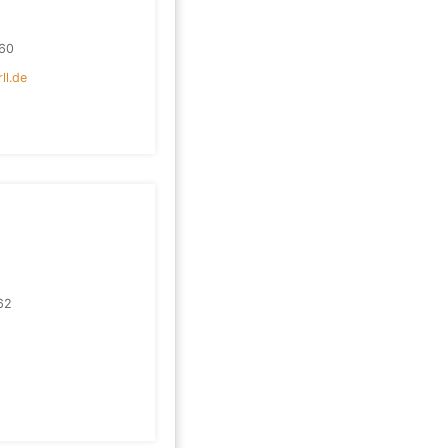
60
ll.de
62