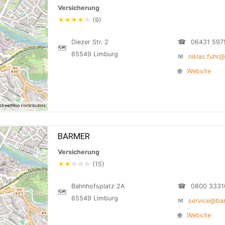
Versicherung
★
★
★
★
☆
(9)
Diezer Str. 2
☎
06431 597
🗺
65549 Limburg
✉
niklas.fuhr
🌐
Website
BARMER
Versicherung
★
★
☆
☆
☆
(15)
Bahnhofsplatz 2A
☎
0800 3331
🗺
65549 Limburg
✉
service@ba
🌐
Website