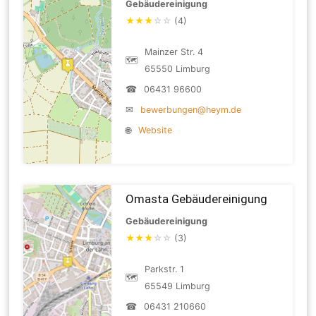
Gebäudereinigung
★
★
★
☆
☆
(4)
Mainzer Str. 4
🗺
65550 Limburg
☎
06431 96600
✉
bewerbungen@heym.de
🌐
Website
Omasta Gebäudereinigung
Gebäudereinigung
★
★
★
☆
☆
(3)
Parkstr. 1
🗺
65549 Limburg
☎
06431 210660