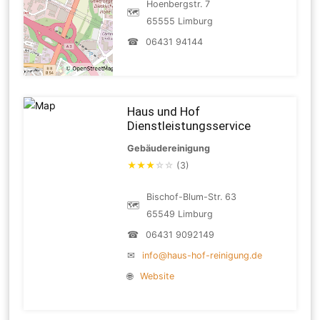
Hoenbergstr. 7
🗺
65555 Limburg
☎
06431 94144
Haus und Hof
Dienstleistungsservice
Gebäudereinigung
★
★
★
☆
☆
(3)
Bischof-Blum-Str. 63
🗺
65549 Limburg
☎
06431 9092149
✉
info@haus-hof-reinigung.de
🌐
Website