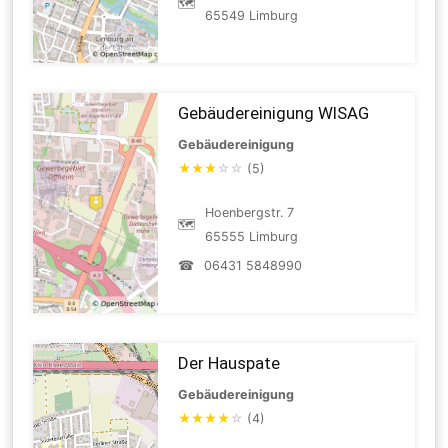
🗺
65549 Limburg
Gebäudereinigung WISAG
Gebäudereinigung
★
★
★
☆
☆
(5)
Hoenbergstr. 7
🗺
65555 Limburg
☎
06431 5848990
Der Hauspate
Gebäudereinigung
★
★
★
★
☆
(4)