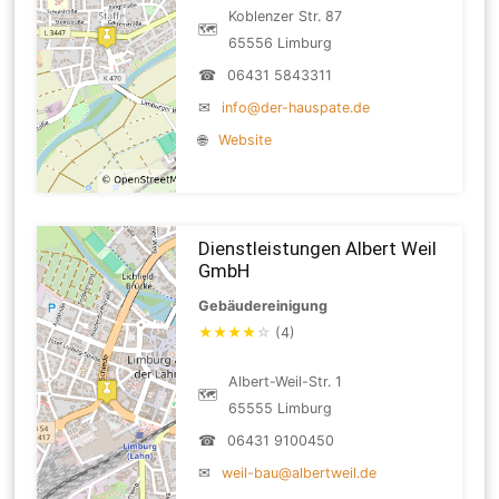
Koblenzer Str. 87
🗺
65556 Limburg
☎
06431 5843311
✉
info@der-hauspate.de
🌐
Website
Dienstleistungen Albert Weil
GmbH
Gebäudereinigung
★
★
★
★
☆
(4)
Albert-Weil-Str. 1
🗺
65555 Limburg
☎
06431 9100450
✉
weil-bau@albertweil.de