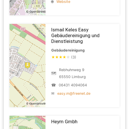
🌐
Website
Ismail Keles Easy
Gebäudereinigung und
Dienstleistung
Gebäudereinigung
★
★
★
★
☆
(3)
Rebhuhnweg 9
🗺
65550 Limburg
☎
06431 4094064
✉
easy.m@freenet.de
Heym Gmbh