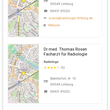
🗺
65549 Limburg
☎
06431 91020
✉
praxis@radiologie-limburg.de
🌐
Website
Dr.med. Thomas Rosen
Facharzt für Radiologie
Radiologe
★
★
★
★
☆
(5)
Bahnhofstr. 8- 10
🗺
65549 Limburg
☎
06431 91020