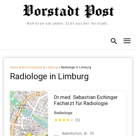
Nah dran am Leben. Echt aus der Vorstadt.
Home
»
Branchenbuch
»
Limburg
»
Radiologe in Limburg
Radiologe in Limburg
Dr.med. Sebastian Eichinger
Facharzt für Radiologie
Radiologe
★
★
★
★
☆
(5)
Bahnhofstr. 8- 10