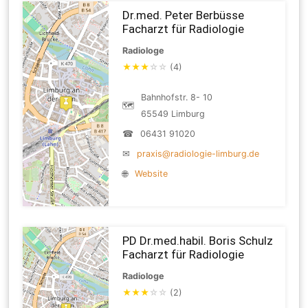
Dr.med. Peter Berbüsse
Facharzt für Radiologie
Radiologe
★
★
★
☆
☆
(4)
Bahnhofstr. 8- 10
🗺
65549 Limburg
☎
06431 91020
✉
praxis@radiologie-limburg.de
🌐
Website
PD Dr.med.habil. Boris Schulz
Facharzt für Radiologie
Radiologe
★
★
★
☆
☆
(2)