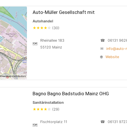
Auto-Müller Gesellschaft mit
Autohandel
★
★
★
★
☆
(30)
Rheinallee 183
☎
06131 962
🗺
55120 Mainz
✉
info@auto-m
🌐
Website
Bagno Bagno Badstudio Mainz OHG
Sanitärinstallation
★
★
★
★
☆
(29)
Fischtorplatz 11
☎
06131 972
🗺