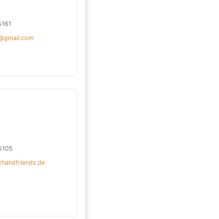
5161
@gmail.com
5105
handfriends.de