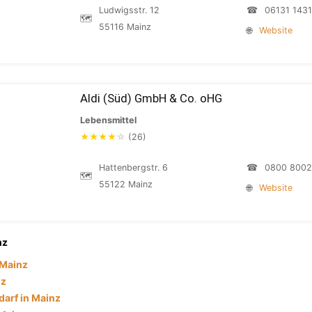
Ludwigsstr. 12
☎
06131 143
🗺
55116 Mainz
🌐
Website
Aldi (Süd) GmbH & Co. oHG
Lebensmittel
★
★
★
★
☆
(26)
Hattenbergstr. 6
☎
0800 800
🗺
55122 Mainz
🌐
Website
nz
 Mainz
nz
darf in Mainz