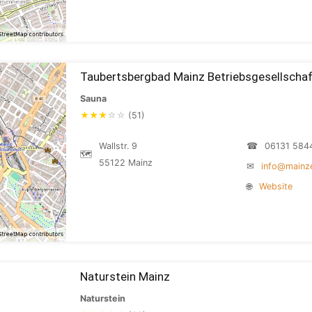
Taubertsbergbad Mainz Betriebsgesellscha
Sauna
★
★
★
☆
☆
(51)
Wallstr. 9
☎
06131 584
🗺
55122 Mainz
✉
info@mainz
🌐
Website
Naturstein Mainz
Naturstein