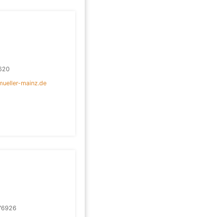
620
ueller-mainz.de
76926