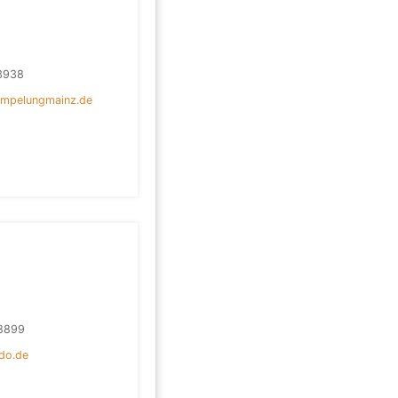
3938
empelungmainz.de
8899
do.de