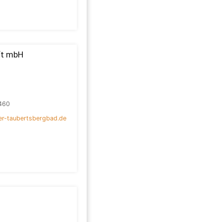
ft mbH
460
er-taubertsbergbad.de