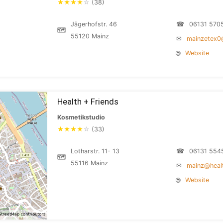
★
★
★
★
☆
(38)
Jägerhofstr. 46
☎
06131 570
🗺
55120 Mainz
✉
mainzetex0
🌐
Website
Health + Friends
Kosmetikstudio
★
★
★
★
☆
(33)
Lotharstr. 11- 13
☎
06131 554
🗺
55116 Mainz
✉
mainz@healt
🌐
Website