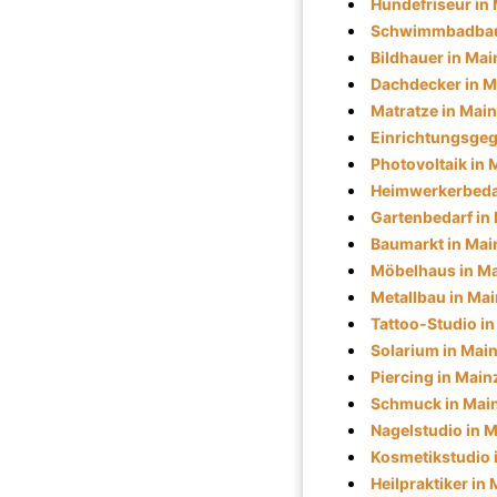
Hundefriseur in
Schwimmbadbau
Bildhauer in Mai
Dachdecker in M
Matratze in Mai
Einrichtungsgeg
Photovoltaik in 
Heimwerkerbedar
Gartenbedarf in
Baumarkt in Mai
Möbelhaus in M
Metallbau in Ma
Tattoo-Studio i
Solarium in Mai
Piercing in Main
Schmuck in Mai
Nagelstudio in 
Kosmetikstudio 
Heilpraktiker in