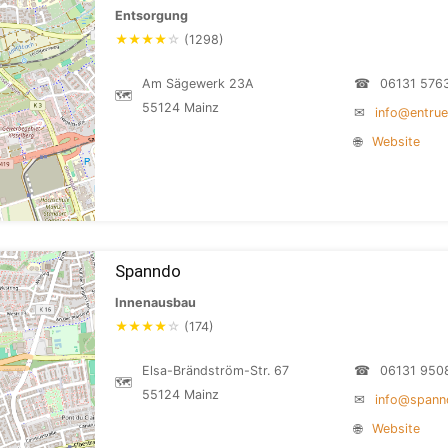
Entsorgung
★
★
★
★
☆
(1298)
Am Sägewerk 23A
☎
06131 576
🗺
55124 Mainz
✉
info@entru
🌐
Website
Spanndo
Innenausbau
★
★
★
★
☆
(174)
Elsa-Brändström-Str. 67
☎
06131 950
🗺
55124 Mainz
✉
info@spann
🌐
Website