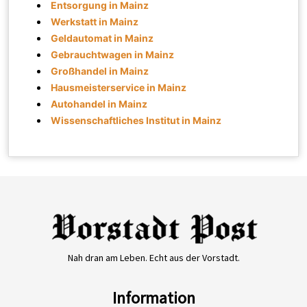
Entsorgung in Mainz
Werkstatt in Mainz
Geldautomat in Mainz
Gebrauchtwagen in Mainz
Großhandel in Mainz
Hausmeisterservice in Mainz
Autohandel in Mainz
Wissenschaftliches Institut in Mainz
Nah dran am Leben. Echt aus der Vorstadt.
Information