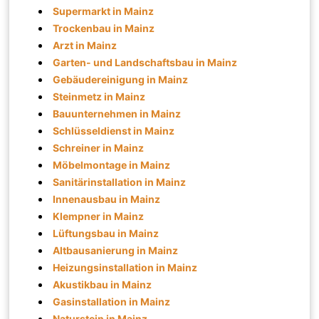
Supermarkt in Mainz
Trockenbau in Mainz
Arzt in Mainz
Garten- und Landschaftsbau in Mainz
Gebäudereinigung in Mainz
Steinmetz in Mainz
Bauunternehmen in Mainz
Schlüsseldienst in Mainz
Schreiner in Mainz
Möbelmontage in Mainz
Sanitärinstallation in Mainz
Innenausbau in Mainz
Klempner in Mainz
Lüftungsbau in Mainz
Altbausanierung in Mainz
Heizungsinstallation in Mainz
Akustikbau in Mainz
Gasinstallation in Mainz
Naturstein in Mainz