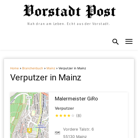
Nah dran am Leben. Echt aus der Vorstadt.
Home
»
Branchenbuch
»
Mainz
»
Verputzer in Mainz
Verputzer in Mainz
Malermeister GiRo
Verputzer
★
★
★
★
☆
(8)
Vordere Talstr. 6
🗺
55130 Mainz